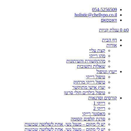
054-5256509
holistic@chellypo.co.il
וואטסאפ
0
₪
0
עגלת קניות
דף הבית
אודות
קצת עליי
מהו רייקי
מהתקשורת והעיתונות
שאלות ותשובות
ייעוץ וטיפול
טיפול רייקי
טיפול רייקי מרחוק
יעוץ אישי מתוקשר
טיפול בילדים חולי סרטן
קורסים וסדנאות
רייקי 1
רייקי 2
מאסטר רייקי
סדנת קלפים קסומה
יש לי מקום – מעגל נשי, אחת לשלושה שבועות
יש לי מקום – מעגל נשי, אחת לשלושה שבועות