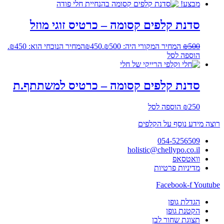
מבצע!
סדנת קלפים קסומה – כרטיס זוגי מוזל
500
₪
המחיר המקורי היה: ₪500.
450
₪
המחיר הנוכחי הוא: ₪450.
הוספה לסל
סדנת קלפים קסומה – כרטיס למשתתף.ת
250
₪
הוספה לסל
רוצה מידע נוסף על הקלפים
054-5256509
holistic@chellypo.co.il
וואטסאפ
מדיניות פרטיות
Facebook-f
Youtube
הגדלת גופן
הקטנת גופן
תצוגת שחור לבן