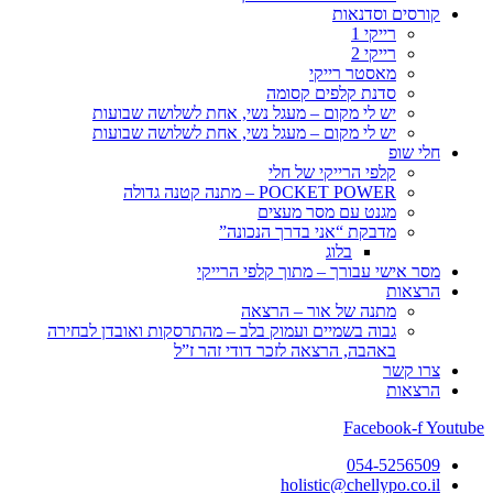
קורסים וסדנאות
רייקי 1
רייקי 2
מאסטר רייקי
סדנת קלפים קסומה
יש לי מקום – מעגל נשי, אחת לשלושה שבועות
יש לי מקום – מעגל נשי, אחת לשלושה שבועות
חלי שופ
קלפי הרייקי של חלי
POCKET POWER – מתנה קטנה גדולה
מגנט עם מסר מעצים
מדבקת “אני בדרך הנכונה”
בלוג
מסר אישי עבורך – מתוך קלפי הרייקי
הרצאות
מתנה של אור – הרצאה
גבוה בשמיים ועמוק בלב – מהתרסקות ואובדן לבחירה
באהבה, הרצאה לזכר דודי זהר ז”ל
צרו קשר
הרצאות
Facebook-f
Youtube
054-5256509
holistic@chellypo.co.il