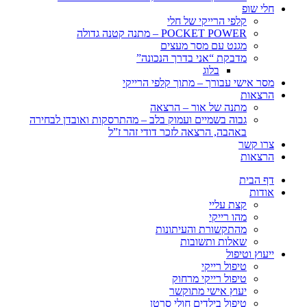
חלי שופ
קלפי הרייקי של חלי
POCKET POWER – מתנה קטנה גדולה
מגנט עם מסר מעצים
מדבקת “אני בדרך הנכונה”
בלוג
מסר אישי עבורך – מתוך קלפי הרייקי
הרצאות
מתנה של אור – הרצאה
גבוה בשמיים ועמוק בלב – מהתרסקות ואובדן לבחירה
באהבה, הרצאה לזכר דודי זהר ז”ל
צרו קשר
הרצאות
דף הבית
אודות
קצת עליי
מהו רייקי
מהתקשורת והעיתונות
שאלות ותשובות
ייעוץ וטיפול
טיפול רייקי
טיפול רייקי מרחוק
יעוץ אישי מתוקשר
טיפול בילדים חולי סרטן