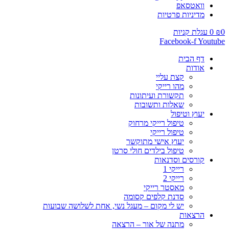
וואטסאפ
מדיניות פרטיות
0
₪
0
עגלת קניות
Facebook-f
Youtube
דף הבית
אודות
קצת עליי
מהו רייקי
תקשורת ועיתונות
שאלות ותשובות
יעוץ וטיפול
טיפול רייקי מרחוק
טיפול רייקי
יעוץ אישי מתוקשר
טיפול בילדים חולי סרטן
קורסים וסדנאות
רייקי 1
רייקי 2
מאסטר רייקי
סדנת קלפים קסומה
יש לי מקום – מעגל נשי, אחת לשלושה שבועות
הרצאות
מתנה של אור – הרצאה