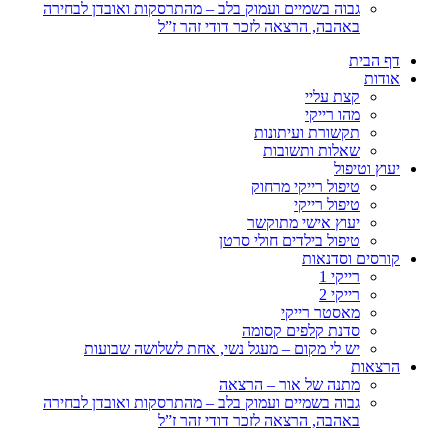
גבוה בשמיים ועמוק בלב – מהתרסקות ואובדן לבחירה
באהבה, הרצאה לזכר דודי זהר ז”ל
דף הבית
אודות
קצת עליי
מהו רייקי
תקשורת ועיתונות
שאלות ותשובות
יעוץ וטיפול
טיפול רייקי מרחוק
טיפול רייקי
יעוץ אישי מתוקשר
טיפול בילדים חולי סרטן
קורסים וסדנאות
רייקי 1
רייקי 2
מאסטר רייקי
סדנת קלפים קסומה
יש לי מקום – מעגל נשי, אחת לשלושה שבועות
הרצאות
מתנה של אור – הרצאה
גבוה בשמיים ועמוק בלב – מהתרסקות ואובדן לבחירה
באהבה, הרצאה לזכר דודי זהר ז”ל