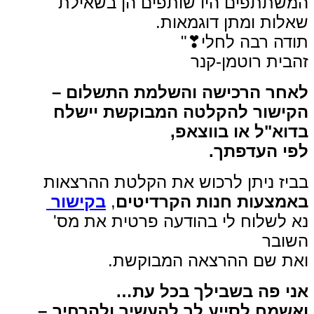
המשתתפים היו שותפים הן בשאילת
שאלות ומתן דוגמאות.
תודה רבה לחלי❣"
זהבית רוטמן-קנר
לאחר הרכישה והשלמת התשלום –
הקישור להקלטה המבוקשת יישלח
בדוא"ל או בווצאפ,
לפי העדפתך.
בביז ניתן לרכוש את הקלטת ההרצאות
באמצעות חנות הקרדיטים
,
בקישור
נא לשלוח לי בהודעה פרטית את מס'
השובר
ואת שם ההרצאה המבוקשת.
אני פה בשבילך בכל עת…
ואשמח לסייע לך להעשיר ולהרחיב –