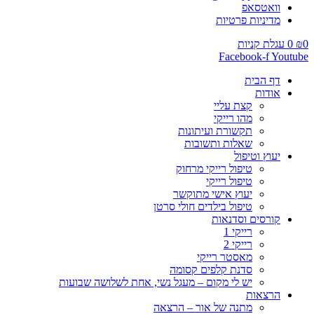
וואטסאפ
מדיניות פרטיות
0
₪
0
עגלת קניות
Facebook-f
Youtube
דף הבית
אודות
קצת עליי
מהו רייקי
תקשורת ועיתונות
שאלות ותשובות
יעוץ וטיפול
טיפול רייקי מרחוק
טיפול רייקי
יעוץ אישי מתוקשר
טיפול בילדים חולי סרטן
קורסים וסדנאות
רייקי 1
רייקי 2
מאסטר רייקי
סדנת קלפים קסומה
יש לי מקום – מעגל נשי, אחת לשלושה שבועות
הרצאות
מתנה של אור – הרצאה