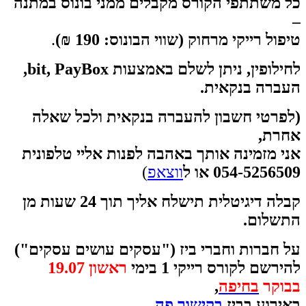
כל משתתפי הקורס מקבלים ממני
בונוס במתנה
–
טיפול רייקי מרחוק (שווי הבונוס: 190 ₪)
.
לחילופין, ניתן לשלם באמצעות bit, PayBox,
העברה בנקאית.
(לפרטי חשבון להעברה בנקאית ולכל שאלה
אחרת,
אני מזמינה אותך באהבה לפנות אליי טלפונית
054-5256509 או ל
ווצאפ
)
קבלה דיגיטלית תישלח אליך תוך 24 שעות מן
התשלום.
על
חברות וחברי ביז ("עסקים עושים עסקים")
להירשם לקורס רייקי 1 בימי
ראשון 19.07
בבוקר
בחיפה
,
באירוע בביז
בקישור פה
,