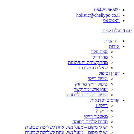
054-5256509
holistic@chellypo.co.il
וואטסאפ
0
₪
0
עגלת קניות
דף הבית
אודות
קצת עליי
מהו רייקי
מהתקשורת והעיתונות
שאלות ותשובות
ייעוץ וטיפול
טיפול רייקי
טיפול רייקי מרחוק
יעוץ אישי מתוקשר
טיפול בילדים חולי סרטן
קורסים וסדנאות
רייקי 1
רייקי 2
מאסטר רייקי
סדנת קלפים קסומה
יש לי מקום – מעגל נשי, אחת לשלושה שבועות
יש לי מקום – מעגל נשי, אחת לשלושה שבועות