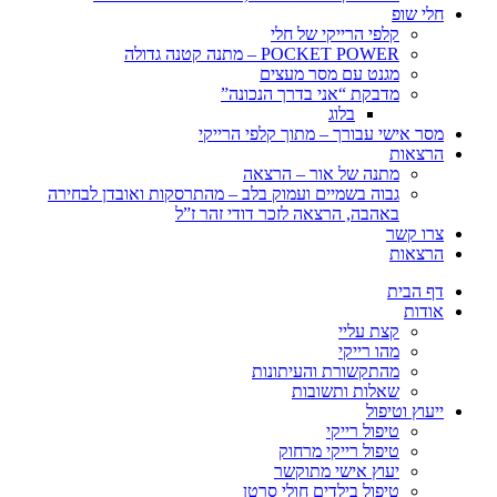
חלי שופ
קלפי הרייקי של חלי
POCKET POWER – מתנה קטנה גדולה
מגנט עם מסר מעצים
מדבקת “אני בדרך הנכונה”
בלוג
מסר אישי עבורך – מתוך קלפי הרייקי
הרצאות
מתנה של אור – הרצאה
גבוה בשמיים ועמוק בלב – מהתרסקות ואובדן לבחירה
באהבה, הרצאה לזכר דודי זהר ז”ל
צרו קשר
הרצאות
דף הבית
אודות
קצת עליי
מהו רייקי
מהתקשורת והעיתונות
שאלות ותשובות
ייעוץ וטיפול
טיפול רייקי
טיפול רייקי מרחוק
יעוץ אישי מתוקשר
טיפול בילדים חולי סרטן