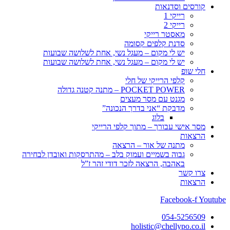
קורסים וסדנאות
רייקי 1
רייקי 2
מאסטר רייקי
סדנת קלפים קסומה
יש לי מקום – מעגל נשי, אחת לשלושה שבועות
יש לי מקום – מעגל נשי, אחת לשלושה שבועות
חלי שופ
קלפי הרייקי של חלי
POCKET POWER – מתנה קטנה גדולה
מגנט עם מסר מעצים
מדבקת “אני בדרך הנכונה”
בלוג
מסר אישי עבורך – מתוך קלפי הרייקי
הרצאות
מתנה של אור – הרצאה
גבוה בשמיים ועמוק בלב – מהתרסקות ואובדן לבחירה
באהבה, הרצאה לזכר דודי זהר ז”ל
צרו קשר
הרצאות
Facebook-f
Youtube
054-5256509
holistic@chellypo.co.il