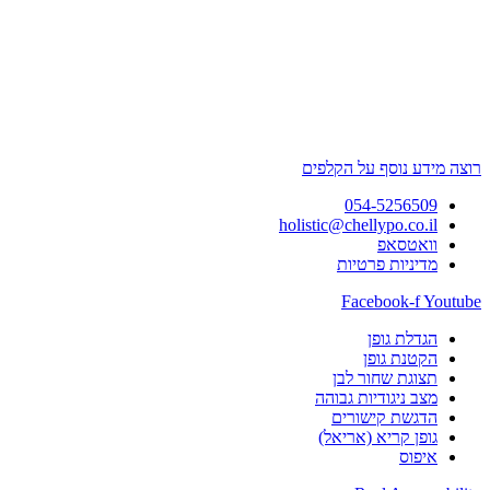
רוצה מידע נוסף על הקלפים
054-5256509
holistic@chellypo.co.il
וואטסאפ
מדיניות פרטיות
Facebook-f
Youtube
הגדלת גופן
הקטנת גופן
תצוגת שחור לבן
מצב ניגודיות גבוהה
הדגשת קישורים
גופן קריא (אריאל)
איפוס