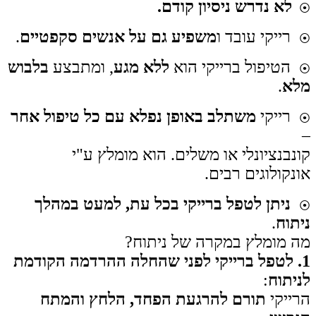
לא נדרש ניסיון קודם.
⦿
רייקי עובד ו
משפיע גם על אנשים סקפטיים
.
⦿
הטיפול ברייקי הוא
ללא מגע
, ומתבצע
בלבוש
⦿
מלא
.
רייקי
משתלב באופן נפלא עם כל טיפול אחר
⦿
–
קונבנציונלי או משלים.
הוא מומלץ ע"י
אונקולוגים רבים.
ניתן לטפל ברייקי בכל עת, למעט במהלך
⦿
ניתוח
.
מה מומלץ במקרה של ניתוח?
1. לטפל ברייקי לפני שהחלה ההרדמה הקודמת
לניתוח
:
הרייקי
תורם להרגעת הפחד, הלחץ והמתח