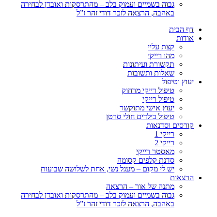
גבוה בשמיים ועמוק בלב – מהתרסקות ואובדן לבחירה
באהבה, הרצאה לזכר דודי זהר ז”ל
דף הבית
אודות
קצת עליי
מהו רייקי
תקשורת ועיתונות
שאלות ותשובות
יעוץ וטיפול
טיפול רייקי מרחוק
טיפול רייקי
יעוץ אישי מתוקשר
טיפול בילדים חולי סרטן
קורסים וסדנאות
רייקי 1
רייקי 2
מאסטר רייקי
סדנת קלפים קסומה
יש לי מקום – מעגל נשי, אחת לשלושה שבועות
הרצאות
מתנה של אור – הרצאה
גבוה בשמיים ועמוק בלב – מהתרסקות ואובדן לבחירה
באהבה, הרצאה לזכר דודי זהר ז”ל