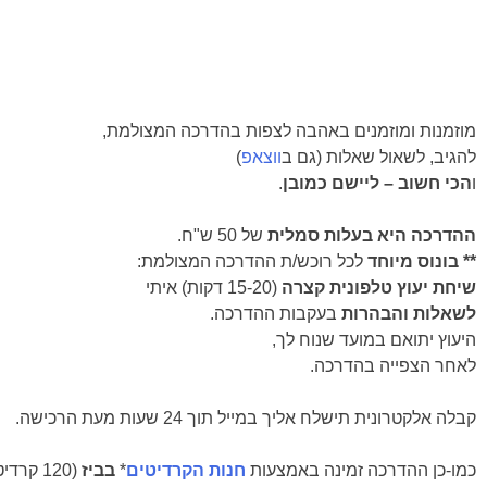
מוזמנות ומוזמנים באהבה לצפות בהדרכה המצולמת,
להגיב, לשאול שאלות (גם ב
ווצאפ
)
ו
הכי חשוב – ליישם כמובן
.
ההדרכה היא בעלות סמלית
של 50 ש"ח.
** בונוס מיוחד
לכל רוכש/ת ההדרכה המצולמת:
שיחת יעוץ טלפונית קצרה
(15-20 דקות) איתי
לשאלות והבהרות
בעקבות ההדרכה.
היעוץ יתואם במועד שנוח לך,
לאחר הצפייה בהדרכה.
קבלה אלקטרונית תישלח אליך במייל תוך 24 שעות מעת הרכישה.
כמו-כן ההדרכה זמינה באמצעות
חנות הקרדיטים
*
בביז
(120 קרדיטים).