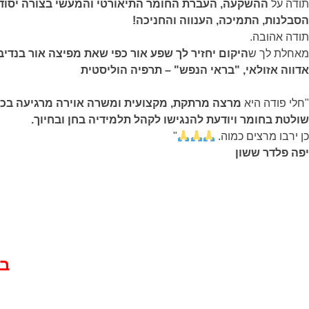
תודה על
ההשקעה, העברת החומר התיאורטי והמעשי בצורה יסודי
הסבלנות, התמיכה, הענווה
והחניכה!
תודה אהובה.
מאחלת לך ש
היקום יחזיר לך שפע אור כפי שאת מפיצה אור בנדיב
אדווה אזולאי, "בראי הנפש" – תרפיה הוליסטית
"חלי פודה היא
מרצה מרתקת, מקצועית ומשרה אוירה מרגיעה בכל
שולטת בחומר ויודעת להנגישו לקהל תלמידיה בחן ובחיוך.
כן ירבו מרצים כמוה.
"
יפה פלדר ששון
בה