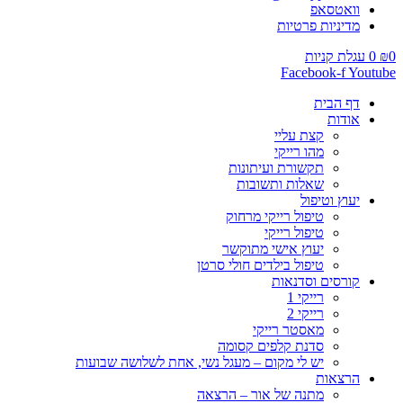
וואטסאפ
מדיניות פרטיות
0
₪
0
עגלת קניות
Facebook-f
Youtube
דף הבית
אודות
קצת עליי
מהו רייקי
תקשורת ועיתונות
שאלות ותשובות
יעוץ וטיפול
טיפול רייקי מרחוק
טיפול רייקי
יעוץ אישי מתוקשר
טיפול בילדים חולי סרטן
קורסים וסדנאות
רייקי 1
רייקי 2
מאסטר רייקי
סדנת קלפים קסומה
יש לי מקום – מעגל נשי, אחת לשלושה שבועות
הרצאות
מתנה של אור – הרצאה