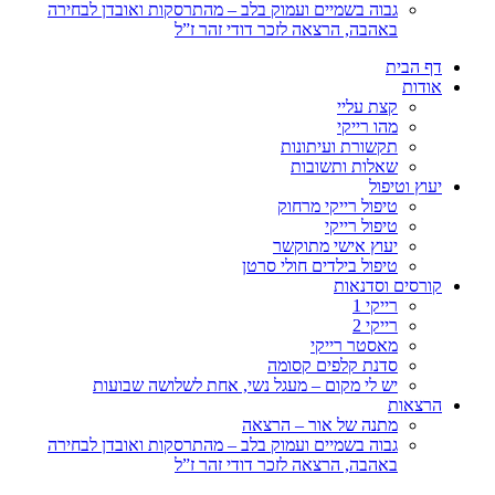
גבוה בשמיים ועמוק בלב – מהתרסקות ואובדן לבחירה
באהבה, הרצאה לזכר דודי זהר ז”ל
דף הבית
אודות
קצת עליי
מהו רייקי
תקשורת ועיתונות
שאלות ותשובות
יעוץ וטיפול
טיפול רייקי מרחוק
טיפול רייקי
יעוץ אישי מתוקשר
טיפול בילדים חולי סרטן
קורסים וסדנאות
רייקי 1
רייקי 2
מאסטר רייקי
סדנת קלפים קסומה
יש לי מקום – מעגל נשי, אחת לשלושה שבועות
הרצאות
מתנה של אור – הרצאה
גבוה בשמיים ועמוק בלב – מהתרסקות ואובדן לבחירה
באהבה, הרצאה לזכר דודי זהר ז”ל