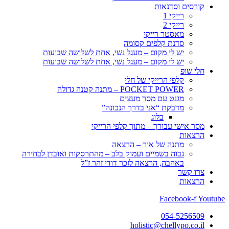
קורסים וסדנאות
רייקי 1
רייקי 2
מאסטר רייקי
סדנת קלפים קסומה
יש לי מקום – מעגל נשי, אחת לשלושה שבועות
יש לי מקום – מעגל נשי, אחת לשלושה שבועות
חלי שופ
קלפי הרייקי של חלי
POCKET POWER – מתנה קטנה גדולה
מגנט עם מסר מעצים
מדבקת “אני בדרך הנכונה”
בלוג
מסר אישי עבורך – מתוך קלפי הרייקי
הרצאות
מתנה של אור – הרצאה
גבוה בשמיים ועמוק בלב – מהתרסקות ואובדן לבחירה
באהבה, הרצאה לזכר דודי זהר ז”ל
צרו קשר
הרצאות
Facebook-f
Youtube
054-5256509
holistic@chellypo.co.il