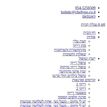
054-5256509
holistic@chellypo.co.il
וואטסאפ
0
₪
0
עגלת קניות
דף הבית
אודות
קצת עליי
מהו רייקי
מהתקשורת והעיתונות
שאלות ותשובות
ייעוץ וטיפול
טיפול רייקי
טיפול רייקי מרחוק
יעוץ אישי מתוקשר
טיפול בילדים חולי סרטן
קורסים וסדנאות
רייקי 1
רייקי 2
מאסטר רייקי
סדנת קלפים קסומה
יש לי מקום – מעגל נשי, אחת לשלושה שבועות
יש לי מקום – מעגל נשי, אחת לשלושה שבועות