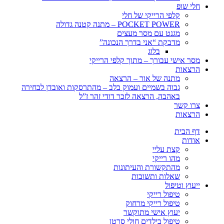
חלי שופ
קלפי הרייקי של חלי
POCKET POWER – מתנה קטנה גדולה
מגנט עם מסר מעצים
מדבקת “אני בדרך הנכונה”
בלוג
מסר אישי עבורך – מתוך קלפי הרייקי
הרצאות
מתנה של אור – הרצאה
גבוה בשמיים ועמוק בלב – מהתרסקות ואובדן לבחירה
באהבה, הרצאה לזכר דודי זהר ז”ל
צרו קשר
הרצאות
דף הבית
אודות
קצת עליי
מהו רייקי
מהתקשורת והעיתונות
שאלות ותשובות
ייעוץ וטיפול
טיפול רייקי
טיפול רייקי מרחוק
יעוץ אישי מתוקשר
טיפול בילדים חולי סרטן