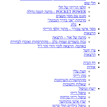
חלי שופ
קלפי הרייקי של חלי
POCKET POWER – מתנה קטנה גדולה
מגנט עם מסר מעצים
מדבקת “אני בדרך הנכונה”
בלוג
מסר אישי עבורך – מתוך קלפי הרייקי
הרצאות
מתנה של אור – הרצאה
גבוה בשמיים ועמוק בלב – מהתרסקות ואובדן לבחירה
באהבה, הרצאה לזכר דודי זהר ז”ל
צרו קשר
הרצאות
דף הבית
אודות
קצת עליי
מהו רייקי
מהתקשורת והעיתונות
שאלות ותשובות
ייעוץ וטיפול
טיפול רייקי
טיפול רייקי מרחוק
יעוץ אישי מתוקשר
טיפול בילדים חולי סרטן