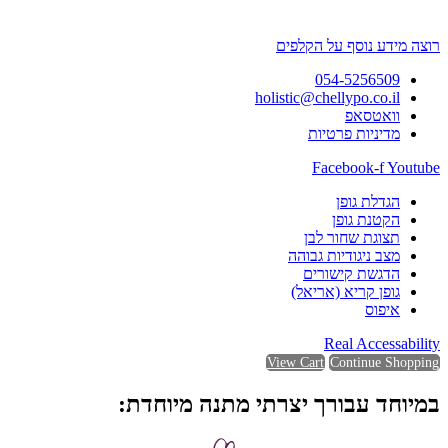
רוצה מידע נוסף על הקלפים
054-5256509
holistic@chellypo.co.il
וואטסאפ
מדיניות פרטיות
Facebook-f
Youtube
הגדלת גופן
הקטנת גופן
תצוגת שחור לבן
מצב ניגודיות גבוהה
הדגשת קישורים
גופן קריא (אריאל)
איפוס
Real Accessability
View Cart
Continue Shopping
במיוחד עבורך יצרתי מתנה מיוחדת: