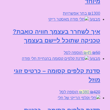
מיוחד
למוצר
1300
₪
בחר אפשרויות
זה
מבצע!
יש
איך לשחרר בעצמך חוויה כואבת?
מספר
סוגים.
טכניקה שתוכל ליישם בעצמך
ניתן
לבחור
המחיר
המחיר
50
₪
45
₪
הוספה לסל
את
המקורי
הנוכחי
מבצע!
האפשרויות
היה:
הוא:
בעמוד
סדנת קלפים קסומה – כרטיס זוגי
₪45.
₪50.
המוצר
מוזל
המחיר
המחיר
420
₪
380
₪
הוספה לסל
המקורי
הנוכחי
היה:
הוא:
₪380.
₪420.