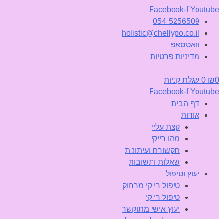
Facebook-f
Youtube
054-5256509
holistic@chellypo.co.il
וואטסאפ
מדיניות פרטיות
0
₪
0
עגלת קניות
Facebook-f
Youtube
דף הבית
אודות
קצת עליי
מהו רייקי
תקשורת ועיתונות
שאלות ותשובות
יעוץ וטיפול
טיפול רייקי מרחוק
טיפול רייקי
יעוץ אישי מתוקשר