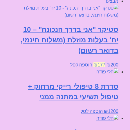
מבצע!
סטיקר "אני בדרך הנכונה" – 10
יח' בעלות מוזלת (משלוח חינמי,
בדואר רשום)
המחיר
המחיר
200
₪
177
₪
הוספה לסל
המקורי
הנוכחי
היה:
הוא:
סדרת 8 טיפולי רייקי מרחוק +
₪177.
₪200.
טיפול תשיעי במתנה ממני
1200
₪
הוספה לסל