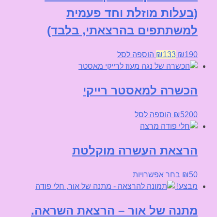
(בעלות מוזלת וחד פעמית
למשתתפים בהרצאתי, בלבד)
המחיר
המחיר
190
₪
133
₪
הוספה לסל
המקורי
הנוכחי
היה:
הוא:
הכשרה למאסטר רייקי
₪133.
₪190.
5200
₪
הוספה לסל
הרצאת העשרה מוקלטת
למוצר
50
₪
בחר אפשרויות
זה
מבצע!
יש
מתנה של אור – הרצאת השראה.
מספר