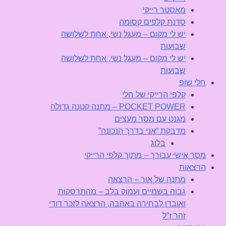
מאסטר רייקי
סדנת קלפים קסומה
יש לי מקום – מעגל נשי, אחת לשלושה
שבועות
יש לי מקום – מעגל נשי, אחת לשלושה
שבועות
חלי שופ
קלפי הרייקי של חלי
POCKET POWER – מתנה קטנה גדולה
מגנט עם מסר מעצים
מדבקת “אני בדרך הנכונה”
בלוג
מסר אישי עבורך – מתוך קלפי הרייקי
הרצאות
מתנה של אור – הרצאה
גבוה בשמיים ועמוק בלב – מהתרסקות
ואובדן לבחירה באהבה, הרצאה לזכר דודי
זהר ז”ל