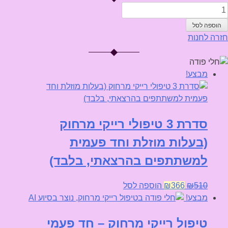
מות
ל
הוספה לסל
דרת
חזרה לחנות
יפולי
ייקי
מבצע!
רחוק
יפול
שיעי
סדרת 3 טיפולי רייקי מרחוק
מתנה
(בעלות מוזלת וחד פעמית
מני
למשתתפים בהרצאתי, בלבד)
המחיר
המחיר
510
₪
366
₪
הוספה לסל
המקורי
הנוכחי
מבצע!
היה:
הוא:
טיפול רייקי מרחוק – חד פעמי
₪366.
₪510.