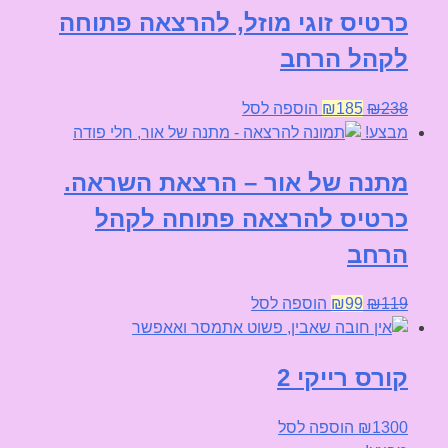
סוגים.
כרטיס זוגי מוזל, להרצאה פתוחה
ניתן
לקהל הרחב
לבחור
את
האפשרויות
המחיר
המחיר
238
₪
185
₪
הוספה לסל
בעמוד
המקורי
הנוכחי
מבצע!
המוצר
היה:
הוא:
מתנה של אור – הרצאת השראה.
₪185.
₪238.
כרטיס להרצאה פתוחה לקהל
הרחב
המחיר
המחיר
119
₪
99
₪
הוספה לסל
המקורי
הנוכחי
היה:
הוא:
קורס רייקי 2
₪99.
₪119.
1300
₪
הוספה לסל