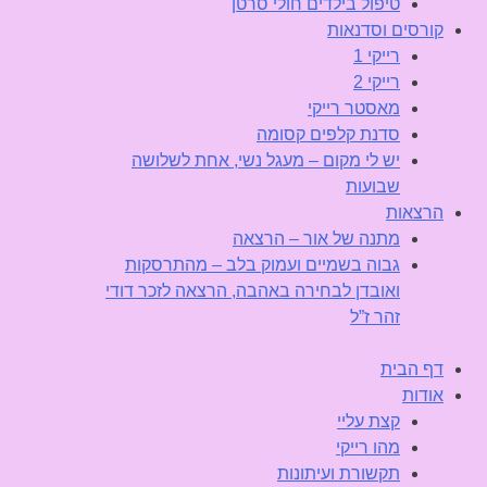
טיפול בילדים חולי סרטן
קורסים וסדנאות
רייקי 1
רייקי 2
מאסטר רייקי
סדנת קלפים קסומה
יש לי מקום – מעגל נשי, אחת לשלושה
שבועות
הרצאות
מתנה של אור – הרצאה
גבוה בשמיים ועמוק בלב – מהתרסקות
ואובדן לבחירה באהבה, הרצאה לזכר דודי
זהר ז”ל
דף הבית
אודות
קצת עליי
מהו רייקי
תקשורת ועיתונות