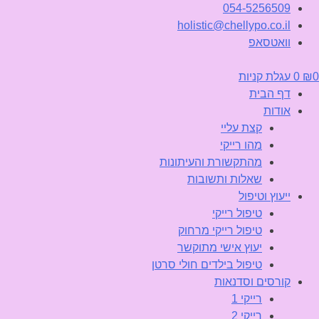
054-5256509
holistic@chellypo.co.il
וואטסאפ
0
₪
0
עגלת קניות
דף הבית
אודות
קצת עליי
מהו רייקי
מהתקשורת והעיתונות
שאלות ותשובות
ייעוץ וטיפול
טיפול רייקי
טיפול רייקי מרחוק
יעוץ אישי מתוקשר
טיפול בילדים חולי סרטן
קורסים וסדנאות
רייקי 1
רייקי 2