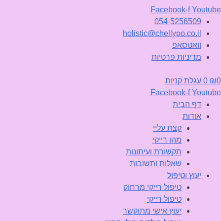
Facebook-f
Youtube
054-5256509
holistic@chellypo.co.il
וואטסאפ
מדיניות פרטיות
0
₪
0
עגלת קניות
Facebook-f
Youtube
דף הבית
אודות
קצת עליי
מהו רייקי
תקשורת ועיתונות
שאלות ותשובות
יעוץ וטיפול
טיפול רייקי מרחוק
טיפול רייקי
יעוץ אישי מתוקשר