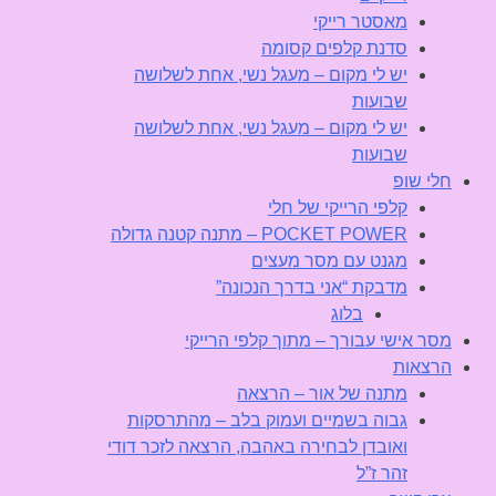
מאסטר רייקי
סדנת קלפים קסומה
יש לי מקום – מעגל נשי, אחת לשלושה
שבועות
יש לי מקום – מעגל נשי, אחת לשלושה
שבועות
חלי שופ
קלפי הרייקי של חלי
POCKET POWER – מתנה קטנה גדולה
מגנט עם מסר מעצים
מדבקת “אני בדרך הנכונה”
בלוג
מסר אישי עבורך – מתוך קלפי הרייקי
הרצאות
מתנה של אור – הרצאה
גבוה בשמיים ועמוק בלב – מהתרסקות
ואובדן לבחירה באהבה, הרצאה לזכר דודי
זהר ז”ל