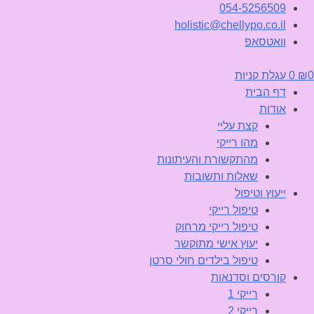
054-5256509
holistic@chellypo.co.il
וואטסאפ
0
₪
0
עגלת קניות
דף הבית
אודות
קצת עליי
מהו רייקי
מהתקשורת והעיתונות
שאלות ותשובות
ייעוץ וטיפול
טיפול רייקי
טיפול רייקי מרחוק
יעוץ אישי מתוקשר
טיפול בילדים חולי סרטן
קורסים וסדנאות
רייקי 1
רייקי 2