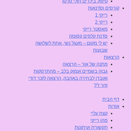
טיפול בילדים חולי סרטן
קורסים וסדנאות
רייקי 1
רייקי 2
מאסטר רייקי
סדנת קלפים קסומה
יש לי מקום – מעגל נשי, אחת לשלושה
שבועות
הרצאות
מתנה של אור – הרצאה
גבוה בשמיים ועמוק בלב – מהתרסקות
ואובדן לבחירה באהבה, הרצאה לזכר דודי
זהר ז”ל
דף הבית
אודות
קצת עליי
מהו רייקי
תקשורת ועיתונות