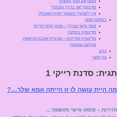
מגנט עם מסר מעצים
מדבקת “אני בדרך הנכונה”
איך לשחרר בעצמך חוויה כואבת?
במתנה ממני
מסר אישי עבורך – מתוך קלפי הרייקי
מדיטציה במתנה
מדיטציה מודרכת – אנרגיית אהבה מרפאת,
מרגיעה ומאזנת
בלוג
צרו קשר
תגית:
סדנת רייקי 1
מה היית עושה לו זו הייתה אמא שלך…?
זהירות – פוסט אישי וחושפני…