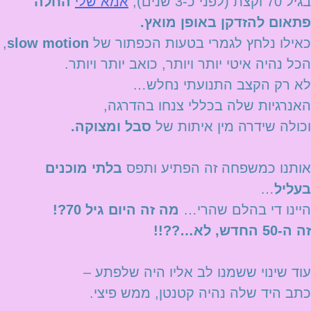
בגיל 70 וקצת (לפני כ-3 שנים),
אמא שלי
החלה
פתאום להזדקן באופן מואץ.
כאילו נלחץ לגמרי בטעות הכפתור של
slow motion
,
הכל נהיה איטי יותר ויותר, כואב יותר ויותר.
לא רק הקצב התנועתי נחלש…
האנרגיות שלה בכללי צנחו בהדרגה,
וכולה שידרה מין איתות של
סבל ומצוקה.
אותנו כמשפחה זה הפתיע ותפס
בלתי מוכנים
בעליל
…
היינו די בהלם שהרי…
מה זה היום גיל 70?!
זה ה-50 החדש, לא…??!!
עוד שינוי ששמנו לב אליו היה שלפתע –
כתב היד שלה נהיה קטנטן, ממש פיצי.