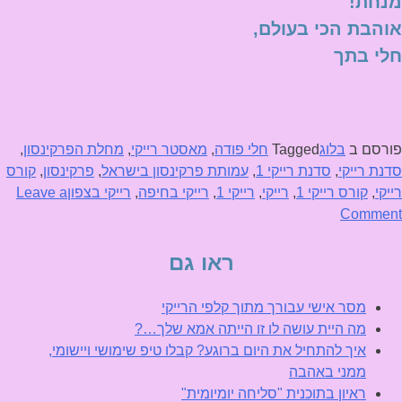
מנחת!"
אוהבת הכי בעולם,
חלי בתך
פורסם ב
בלוג
Tagged
חלי פודה
,
מאסטר רייקי
,
מחלת הפרקינסון
,
סדנת רייקי
,
סדנת רייקי 1
,
עמותת פרקינסון בישראל
,
פרקינסון
,
קורס
רייקי
,
קורס רייקי 1
,
רייקי
,
רייקי 1
,
רייקי בחיפה
,
רייקי בצפון
Leave a
on
Comment
מה
היית
ראו גם
עושה
לו
מסר אישי עבורך מתוך קלפי הרייקי
זו
מה היית עושה לו זו הייתה אמא שלך…?
הייתה
איך להתחיל את היום ברוגע? קבלו טיפ שימושי ויישומי,
אמא
ממני באהבה
שלך…?
ראיון בתוכנית "סליחה יומיומית"