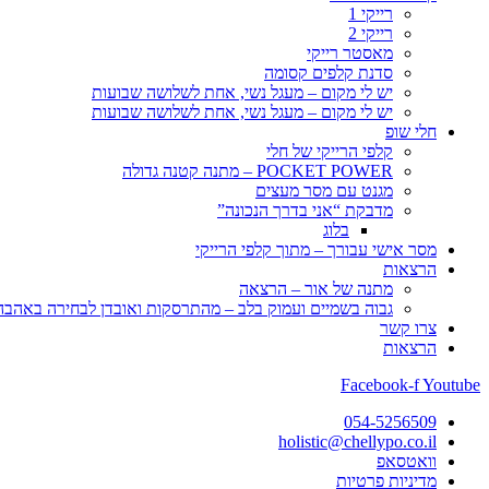
רייקי 1
רייקי 2
מאסטר רייקי
סדנת קלפים קסומה
יש לי מקום – מעגל נשי, אחת לשלושה שבועות
יש לי מקום – מעגל נשי, אחת לשלושה שבועות
חלי שופ
קלפי הרייקי של חלי
POCKET POWER – מתנה קטנה גדולה
מגנט עם מסר מעצים
מדבקת “אני בדרך הנכונה”
בלוג
מסר אישי עבורך – מתוך קלפי הרייקי
הרצאות
מתנה של אור – הרצאה
גבוה בשמיים ועמוק בלב – מהתרסקות ואובדן לבחירה באהבה, 
צרו קשר
הרצאות
Facebook-f
Youtube
054-5256509
holistic@chellypo.co.il
וואטסאפ
מדיניות פרטיות