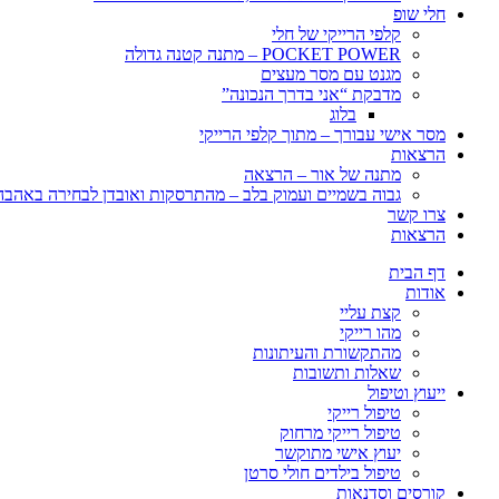
חלי שופ
קלפי הרייקי של חלי
POCKET POWER – מתנה קטנה גדולה
מגנט עם מסר מעצים
מדבקת “אני בדרך הנכונה”
בלוג
מסר אישי עבורך – מתוך קלפי הרייקי
הרצאות
מתנה של אור – הרצאה
גבוה בשמיים ועמוק בלב – מהתרסקות ואובדן לבחירה באהבה, 
צרו קשר
הרצאות
דף הבית
אודות
קצת עליי
מהו רייקי
מהתקשורת והעיתונות
שאלות ותשובות
ייעוץ וטיפול
טיפול רייקי
טיפול רייקי מרחוק
יעוץ אישי מתוקשר
טיפול בילדים חולי סרטן
קורסים וסדנאות