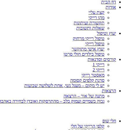
דף הבית
אודות
קצת עליי
מהו רייקי
תקשורת ועיתונות
שאלות ותשובות
יעוץ וטיפול
טיפול רייקי מרחוק
טיפול רייקי
יעוץ אישי מתוקשר
טיפול בילדים חולי סרטן
קורסים וסדנאות
רייקי 1
רייקי 2
מאסטר רייקי
סדנת קלפים קסומה
יש לי מקום – מעגל נשי, אחת לשלושה שבועות
הרצאות
מתנה של אור – הרצאה
גבוה בשמיים ועמוק בלב – מהתרסקות ואובדן לבחירה באהבה, 
חלי שופ
קלפי הרייקי של חלי