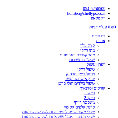
054-5256509
holistic@chellypo.co.il
וואטסאפ
0
₪
0
עגלת קניות
דף הבית
אודות
קצת עליי
מהו רייקי
מהתקשורת והעיתונות
שאלות ותשובות
ייעוץ וטיפול
טיפול רייקי
טיפול רייקי מרחוק
יעוץ אישי מתוקשר
טיפול בילדים חולי סרטן
קורסים וסדנאות
רייקי 1
רייקי 2
מאסטר רייקי
סדנת קלפים קסומה
יש לי מקום – מעגל נשי, אחת לשלושה שבועות
יש לי מקום – מעגל נשי, אחת לשלושה שבועות