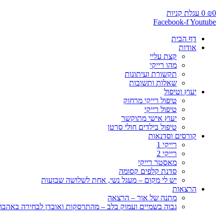
0
₪
0
עגלת קניות
Facebook-f
Youtube
דף הבית
אודות
קצת עליי
מהו רייקי
תקשורת ועיתונות
שאלות ותשובות
יעוץ וטיפול
טיפול רייקי מרחוק
טיפול רייקי
יעוץ אישי מתוקשר
טיפול בילדים חולי סרטן
קורסים וסדנאות
רייקי 1
רייקי 2
מאסטר רייקי
סדנת קלפים קסומה
יש לי מקום – מעגל נשי, אחת לשלושה שבועות
הרצאות
מתנה של אור – הרצאה
גבוה בשמיים ועמוק בלב – מהתרסקות ואובדן לבחירה באהבה, 