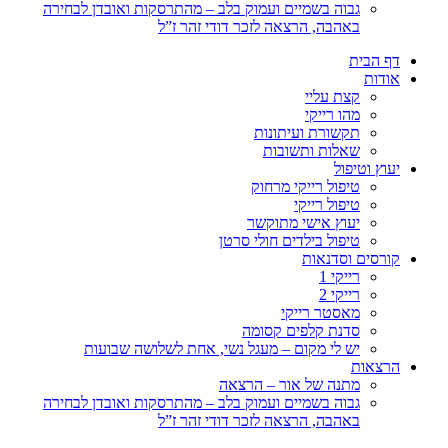
גבוה בשמיים ועמוק בלב – מהתרסקות ואובדן לבחירה
באהבה, הרצאה לזכר דודי זהר ז”ל
דף הבית
אודות
קצת עליי
מהו רייקי
תקשורת ועיתונות
שאלות ותשובות
יעוץ וטיפול
טיפול רייקי מרחוק
טיפול רייקי
יעוץ אישי מתוקשר
טיפול בילדים חולי סרטן
קורסים וסדנאות
רייקי 1
רייקי 2
מאסטר רייקי
סדנת קלפים קסומה
יש לי מקום – מעגל נשי, אחת לשלושה שבועות
הרצאות
מתנה של אור – הרצאה
גבוה בשמיים ועמוק בלב – מהתרסקות ואובדן לבחירה
באהבה, הרצאה לזכר דודי זהר ז”ל