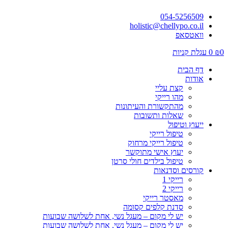
054-5256509
holistic@chellypo.co.il
וואטסאפ
0
₪
0
עגלת קניות
דף הבית
אודות
קצת עליי
מהו רייקי
מהתקשורת והעיתונות
שאלות ותשובות
ייעוץ וטיפול
טיפול רייקי
טיפול רייקי מרחוק
יעוץ אישי מתוקשר
טיפול בילדים חולי סרטן
קורסים וסדנאות
רייקי 1
רייקי 2
מאסטר רייקי
סדנת קלפים קסומה
יש לי מקום – מעגל נשי, אחת לשלושה שבועות
יש לי מקום – מעגל נשי, אחת לשלושה שבועות