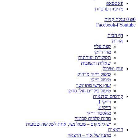
וואטסאפ
מדיניות פרטיות
0
₪
0
עגלת קניות
Facebook-f
Youtube
דף הבית
אודות
קצת עליי
מהו רייקי
תקשורת ועיתונות
שאלות ותשובות
יעוץ וטיפול
טיפול רייקי מרחוק
טיפול רייקי
יעוץ אישי מתוקשר
טיפול בילדים חולי סרטן
קורסים וסדנאות
רייקי 1
רייקי 2
מאסטר רייקי
סדנת קלפים קסומה
יש לי מקום – מעגל נשי, אחת לשלושה שבועות
הרצאות
מתנה של אור – הרצאה