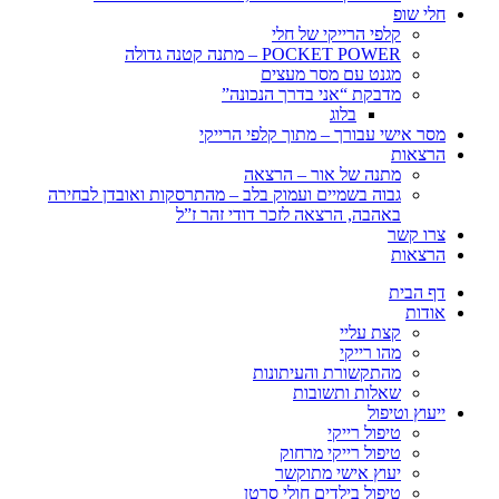
חלי שופ
קלפי הרייקי של חלי
POCKET POWER – מתנה קטנה גדולה
מגנט עם מסר מעצים
מדבקת “אני בדרך הנכונה”
בלוג
מסר אישי עבורך – מתוך קלפי הרייקי
הרצאות
מתנה של אור – הרצאה
גבוה בשמיים ועמוק בלב – מהתרסקות ואובדן לבחירה
באהבה, הרצאה לזכר דודי זהר ז”ל
צרו קשר
הרצאות
דף הבית
אודות
קצת עליי
מהו רייקי
מהתקשורת והעיתונות
שאלות ותשובות
ייעוץ וטיפול
טיפול רייקי
טיפול רייקי מרחוק
יעוץ אישי מתוקשר
טיפול בילדים חולי סרטן