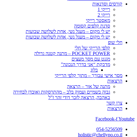
קורסים וסדנאות
רייקי 1
רייקי 2
מאסטר רייקי
סדנת קלפים קסומה
יש לי מקום – מעגל נשי, אחת לשלושה שבועות
יש לי מקום – מעגל נשי, אחת לשלושה שבועות
חלי שופ
קלפי הרייקי של חלי
POCKET POWER – מתנה קטנה גדולה
מגנט עם מסר מעצים
מדבקת “אני בדרך הנכונה”
בלוג
מסר אישי עבורך – מתוך קלפי הרייקי
הרצאות
מתנה של אור – הרצאה
גבוה בשמיים ועמוק בלב – מהתרסקות ואובדן לבחירה
באהבה, הרצאה לזכר דודי זהר ז”ל
צרו קשר
הרצאות
Facebook-f
Youtube
054-5256509
holistic@chellypo.co.il