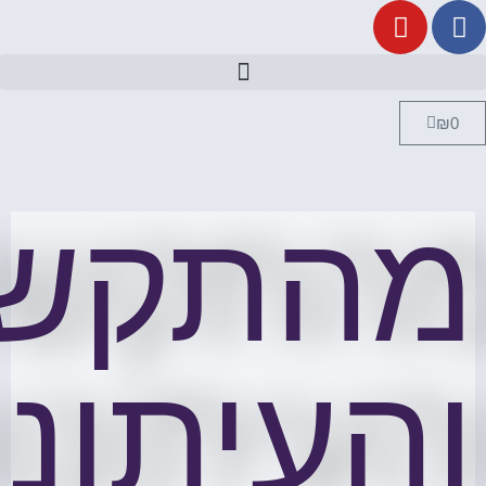
₪
0
מהתקשו
והעיתונ