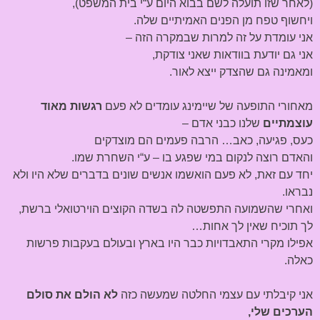
(לאחר שזו תועלה לשם בבוא היום ע“י בית המשפט),
ויחשוף טפח מן הפנים האמיתיים שלה.
אני עומדת על זה למרות שבמקרה הזה –
אני גם יודעת בוודאות שאני צודקת,
ומאמינה גם שהצדק ייצא לאור.
מאחורי התופעה של שיימינג עומדים לא פעם
רגשות מאוד
עוצמתיים
שלנו כבני אדם –
כעס, פגיעה, כאב… הרבה פעמים הם מוצדקים
והאדם רוצה לנקום במי שפגע בו – ע“י השחרת שמו.
יחד עם זאת, לא פעם הואשמו אנשים שונים בדברים שלא היו ולא
נבראו.
ואחרי שהשמועה התפשטה לה בשדה הקוצים הוירטואלי ברשת,
לך תוכיח שאין לך אחות…
אפילו מקרי התאבדויות כבר היו בארץ ובעולם בעקבות פרשות
כאלה.
אני קיבלתי עם עצמי החלטה שמעשה כזה
לא הולם את סולם
הערכים שלי,