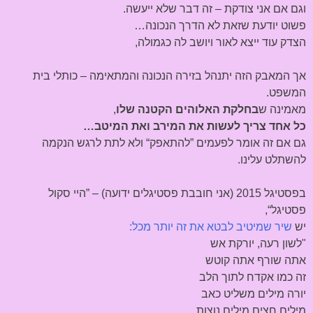
וגם אם אני צודקת – זה דבר שלא ייעשה.
פשוט יודעת שזאת לא הדרך הנכונה…
הצדק עוד ייצא לאור ויושב לה כגמולה,
אך המאבק הזה יתנהל בזירה הנכונה והמתאימה – כותלי בית
המשפט.
מאמינה ש
בחלקת האלוהים הקטנה שלו
,
כל אחד צריך לעשות את המירב ואת המיטב…
גם אם זה אומר לפעמים ”להתאפק“ ולא לתת לרגש הנקמה
להשתלט עלינו.
בפסטיגל 2015 (אני חובבת פסטיגלים ידועה) – ”היי סקול
פסטיגל“,
יש
שיר שמיטיב לבטא את זה יותר מכל:
"לשון רעה, יורקת אש
אתה שורף אתה קוטש
זה כמו אקדח לתוך הלב
יורה מילים משליט כאב
מילים חצים מילים נוצות