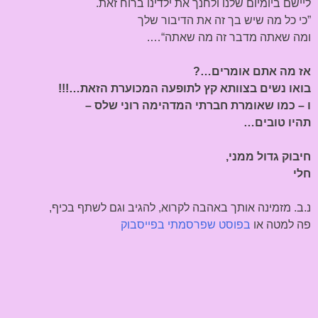
ליישם ביומיום שלנו ולחנך את ילדינו ברוח זאת.
”כי כל מה שיש בך זה את הדיבור שלך
ומה שאתה מדבר זה מה שאתה“….
אז מה אתם אומרים…?
בואו נשים בצוותא קץ לתופעה המכוערת הזאת…!!!
ו – כמו שאומרת חברתי המדהימה רוני שלס –
תהיו טובים…
חיבוק גדול ממני,
חלי
נ.ב. מזמינה אותך באהבה לקרוא, להגיב וגם לשתף בכיף,
פה למטה או
בפוסט שפרסמתי בפייסבוק