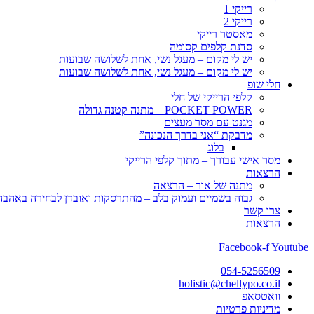
רייקי 1
רייקי 2
מאסטר רייקי
סדנת קלפים קסומה
יש לי מקום – מעגל נשי, אחת לשלושה שבועות
יש לי מקום – מעגל נשי, אחת לשלושה שבועות
חלי שופ
קלפי הרייקי של חלי
POCKET POWER – מתנה קטנה גדולה
מגנט עם מסר מעצים
מדבקת “אני בדרך הנכונה”
בלוג
מסר אישי עבורך – מתוך קלפי הרייקי
הרצאות
מתנה של אור – הרצאה
גבוה בשמיים ועמוק בלב – מהתרסקות ואובדן לבחירה באהבה, 
צרו קשר
הרצאות
Facebook-f
Youtube
054-5256509
holistic@chellypo.co.il
וואטסאפ
מדיניות פרטיות