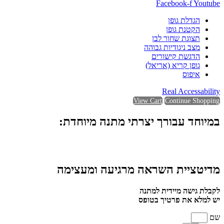
Facebook-f
Youtube
הגדלת גופן
הקטנת גופן
תצוגת שחור לבן
מצב ניגודיות גבוהה
הדגשת קישורים
גופן קריא (אריאל)
איפוס
Real Accessability
View Cart
Continue Shopping
במיוחד עבורך יצרתי מתנה מיוחדת:
מדיטציית השראה מרגיעה ומעצימה
לקבלת גישה מיידית למתנה
יש למלא את פרטיך בטופס
שם