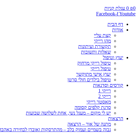
0
₪
0
עגלת קניות
Facebook-f
Youtube
דף הבית
אודות
קצת עליי
מהו רייקי
תקשורת ועיתונות
שאלות ותשובות
יעוץ וטיפול
טיפול רייקי מרחוק
טיפול רייקי
יעוץ אישי מתוקשר
טיפול בילדים חולי סרטן
קורסים וסדנאות
רייקי 1
רייקי 2
מאסטר רייקי
סדנת קלפים קסומה
יש לי מקום – מעגל נשי, אחת לשלושה שבועות
הרצאות
מתנה של אור – הרצאה
גבוה בשמיים ועמוק בלב – מהתרסקות ואובדן לבחירה באהבה, 