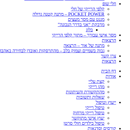
חלי שופ
קלפי הרייקי של חלי
POCKET POWER – מתנה קטנה גדולה
מגנט עם מסר מעצים
מדבקת “אני בדרך הנכונה”
בלוג
מסר אישי עבורך – מתוך קלפי הרייקי
הרצאות
מתנה של אור – הרצאה
גבוה בשמיים ועמוק בלב – מהתרסקות ואובדן לבחירה באהבה, 
צרו קשר
הרצאות
דף הבית
אודות
קצת עליי
מהו רייקי
מהתקשורת והעיתונות
שאלות ותשובות
ייעוץ וטיפול
טיפול רייקי
טיפול רייקי מרחוק
יעוץ אישי מתוקשר
טיפול בילדים חולי סרטן
קורסים וסדנאות