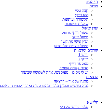
דף הבית
אודות
קצת עליי
מהו רייקי
תקשורת ועיתונות
שאלות ותשובות
יעוץ וטיפול
טיפול רייקי מרחוק
טיפול רייקי
יעוץ אישי מתוקשר
טיפול בילדים חולי סרטן
קורסים וסדנאות
רייקי 1
רייקי 2
מאסטר רייקי
סדנת קלפים קסומה
יש לי מקום – מעגל נשי, אחת לשלושה שבועות
הרצאות
מתנה של אור – הרצאה
גבוה בשמיים ועמוק בלב – מהתרסקות ואובדן לבחירה באהבה, 
חלי שופ
קלפי הרייקי של חלי