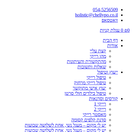
054-5256509
holistic@chellypo.co.il
וואטסאפ
0
₪
0
עגלת קניות
דף הבית
אודות
קצת עליי
מהו רייקי
מהתקשורת והעיתונות
שאלות ותשובות
ייעוץ וטיפול
טיפול רייקי
טיפול רייקי מרחוק
יעוץ אישי מתוקשר
טיפול בילדים חולי סרטן
קורסים וסדנאות
רייקי 1
רייקי 2
מאסטר רייקי
סדנת קלפים קסומה
יש לי מקום – מעגל נשי, אחת לשלושה שבועות
יש לי מקום – מעגל נשי, אחת לשלושה שבועות