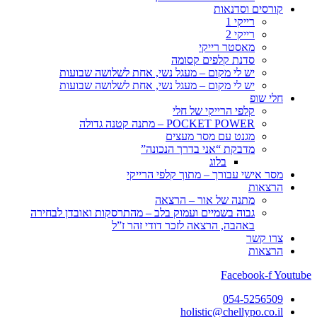
קורסים וסדנאות
רייקי 1
רייקי 2
מאסטר רייקי
סדנת קלפים קסומה
יש לי מקום – מעגל נשי, אחת לשלושה שבועות
יש לי מקום – מעגל נשי, אחת לשלושה שבועות
חלי שופ
קלפי הרייקי של חלי
POCKET POWER – מתנה קטנה גדולה
מגנט עם מסר מעצים
מדבקת “אני בדרך הנכונה”
בלוג
מסר אישי עבורך – מתוך קלפי הרייקי
הרצאות
מתנה של אור – הרצאה
גבוה בשמיים ועמוק בלב – מהתרסקות ואובדן לבחירה
באהבה, הרצאה לזכר דודי זהר ז”ל
צרו קשר
הרצאות
Facebook-f
Youtube
054-5256509
holistic@chellypo.co.il