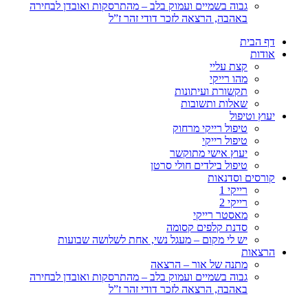
גבוה בשמיים ועמוק בלב – מהתרסקות ואובדן לבחירה
באהבה, הרצאה לזכר דודי זהר ז”ל
דף הבית
אודות
קצת עליי
מהו רייקי
תקשורת ועיתונות
שאלות ותשובות
יעוץ וטיפול
טיפול רייקי מרחוק
טיפול רייקי
יעוץ אישי מתוקשר
טיפול בילדים חולי סרטן
קורסים וסדנאות
רייקי 1
רייקי 2
מאסטר רייקי
סדנת קלפים קסומה
יש לי מקום – מעגל נשי, אחת לשלושה שבועות
הרצאות
מתנה של אור – הרצאה
גבוה בשמיים ועמוק בלב – מהתרסקות ואובדן לבחירה
באהבה, הרצאה לזכר דודי זהר ז”ל