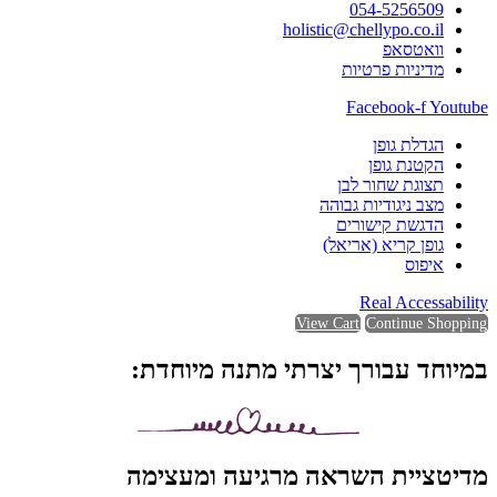
054-5256509
holistic@chellypo.co.il
וואטסאפ
מדיניות פרטיות
Facebook-f
Youtube
הגדלת גופן
הקטנת גופן
תצוגת שחור לבן
מצב ניגודיות גבוהה
הדגשת קישורים
גופן קריא (אריאל)
איפוס
Real Accessability
View Cart
Continue Shopping
במיוחד עבורך יצרתי מתנה מיוחדת:
מדיטציית השראה מרגיעה ומעצימה