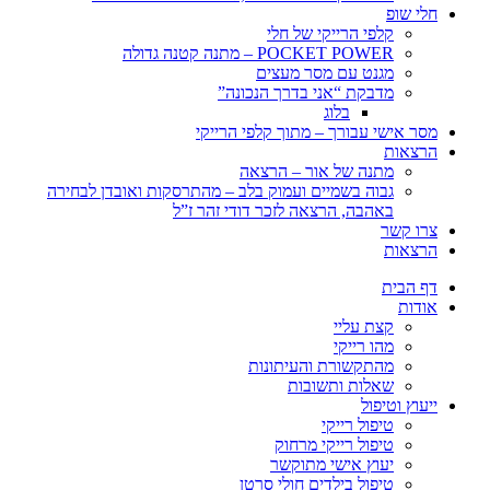
חלי שופ
קלפי הרייקי של חלי
POCKET POWER – מתנה קטנה גדולה
מגנט עם מסר מעצים
מדבקת “אני בדרך הנכונה”
בלוג
מסר אישי עבורך – מתוך קלפי הרייקי
הרצאות
מתנה של אור – הרצאה
גבוה בשמיים ועמוק בלב – מהתרסקות ואובדן לבחירה
באהבה, הרצאה לזכר דודי זהר ז”ל
צרו קשר
הרצאות
דף הבית
אודות
קצת עליי
מהו רייקי
מהתקשורת והעיתונות
שאלות ותשובות
ייעוץ וטיפול
טיפול רייקי
טיפול רייקי מרחוק
יעוץ אישי מתוקשר
טיפול בילדים חולי סרטן