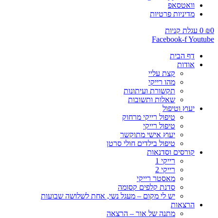
וואטסאפ
מדיניות פרטיות
0
₪
0
עגלת קניות
Facebook-f
Youtube
דף הבית
אודות
קצת עליי
מהו רייקי
תקשורת ועיתונות
שאלות ותשובות
יעוץ וטיפול
טיפול רייקי מרחוק
טיפול רייקי
יעוץ אישי מתוקשר
טיפול בילדים חולי סרטן
קורסים וסדנאות
רייקי 1
רייקי 2
מאסטר רייקי
סדנת קלפים קסומה
יש לי מקום – מעגל נשי, אחת לשלושה שבועות
הרצאות
מתנה של אור – הרצאה