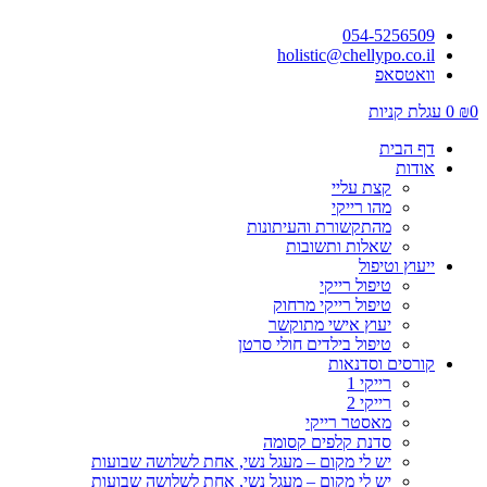
054-5256509
holistic@chellypo.co.il
וואטסאפ
0
₪
0
עגלת קניות
דף הבית
אודות
קצת עליי
מהו רייקי
מהתקשורת והעיתונות
שאלות ותשובות
ייעוץ וטיפול
טיפול רייקי
טיפול רייקי מרחוק
יעוץ אישי מתוקשר
טיפול בילדים חולי סרטן
קורסים וסדנאות
רייקי 1
רייקי 2
מאסטר רייקי
סדנת קלפים קסומה
יש לי מקום – מעגל נשי, אחת לשלושה שבועות
יש לי מקום – מעגל נשי, אחת לשלושה שבועות