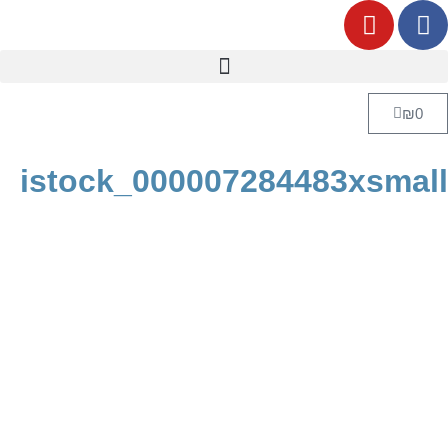
₪
0
istock_000007284483xsmall