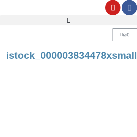
₪
0
istock_000003834478xsmall