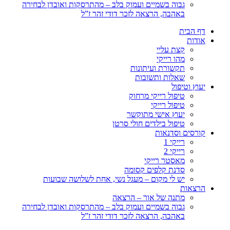
גבוה בשמיים ועמוק בלב – מהתרסקות ואובדן לבחירה
באהבה, הרצאה לזכר דודי זהר ז”ל
דף הבית
אודות
קצת עליי
מהו רייקי
תקשורת ועיתונות
שאלות ותשובות
יעוץ וטיפול
טיפול רייקי מרחוק
טיפול רייקי
יעוץ אישי מתוקשר
טיפול בילדים חולי סרטן
קורסים וסדנאות
רייקי 1
רייקי 2
מאסטר רייקי
סדנת קלפים קסומה
יש לי מקום – מעגל נשי, אחת לשלושה שבועות
הרצאות
מתנה של אור – הרצאה
גבוה בשמיים ועמוק בלב – מהתרסקות ואובדן לבחירה
באהבה, הרצאה לזכר דודי זהר ז”ל