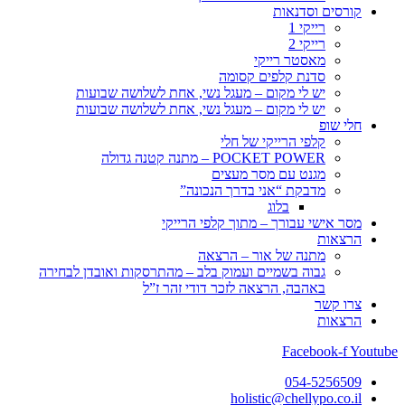
קורסים וסדנאות
רייקי 1
רייקי 2
מאסטר רייקי
סדנת קלפים קסומה
יש לי מקום – מעגל נשי, אחת לשלושה שבועות
יש לי מקום – מעגל נשי, אחת לשלושה שבועות
חלי שופ
קלפי הרייקי של חלי
POCKET POWER – מתנה קטנה גדולה
מגנט עם מסר מעצים
מדבקת “אני בדרך הנכונה”
בלוג
מסר אישי עבורך – מתוך קלפי הרייקי
הרצאות
מתנה של אור – הרצאה
גבוה בשמיים ועמוק בלב – מהתרסקות ואובדן לבחירה
באהבה, הרצאה לזכר דודי זהר ז”ל
צרו קשר
הרצאות
Facebook-f
Youtube
054-5256509
holistic@chellypo.co.il