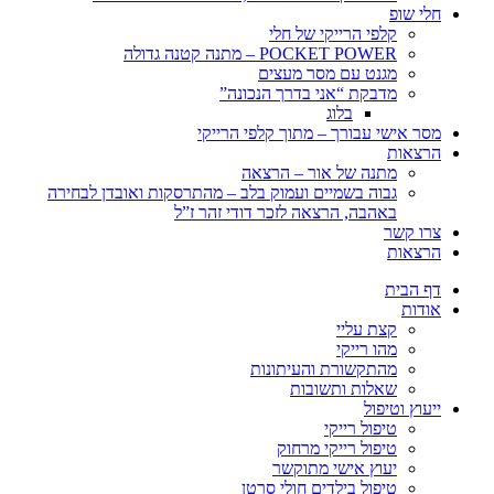
חלי שופ
קלפי הרייקי של חלי
POCKET POWER – מתנה קטנה גדולה
מגנט עם מסר מעצים
מדבקת “אני בדרך הנכונה”
בלוג
מסר אישי עבורך – מתוך קלפי הרייקי
הרצאות
מתנה של אור – הרצאה
גבוה בשמיים ועמוק בלב – מהתרסקות ואובדן לבחירה
באהבה, הרצאה לזכר דודי זהר ז”ל
צרו קשר
הרצאות
דף הבית
אודות
קצת עליי
מהו רייקי
מהתקשורת והעיתונות
שאלות ותשובות
ייעוץ וטיפול
טיפול רייקי
טיפול רייקי מרחוק
יעוץ אישי מתוקשר
טיפול בילדים חולי סרטן