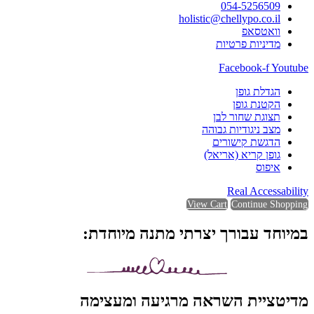
054-5256509
holistic@chellypo.co.il
וואטסאפ
מדיניות פרטיות
Facebook-f
Youtube
הגדלת גופן
הקטנת גופן
תצוגת שחור לבן
מצב ניגודיות גבוהה
הדגשת קישורים
גופן קריא (אריאל)
איפוס
Real Accessability
View Cart
Continue Shopping
במיוחד עבורך יצרתי מתנה מיוחדת:
מדיטציית השראה מרגיעה ומעצימה