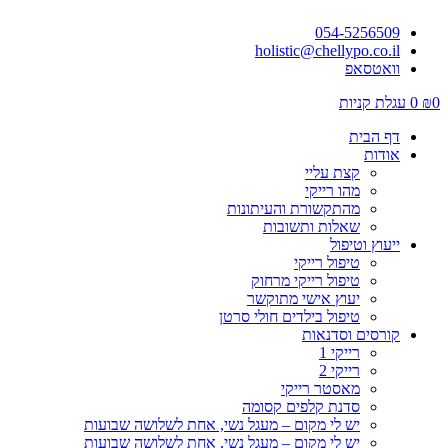
054-5256509
holistic@chellypo.co.il
וואטסאפ
0
₪
0
עגלת קניות
דף הבית
אודות
קצת עליי
מהו רייקי
מהתקשורת והעיתונות
שאלות ותשובות
ייעוץ וטיפול
טיפול רייקי
טיפול רייקי מרחוק
יעוץ אישי מתוקשר
טיפול בילדים חולי סרטן
קורסים וסדנאות
רייקי 1
רייקי 2
מאסטר רייקי
סדנת קלפים קסומה
יש לי מקום – מעגל נשי, אחת לשלושה שבועות
יש לי מקום – מעגל נשי, אחת לשלושה שבועות