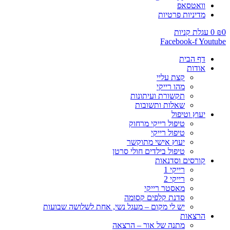
וואטסאפ
מדיניות פרטיות
0
₪
0
עגלת קניות
Facebook-f
Youtube
דף הבית
אודות
קצת עליי
מהו רייקי
תקשורת ועיתונות
שאלות ותשובות
יעוץ וטיפול
טיפול רייקי מרחוק
טיפול רייקי
יעוץ אישי מתוקשר
טיפול בילדים חולי סרטן
קורסים וסדנאות
רייקי 1
רייקי 2
מאסטר רייקי
סדנת קלפים קסומה
יש לי מקום – מעגל נשי, אחת לשלושה שבועות
הרצאות
מתנה של אור – הרצאה