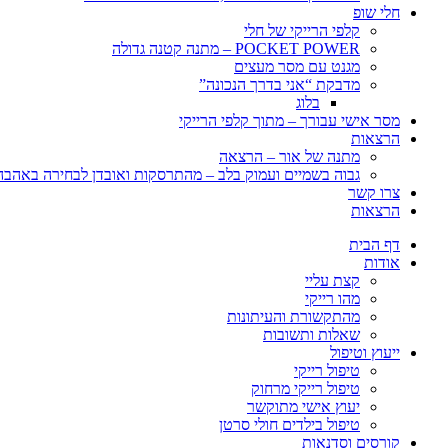
חלי שופ
קלפי הרייקי של חלי
POCKET POWER – מתנה קטנה גדולה
מגנט עם מסר מעצים
מדבקת “אני בדרך הנכונה”
בלוג
מסר אישי עבורך – מתוך קלפי הרייקי
הרצאות
מתנה של אור – הרצאה
גבוה בשמיים ועמוק בלב – מהתרסקות ואובדן לבחירה באהבה, 
צרו קשר
הרצאות
דף הבית
אודות
קצת עליי
מהו רייקי
מהתקשורת והעיתונות
שאלות ותשובות
ייעוץ וטיפול
טיפול רייקי
טיפול רייקי מרחוק
יעוץ אישי מתוקשר
טיפול בילדים חולי סרטן
קורסים וסדנאות