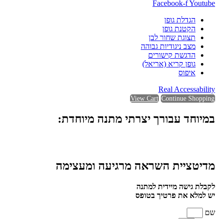
Facebook-f
Youtube
הגדלת גופן
הקטנת גופן
תצוגת שחור לבן
מצב ניגודיות גבוהה
הדגשת קישורים
גופן קריא (אריאל)
איפוס
Real Accessability
View Cart
Continue Shopping
במיוחד עבורך יצרתי מתנה מיוחדת:
מדיטציית השראה מרגיעה ומעצימה
לקבלת גישה מיידית למתנה
יש למלא את פרטיך בטופס
שם