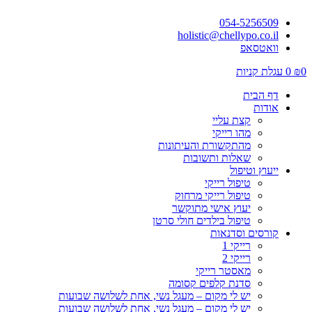
054-5256509
holistic@chellypo.co.il
וואטסאפ
0
₪
0
עגלת קניות
דף הבית
אודות
קצת עליי
מהו רייקי
מהתקשורת והעיתונות
שאלות ותשובות
ייעוץ וטיפול
טיפול רייקי
טיפול רייקי מרחוק
יעוץ אישי מתוקשר
טיפול בילדים חולי סרטן
קורסים וסדנאות
רייקי 1
רייקי 2
מאסטר רייקי
סדנת קלפים קסומה
יש לי מקום – מעגל נשי, אחת לשלושה שבועות
יש לי מקום – מעגל נשי, אחת לשלושה שבועות