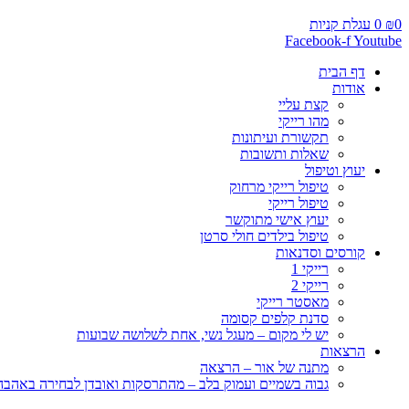
0
₪
0
עגלת קניות
Facebook-f
Youtube
דף הבית
אודות
קצת עליי
מהו רייקי
תקשורת ועיתונות
שאלות ותשובות
יעוץ וטיפול
טיפול רייקי מרחוק
טיפול רייקי
יעוץ אישי מתוקשר
טיפול בילדים חולי סרטן
קורסים וסדנאות
רייקי 1
רייקי 2
מאסטר רייקי
סדנת קלפים קסומה
יש לי מקום – מעגל נשי, אחת לשלושה שבועות
הרצאות
מתנה של אור – הרצאה
גבוה בשמיים ועמוק בלב – מהתרסקות ואובדן לבחירה באהבה, 