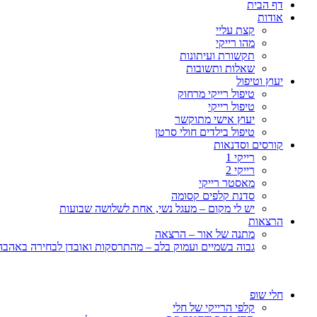
דף הבית
אודות
קצת עליי
מהו רייקי
תקשורת ועיתונות
שאלות ותשובות
יעוץ וטיפול
טיפול רייקי מרחוק
טיפול רייקי
יעוץ אישי מתוקשר
טיפול בילדים חולי סרטן
קורסים וסדנאות
רייקי 1
רייקי 2
מאסטר רייקי
סדנת קלפים קסומה
יש לי מקום – מעגל נשי, אחת לשלושה שבועות
הרצאות
מתנה של אור – הרצאה
גבוה בשמיים ועמוק בלב – מהתרסקות ואובדן לבחירה באהבה, 
חלי שופ
קלפי הרייקי של חלי