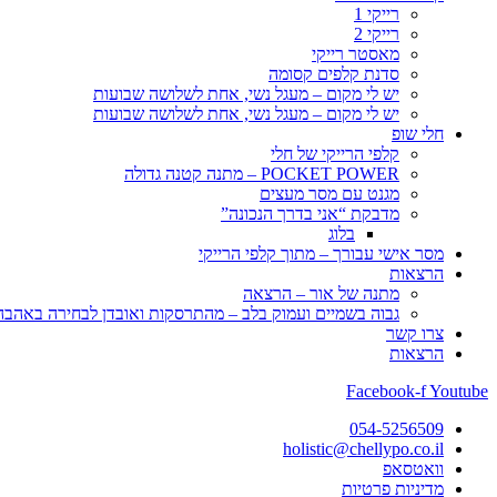
רייקי 1
רייקי 2
מאסטר רייקי
סדנת קלפים קסומה
יש לי מקום – מעגל נשי, אחת לשלושה שבועות
יש לי מקום – מעגל נשי, אחת לשלושה שבועות
חלי שופ
קלפי הרייקי של חלי
POCKET POWER – מתנה קטנה גדולה
מגנט עם מסר מעצים
מדבקת “אני בדרך הנכונה”
בלוג
מסר אישי עבורך – מתוך קלפי הרייקי
הרצאות
מתנה של אור – הרצאה
גבוה בשמיים ועמוק בלב – מהתרסקות ואובדן לבחירה באהבה, 
צרו קשר
הרצאות
Facebook-f
Youtube
054-5256509
holistic@chellypo.co.il
וואטסאפ
מדיניות פרטיות