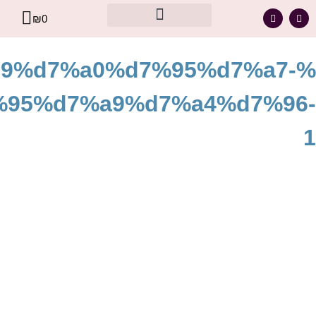
₪
0
מסר אישי עבורך – מתוך קלפי הרייקי
99%d7%a0%d7%95%d7%a7-
95%d7%a9%d7%a4%d7%96-
1