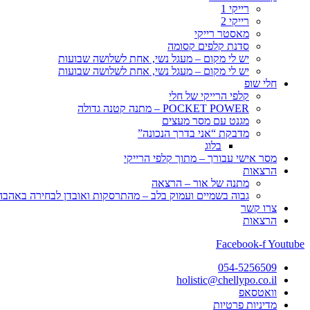
רייקי 1
רייקי 2
מאסטר רייקי
סדנת קלפים קסומה
יש לי מקום – מעגל נשי, אחת לשלושה שבועות
יש לי מקום – מעגל נשי, אחת לשלושה שבועות
חלי שופ
קלפי הרייקי של חלי
POCKET POWER – מתנה קטנה גדולה
מגנט עם מסר מעצים
מדבקת “אני בדרך הנכונה”
בלוג
מסר אישי עבורך – מתוך קלפי הרייקי
הרצאות
מתנה של אור – הרצאה
גבוה בשמיים ועמוק בלב – מהתרסקות ואובדן לבחירה באהבה, 
צרו קשר
הרצאות
Facebook-f
Youtube
054-5256509
holistic@chellypo.co.il
וואטסאפ
מדיניות פרטיות