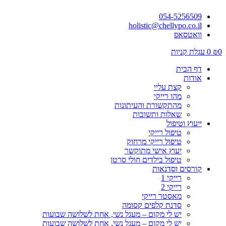
054-5256509
holistic@chellypo.co.il
וואטסאפ
0
₪
0
עגלת קניות
דף הבית
אודות
קצת עליי
מהו רייקי
מהתקשורת והעיתונות
שאלות ותשובות
ייעוץ וטיפול
טיפול רייקי
טיפול רייקי מרחוק
יעוץ אישי מתוקשר
טיפול בילדים חולי סרטן
קורסים וסדנאות
רייקי 1
רייקי 2
מאסטר רייקי
סדנת קלפים קסומה
יש לי מקום – מעגל נשי, אחת לשלושה שבועות
יש לי מקום – מעגל נשי, אחת לשלושה שבועות