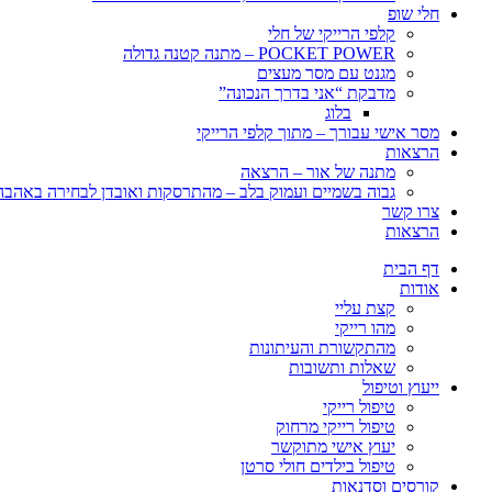
חלי שופ
קלפי הרייקי של חלי
POCKET POWER – מתנה קטנה גדולה
מגנט עם מסר מעצים
מדבקת “אני בדרך הנכונה”
בלוג
מסר אישי עבורך – מתוך קלפי הרייקי
הרצאות
מתנה של אור – הרצאה
גבוה בשמיים ועמוק בלב – מהתרסקות ואובדן לבחירה באהבה, 
צרו קשר
הרצאות
דף הבית
אודות
קצת עליי
מהו רייקי
מהתקשורת והעיתונות
שאלות ותשובות
ייעוץ וטיפול
טיפול רייקי
טיפול רייקי מרחוק
יעוץ אישי מתוקשר
טיפול בילדים חולי סרטן
קורסים וסדנאות