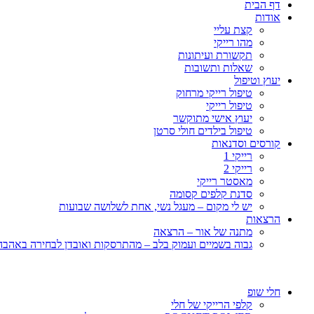
דף הבית
אודות
קצת עליי
מהו רייקי
תקשורת ועיתונות
שאלות ותשובות
יעוץ וטיפול
טיפול רייקי מרחוק
טיפול רייקי
יעוץ אישי מתוקשר
טיפול בילדים חולי סרטן
קורסים וסדנאות
רייקי 1
רייקי 2
מאסטר רייקי
סדנת קלפים קסומה
יש לי מקום – מעגל נשי, אחת לשלושה שבועות
הרצאות
מתנה של אור – הרצאה
גבוה בשמיים ועמוק בלב – מהתרסקות ואובדן לבחירה באהבה, 
חלי שופ
קלפי הרייקי של חלי