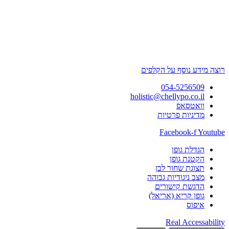
רוצה מידע נוסף על הקלפים
054-5256509
holistic@chellypo.co.il
וואטסאפ
מדיניות פרטיות
Facebook-f
Youtube
הגדלת גופן
הקטנת גופן
תצוגת שחור לבן
מצב ניגודיות גבוהה
הדגשת קישורים
גופן קריא (אריאל)
איפוס
Real Accessability