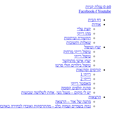
0
₪
0
עגלת קניות
Facebook-f
Youtube
דף הבית
אודות
קצת עליי
מהו רייקי
תקשורת ועיתונות
שאלות ותשובות
יעוץ וטיפול
טיפול רייקי מרחוק
טיפול רייקי
יעוץ אישי מתוקשר
טיפול בילדים חולי סרטן
קורסים וסדנאות
רייקי 1
רייקי 2
מאסטר רייקי
סדנת קלפים קסומה
יש לי מקום – מעגל נשי, אחת לשלושה שבועות
הרצאות
מתנה של אור – הרצאה
גבוה בשמיים ועמוק בלב – מהתרסקות ואובדן לבחירה באהבה, 