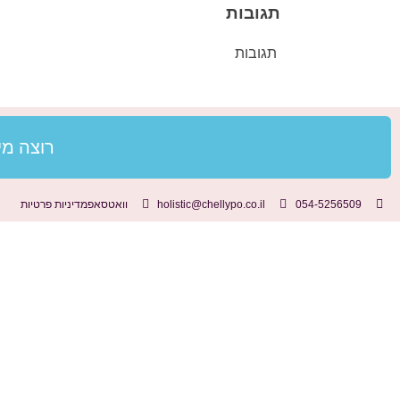
תגובות
תגובות
רוצה מי
054-5256509
holistic@chellypo.co.il
וואטסאפ
מדיניות פרטיות