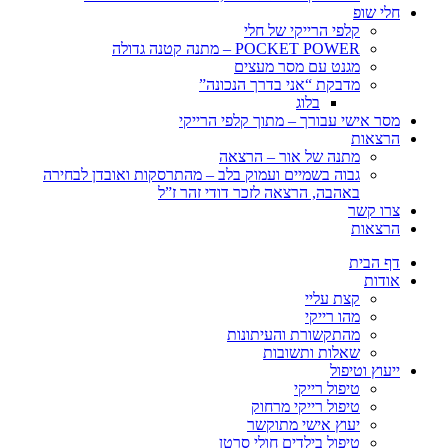
חלי שופ
קלפי הרייקי של חלי
POCKET POWER – מתנה קטנה גדולה
מגנט עם מסר מעצים
מדבקת “אני בדרך הנכונה”
בלוג
מסר אישי עבורך – מתוך קלפי הרייקי
הרצאות
מתנה של אור – הרצאה
גבוה בשמיים ועמוק בלב – מהתרסקות ואובדן לבחירה
באהבה, הרצאה לזכר דודי זהר ז”ל
צרו קשר
הרצאות
דף הבית
אודות
קצת עליי
מהו רייקי
מהתקשורת והעיתונות
שאלות ותשובות
ייעוץ וטיפול
טיפול רייקי
טיפול רייקי מרחוק
יעוץ אישי מתוקשר
טיפול בילדים חולי סרטן