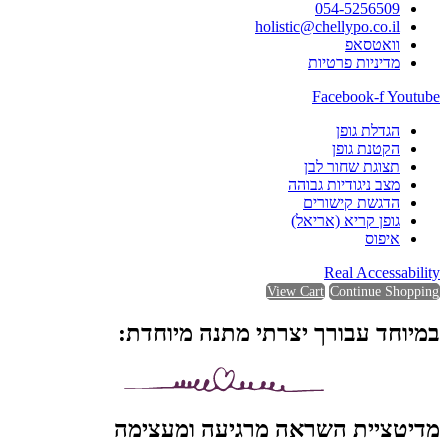
054-5256509
holistic@chellypo.co.il
וואטסאפ
מדיניות פרטיות
Facebook-f
Youtube
הגדלת גופן
הקטנת גופן
תצוגת שחור לבן
מצב ניגודיות גבוהה
הדגשת קישורים
גופן קריא (אריאל)
איפוס
Real Accessability
View Cart
Continue Shopping
במיוחד עבורך יצרתי מתנה מיוחדת:
מדיטציית השראה מרגיעה ומעצימה