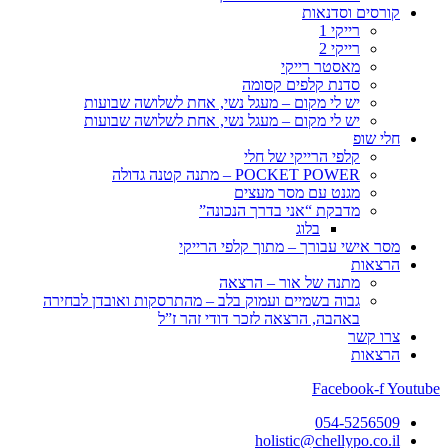
קורסים וסדנאות
רייקי 1
רייקי 2
מאסטר רייקי
סדנת קלפים קסומה
יש לי מקום – מעגל נשי, אחת לשלושה שבועות
יש לי מקום – מעגל נשי, אחת לשלושה שבועות
חלי שופ
קלפי הרייקי של חלי
POCKET POWER – מתנה קטנה גדולה
מגנט עם מסר מעצים
מדבקת “אני בדרך הנכונה”
בלוג
מסר אישי עבורך – מתוך קלפי הרייקי
הרצאות
מתנה של אור – הרצאה
גבוה בשמיים ועמוק בלב – מהתרסקות ואובדן לבחירה
באהבה, הרצאה לזכר דודי זהר ז”ל
צרו קשר
הרצאות
Facebook-f
Youtube
054-5256509
holistic@chellypo.co.il