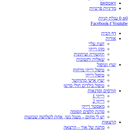
וואטסאפ
מדיניות פרטיות
0
₪
0
עגלת קניות
Facebook-f
Youtube
דף הבית
אודות
קצת עליי
מהו רייקי
תקשורת ועיתונות
שאלות ותשובות
יעוץ וטיפול
טיפול רייקי מרחוק
טיפול רייקי
יעוץ אישי מתוקשר
טיפול בילדים חולי סרטן
קורסים וסדנאות
רייקי 1
רייקי 2
מאסטר רייקי
סדנת קלפים קסומה
יש לי מקום – מעגל נשי, אחת לשלושה שבועות
הרצאות
מתנה של אור – הרצאה