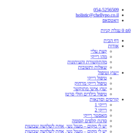
054-5256509
holistic@chellypo.co.il
וואטסאפ
0
₪
0
עגלת קניות
דף הבית
אודות
קצת עליי
מהו רייקי
מהתקשורת והעיתונות
שאלות ותשובות
ייעוץ וטיפול
טיפול רייקי
טיפול רייקי מרחוק
יעוץ אישי מתוקשר
טיפול בילדים חולי סרטן
קורסים וסדנאות
רייקי 1
רייקי 2
מאסטר רייקי
סדנת קלפים קסומה
יש לי מקום – מעגל נשי, אחת לשלושה שבועות
יש לי מקום – מעגל נשי, אחת לשלושה שבועות