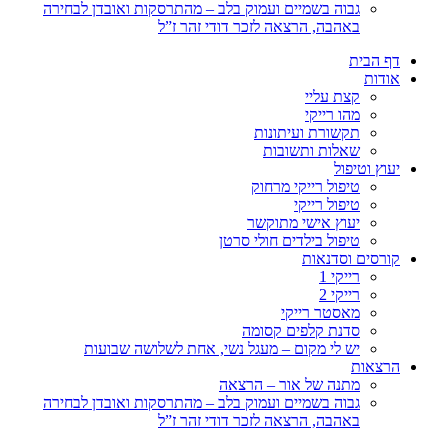
גבוה בשמיים ועמוק בלב – מהתרסקות ואובדן לבחירה
באהבה, הרצאה לזכר דודי זהר ז”ל
דף הבית
אודות
קצת עליי
מהו רייקי
תקשורת ועיתונות
שאלות ותשובות
יעוץ וטיפול
טיפול רייקי מרחוק
טיפול רייקי
יעוץ אישי מתוקשר
טיפול בילדים חולי סרטן
קורסים וסדנאות
רייקי 1
רייקי 2
מאסטר רייקי
סדנת קלפים קסומה
יש לי מקום – מעגל נשי, אחת לשלושה שבועות
הרצאות
מתנה של אור – הרצאה
גבוה בשמיים ועמוק בלב – מהתרסקות ואובדן לבחירה
באהבה, הרצאה לזכר דודי זהר ז”ל