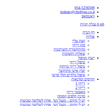
054-5256509
holistic@chellypo.co.il
וואטסאפ
0
₪
0
עגלת קניות
דף הבית
אודות
קצת עליי
מהו רייקי
מהתקשורת והעיתונות
שאלות ותשובות
ייעוץ וטיפול
טיפול רייקי
טיפול רייקי מרחוק
יעוץ אישי מתוקשר
טיפול בילדים חולי סרטן
קורסים וסדנאות
רייקי 1
רייקי 2
מאסטר רייקי
סדנת קלפים קסומה
יש לי מקום – מעגל נשי, אחת לשלושה שבועות
יש לי מקום – מעגל נשי, אחת לשלושה שבועות