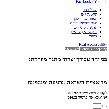
Facebook-f
Youtube
הגדלת גופן
הקטנת גופן
תצוגת שחור לבן
מצב ניגודיות גבוהה
הדגשת קישורים
גופן קריא (אריאל)
איפוס
Real Accessability
View Cart
Continue Shopping
במיוחד עבורך יצרתי מתנה מיוחדת:
מדיטציית השראה מרגיעה ומעצימה
לקבלת גישה מיידית למתנה
יש למלא את פרטיך בטופס
שם