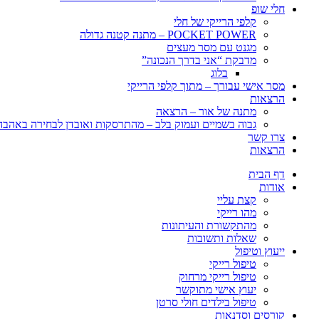
חלי שופ
קלפי הרייקי של חלי
POCKET POWER – מתנה קטנה גדולה
מגנט עם מסר מעצים
מדבקת “אני בדרך הנכונה”
בלוג
מסר אישי עבורך – מתוך קלפי הרייקי
הרצאות
מתנה של אור – הרצאה
גבוה בשמיים ועמוק בלב – מהתרסקות ואובדן לבחירה באהבה, 
צרו קשר
הרצאות
דף הבית
אודות
קצת עליי
מהו רייקי
מהתקשורת והעיתונות
שאלות ותשובות
ייעוץ וטיפול
טיפול רייקי
טיפול רייקי מרחוק
יעוץ אישי מתוקשר
טיפול בילדים חולי סרטן
קורסים וסדנאות