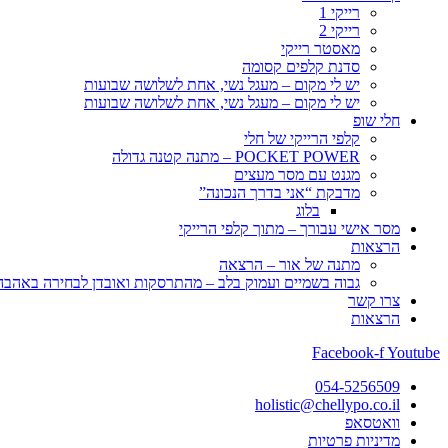
רייקי 1
רייקי 2
מאסטר רייקי
סדנת קלפים קסומה
יש לי מקום – מעגל נשי, אחת לשלושה שבועות
יש לי מקום – מעגל נשי, אחת לשלושה שבועות
חלי שופ
קלפי הרייקי של חלי
POCKET POWER – מתנה קטנה גדולה
מגנט עם מסר מעצים
מדבקת “אני בדרך הנכונה”
בלוג
מסר אישי עבורך – מתוך קלפי הרייקי
הרצאות
מתנה של אור – הרצאה
גבוה בשמיים ועמוק בלב – מהתרסקות ואובדן לבחירה באהבה, 
צרו קשר
הרצאות
Facebook-f
Youtube
054-5256509
holistic@chellypo.co.il
וואטסאפ
מדיניות פרטיות