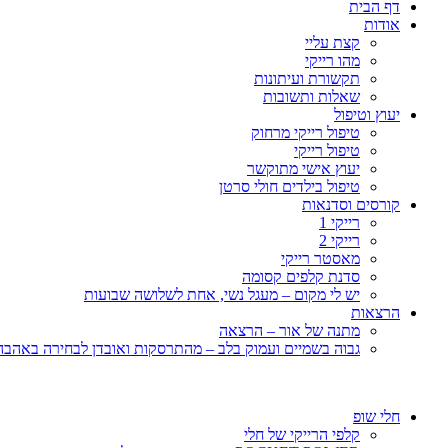
דף הבית
אודות
קצת עליי
מהו רייקי
תקשורת ועיתונות
שאלות ותשובות
יעוץ וטיפול
טיפול רייקי מרחוק
טיפול רייקי
יעוץ אישי מתוקשר
טיפול בילדים חולי סרטן
קורסים וסדנאות
רייקי 1
רייקי 2
מאסטר רייקי
סדנת קלפים קסומה
יש לי מקום – מעגל נשי, אחת לשלושה שבועות
הרצאות
מתנה של אור – הרצאה
גבוה בשמיים ועמוק בלב – מהתרסקות ואובדן לבחירה באהבה, 
חלי שופ
קלפי הרייקי של חלי