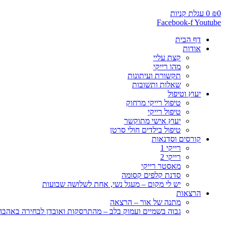
0
₪
0
עגלת קניות
Facebook-f
Youtube
דף הבית
אודות
קצת עליי
מהו רייקי
תקשורת ועיתונות
שאלות ותשובות
יעוץ וטיפול
טיפול רייקי מרחוק
טיפול רייקי
יעוץ אישי מתוקשר
טיפול בילדים חולי סרטן
קורסים וסדנאות
רייקי 1
רייקי 2
מאסטר רייקי
סדנת קלפים קסומה
יש לי מקום – מעגל נשי, אחת לשלושה שבועות
הרצאות
מתנה של אור – הרצאה
גבוה בשמיים ועמוק בלב – מהתרסקות ואובדן לבחירה באהבה, 