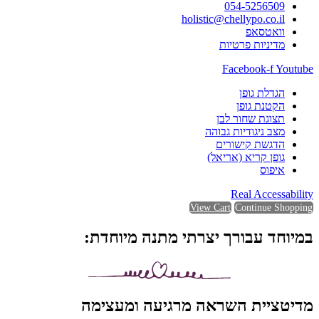
054-5256509
holistic@chellypo.co.il
וואטסאפ
מדיניות פרטיות
Facebook-f
Youtube
הגדלת גופן
הקטנת גופן
תצוגת שחור לבן
מצב ניגודיות גבוהה
הדגשת קישורים
גופן קריא (אריאל)
איפוס
Real Accessability
View Cart
Continue Shopping
במיוחד עבורך יצרתי מתנה מיוחדת:
מדיטציית השראה מרגיעה ומעצימה