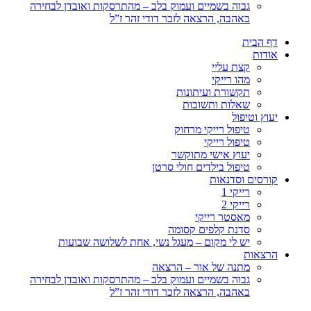
גבוה בשמיים ועמוק בלב – מהתרסקות ואובדן לבחירה
באהבה, הרצאה לזכר דודי זהר ז”ל
דף הבית
אודות
קצת עליי
מהו רייקי
תקשורת ועיתונות
שאלות ותשובות
יעוץ וטיפול
טיפול רייקי מרחוק
טיפול רייקי
יעוץ אישי מתוקשר
טיפול בילדים חולי סרטן
קורסים וסדנאות
רייקי 1
רייקי 2
מאסטר רייקי
סדנת קלפים קסומה
יש לי מקום – מעגל נשי, אחת לשלושה שבועות
הרצאות
מתנה של אור – הרצאה
גבוה בשמיים ועמוק בלב – מהתרסקות ואובדן לבחירה
באהבה, הרצאה לזכר דודי זהר ז”ל