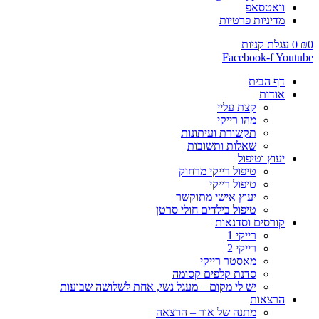
וואטסאפ
מדיניות פרטיות
0
₪
0
עגלת קניות
Facebook-f
Youtube
דף הבית
אודות
קצת עליי
מהו רייקי
תקשורת ועיתונות
שאלות ותשובות
יעוץ וטיפול
טיפול רייקי מרחוק
טיפול רייקי
יעוץ אישי מתוקשר
טיפול בילדים חולי סרטן
קורסים וסדנאות
רייקי 1
רייקי 2
מאסטר רייקי
סדנת קלפים קסומה
יש לי מקום – מעגל נשי, אחת לשלושה שבועות
הרצאות
מתנה של אור – הרצאה