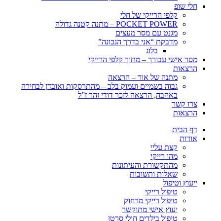
חלי שופ
קלפי הרייקי של חלי
POCKET POWER – מתנה קטנה גדולה
מגנט עם מסר מעצים
מדבקת “אני בדרך הנכונה”
בלוג
מסר אישי עבורך – מתוך קלפי הרייקי
הרצאות
מתנה של אור – הרצאה
גבוה בשמיים ועמוק בלב – מהתרסקות ואובדן לבחירה
באהבה, הרצאה לזכר דודי זהר ז”ל
צרו קשר
הרצאות
דף הבית
אודות
קצת עליי
מהו רייקי
מהתקשורת והעיתונות
שאלות ותשובות
ייעוץ וטיפול
טיפול רייקי
טיפול רייקי מרחוק
יעוץ אישי מתוקשר
טיפול בילדים חולי סרטן