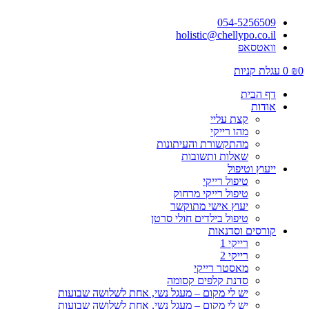
054-5256509
holistic@chellypo.co.il
וואטסאפ
0
₪
0
עגלת קניות
דף הבית
אודות
קצת עליי
מהו רייקי
מהתקשורת והעיתונות
שאלות ותשובות
ייעוץ וטיפול
טיפול רייקי
טיפול רייקי מרחוק
יעוץ אישי מתוקשר
טיפול בילדים חולי סרטן
קורסים וסדנאות
רייקי 1
רייקי 2
מאסטר רייקי
סדנת קלפים קסומה
יש לי מקום – מעגל נשי, אחת לשלושה שבועות
יש לי מקום – מעגל נשי, אחת לשלושה שבועות