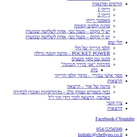
קורסים וסדנאות
רייקי 1
רייקי 2
מאסטר רייקי
סדנת קלפים קסומה
יש לי מקום – מעגל נשי, אחת לשלושה שבועות
יש לי מקום – מעגל נשי, אחת לשלושה שבועות
חלי שופ
קלפי הרייקי של חלי
POCKET POWER – מתנה קטנה גדולה
מגנט עם מסר מעצים
מדבקת “אני בדרך הנכונה”
בלוג
מסר אישי עבורך – מתוך קלפי הרייקי
הרצאות
מתנה של אור – הרצאה
גבוה בשמיים ועמוק בלב – מהתרסקות ואובדן לבחירה
באהבה, הרצאה לזכר דודי זהר ז”ל
צרו קשר
הרצאות
Facebook-f
Youtube
054-5256509
holistic@chellypo.co.il