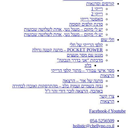
קורסים וסדנאות
רייקי 1
רייקי 2
מאסטר רייקי
סדנת קלפים קסומה
יש לי מקום – מעגל נשי, אחת לשלושה שבועות
יש לי מקום – מעגל נשי, אחת לשלושה שבועות
חלי שופ
קלפי הרייקי של חלי
POCKET POWER – מתנה קטנה גדולה
מגנט עם מסר מעצים
מדבקת “אני בדרך הנכונה”
בלוג
מסר אישי עבורך – מתוך קלפי הרייקי
הרצאות
מתנה של אור – הרצאה
גבוה בשמיים ועמוק בלב – מהתרסקות ואובדן לבחירה
באהבה, הרצאה לזכר דודי זהר ז”ל
צרו קשר
הרצאות
Facebook-f
Youtube
054-5256509
holistic@chellypo.co.il