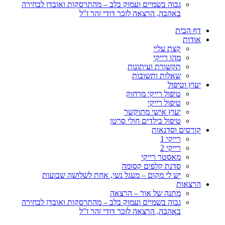
גבוה בשמיים ועמוק בלב – מהתרסקות ואובדן לבחירה
באהבה, הרצאה לזכר דודי זהר ז”ל
דף הבית
אודות
קצת עליי
מהו רייקי
תקשורת ועיתונות
שאלות ותשובות
יעוץ וטיפול
טיפול רייקי מרחוק
טיפול רייקי
יעוץ אישי מתוקשר
טיפול בילדים חולי סרטן
קורסים וסדנאות
רייקי 1
רייקי 2
מאסטר רייקי
סדנת קלפים קסומה
יש לי מקום – מעגל נשי, אחת לשלושה שבועות
הרצאות
מתנה של אור – הרצאה
גבוה בשמיים ועמוק בלב – מהתרסקות ואובדן לבחירה
באהבה, הרצאה לזכר דודי זהר ז”ל