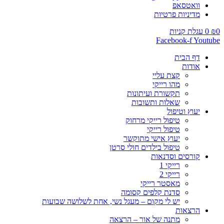
וואטסאפ
מדיניות פרטיות
0
₪
0
עגלת קניות
Facebook-f
Youtube
דף הבית
אודות
קצת עליי
מהו רייקי
תקשורת ועיתונות
שאלות ותשובות
יעוץ וטיפול
טיפול רייקי מרחוק
טיפול רייקי
יעוץ אישי מתוקשר
טיפול בילדים חולי סרטן
קורסים וסדנאות
רייקי 1
רייקי 2
מאסטר רייקי
סדנת קלפים קסומה
יש לי מקום – מעגל נשי, אחת לשלושה שבועות
הרצאות
מתנה של אור – הרצאה