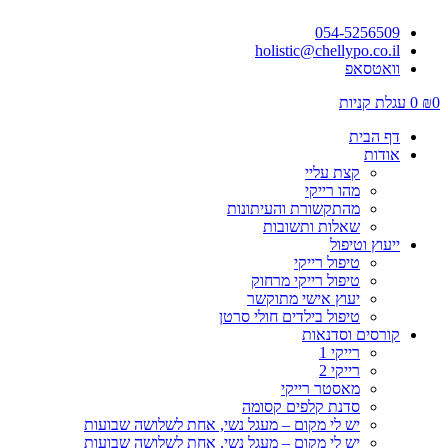
054-5256509
holistic@chellypo.co.il
וואטסאפ
0
₪
0
עגלת קניות
דף הבית
אודות
קצת עליי
מהו רייקי
מהתקשורת והעיתונות
שאלות ותשובות
ייעוץ וטיפול
טיפול רייקי
טיפול רייקי מרחוק
יעוץ אישי מתוקשר
טיפול בילדים חולי סרטן
קורסים וסדנאות
רייקי 1
רייקי 2
מאסטר רייקי
סדנת קלפים קסומה
יש לי מקום – מעגל נשי, אחת לשלושה שבועות
יש לי מקום – מעגל נשי, אחת לשלושה שבועות