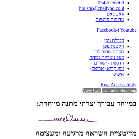
054-5256509
holistic@chellypo.co.il
וואטסאפ
מדיניות פרטיות
Facebook-f
Youtube
הגדלת גופן
הקטנת גופן
תצוגת שחור לבן
מצב ניגודיות גבוהה
הדגשת קישורים
גופן קריא (אריאל)
איפוס
Real Accessability
View Cart
Continue Shopping
במיוחד עבורך יצרתי מתנה מיוחדת:
מדיטציית השראה מרגיעה ומעצימה