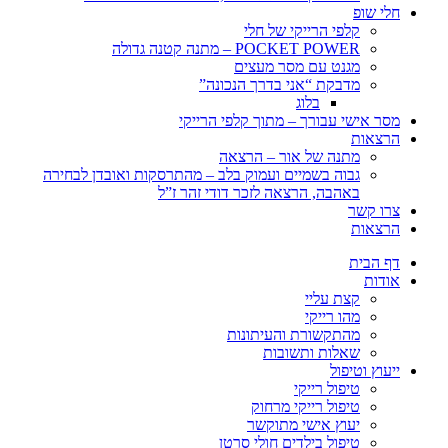
חלי שופ
קלפי הרייקי של חלי
POCKET POWER – מתנה קטנה גדולה
מגנט עם מסר מעצים
מדבקת “אני בדרך הנכונה”
בלוג
מסר אישי עבורך – מתוך קלפי הרייקי
הרצאות
מתנה של אור – הרצאה
גבוה בשמיים ועמוק בלב – מהתרסקות ואובדן לבחירה
באהבה, הרצאה לזכר דודי זהר ז”ל
צרו קשר
הרצאות
דף הבית
אודות
קצת עליי
מהו רייקי
מהתקשורת והעיתונות
שאלות ותשובות
ייעוץ וטיפול
טיפול רייקי
טיפול רייקי מרחוק
יעוץ אישי מתוקשר
טיפול בילדים חולי סרטן