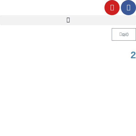
₪
0
2