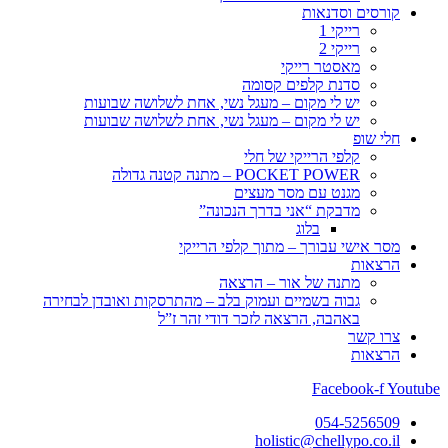
קורסים וסדנאות
רייקי 1
רייקי 2
מאסטר רייקי
סדנת קלפים קסומה
יש לי מקום – מעגל נשי, אחת לשלושה שבועות
יש לי מקום – מעגל נשי, אחת לשלושה שבועות
חלי שופ
קלפי הרייקי של חלי
POCKET POWER – מתנה קטנה גדולה
מגנט עם מסר מעצים
מדבקת “אני בדרך הנכונה”
בלוג
מסר אישי עבורך – מתוך קלפי הרייקי
הרצאות
מתנה של אור – הרצאה
גבוה בשמיים ועמוק בלב – מהתרסקות ואובדן לבחירה
באהבה, הרצאה לזכר דודי זהר ז”ל
צרו קשר
הרצאות
Facebook-f
Youtube
054-5256509
holistic@chellypo.co.il