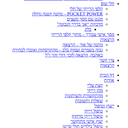
חלי שופ
קלפי הרייקי של חלי
POCKET POWER – מתנה קטנה גדולה
מגנט עם מסר מעצים
מדבקת “אני בדרך הנכונה”
בלוג
מסר אישי עבורך – מתוך קלפי הרייקי
הרצאות
מתנה של אור – הרצאה
גבוה בשמיים ועמוק בלב – מהתרסקות ואובדן לבחירה
באהבה, הרצאה לזכר דודי זהר ז”ל
צרו קשר
הרצאות
דף הבית
אודות
קצת עליי
מהו רייקי
מהתקשורת והעיתונות
שאלות ותשובות
ייעוץ וטיפול
טיפול רייקי
טיפול רייקי מרחוק
יעוץ אישי מתוקשר
טיפול בילדים חולי סרטן