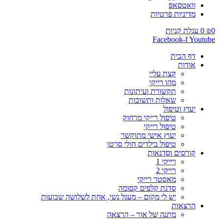
וואטסאפ
מדיניות פרטיות
0
₪
0
עגלת קניות
Facebook-f
Youtube
דף הבית
אודות
קצת עליי
מהו רייקי
תקשורת ועיתונות
שאלות ותשובות
יעוץ וטיפול
טיפול רייקי מרחוק
טיפול רייקי
יעוץ אישי מתוקשר
טיפול בילדים חולי סרטן
קורסים וסדנאות
רייקי 1
רייקי 2
מאסטר רייקי
סדנת קלפים קסומה
יש לי מקום – מעגל נשי, אחת לשלושה שבועות
הרצאות
מתנה של אור – הרצאה