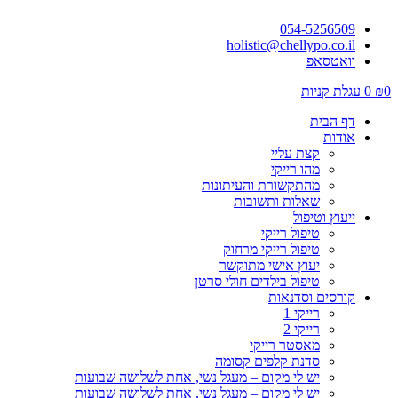
054-5256509
holistic@chellypo.co.il
וואטסאפ
0
₪
0
עגלת קניות
דף הבית
אודות
קצת עליי
מהו רייקי
מהתקשורת והעיתונות
שאלות ותשובות
ייעוץ וטיפול
טיפול רייקי
טיפול רייקי מרחוק
יעוץ אישי מתוקשר
טיפול בילדים חולי סרטן
קורסים וסדנאות
רייקי 1
רייקי 2
מאסטר רייקי
סדנת קלפים קסומה
יש לי מקום – מעגל נשי, אחת לשלושה שבועות
יש לי מקום – מעגל נשי, אחת לשלושה שבועות