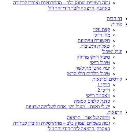
גבוה בשמיים ועמוק בלב – מהתרסקות ואובדן לבחירה
באהבה, הרצאה לזכר דודי זהר ז”ל
דף הבית
אודות
קצת עליי
מהו רייקי
תקשורת ועיתונות
שאלות ותשובות
יעוץ וטיפול
טיפול רייקי מרחוק
טיפול רייקי
יעוץ אישי מתוקשר
טיפול בילדים חולי סרטן
קורסים וסדנאות
רייקי 1
רייקי 2
מאסטר רייקי
סדנת קלפים קסומה
יש לי מקום – מעגל נשי, אחת לשלושה שבועות
הרצאות
מתנה של אור – הרצאה
גבוה בשמיים ועמוק בלב – מהתרסקות ואובדן לבחירה
באהבה, הרצאה לזכר דודי זהר ז”ל