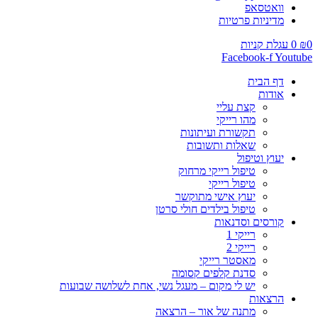
וואטסאפ
מדיניות פרטיות
0
₪
0
עגלת קניות
Facebook-f
Youtube
דף הבית
אודות
קצת עליי
מהו רייקי
תקשורת ועיתונות
שאלות ותשובות
יעוץ וטיפול
טיפול רייקי מרחוק
טיפול רייקי
יעוץ אישי מתוקשר
טיפול בילדים חולי סרטן
קורסים וסדנאות
רייקי 1
רייקי 2
מאסטר רייקי
סדנת קלפים קסומה
יש לי מקום – מעגל נשי, אחת לשלושה שבועות
הרצאות
מתנה של אור – הרצאה