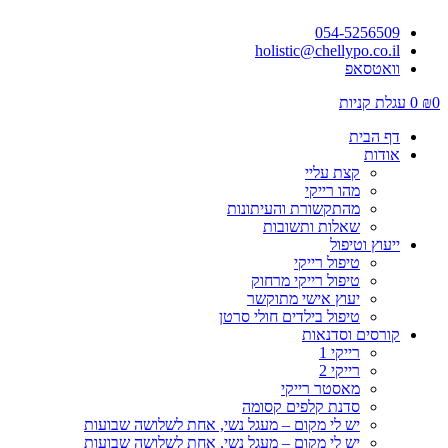
054-5256509
holistic@chellypo.co.il
וואטסאפ
0
₪
0
עגלת קניות
דף הבית
אודות
קצת עליי
מהו רייקי
מהתקשורת והעיתונות
שאלות ותשובות
ייעוץ וטיפול
טיפול רייקי
טיפול רייקי מרחוק
יעוץ אישי מתוקשר
טיפול בילדים חולי סרטן
קורסים וסדנאות
רייקי 1
רייקי 2
מאסטר רייקי
סדנת קלפים קסומה
יש לי מקום – מעגל נשי, אחת לשלושה שבועות
יש לי מקום – מעגל נשי, אחת לשלושה שבועות