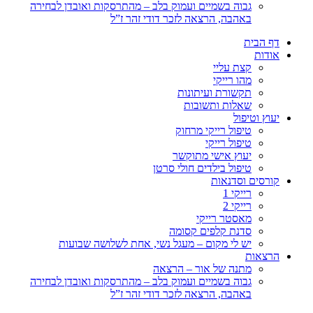
גבוה בשמיים ועמוק בלב – מהתרסקות ואובדן לבחירה
באהבה, הרצאה לזכר דודי זהר ז”ל
דף הבית
אודות
קצת עליי
מהו רייקי
תקשורת ועיתונות
שאלות ותשובות
יעוץ וטיפול
טיפול רייקי מרחוק
טיפול רייקי
יעוץ אישי מתוקשר
טיפול בילדים חולי סרטן
קורסים וסדנאות
רייקי 1
רייקי 2
מאסטר רייקי
סדנת קלפים קסומה
יש לי מקום – מעגל נשי, אחת לשלושה שבועות
הרצאות
מתנה של אור – הרצאה
גבוה בשמיים ועמוק בלב – מהתרסקות ואובדן לבחירה
באהבה, הרצאה לזכר דודי זהר ז”ל