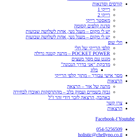
קורסים וסדנאות
רייקי 1
רייקי 2
מאסטר רייקי
סדנת קלפים קסומה
יש לי מקום – מעגל נשי, אחת לשלושה שבועות
יש לי מקום – מעגל נשי, אחת לשלושה שבועות
חלי שופ
קלפי הרייקי של חלי
POCKET POWER – מתנה קטנה גדולה
מגנט עם מסר מעצים
מדבקת “אני בדרך הנכונה”
בלוג
מסר אישי עבורך – מתוך קלפי הרייקי
הרצאות
מתנה של אור – הרצאה
גבוה בשמיים ועמוק בלב – מהתרסקות ואובדן לבחירה
באהבה, הרצאה לזכר דודי זהר ז”ל
צרו קשר
הרצאות
Facebook-f
Youtube
054-5256509
holistic@chellypo.co.il