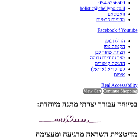
054-5256509
holistic@chellypo.co.il
וואטסאפ
מדיניות פרטיות
Facebook-f
Youtube
הגדלת גופן
הקטנת גופן
תצוגת שחור לבן
מצב ניגודיות גבוהה
הדגשת קישורים
גופן קריא (אריאל)
איפוס
Real Accessability
View Cart
Continue Shopping
במיוחד עבורך יצרתי מתנה מיוחדת:
מדיטציית השראה מרגיעה ומעצימה