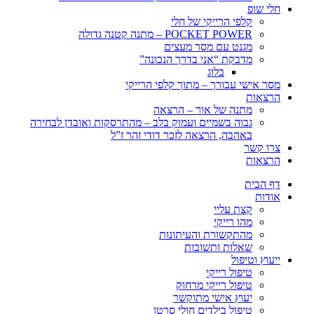
חלי שופ
קלפי הרייקי של חלי
POCKET POWER – מתנה קטנה גדולה
מגנט עם מסר מעצים
מדבקת “אני בדרך הנכונה”
בלוג
מסר אישי עבורך – מתוך קלפי הרייקי
הרצאות
מתנה של אור – הרצאה
גבוה בשמיים ועמוק בלב – מהתרסקות ואובדן לבחירה
באהבה, הרצאה לזכר דודי זהר ז”ל
צרו קשר
הרצאות
דף הבית
אודות
קצת עליי
מהו רייקי
מהתקשורת והעיתונות
שאלות ותשובות
ייעוץ וטיפול
טיפול רייקי
טיפול רייקי מרחוק
יעוץ אישי מתוקשר
טיפול בילדים חולי סרטן