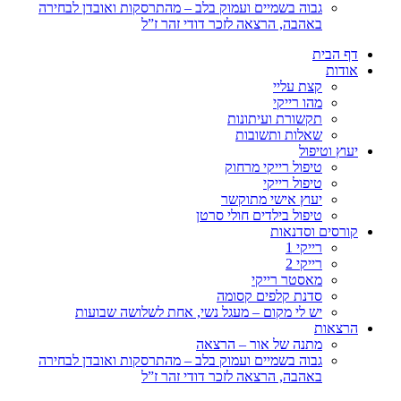
גבוה בשמיים ועמוק בלב – מהתרסקות ואובדן לבחירה
באהבה, הרצאה לזכר דודי זהר ז”ל
דף הבית
אודות
קצת עליי
מהו רייקי
תקשורת ועיתונות
שאלות ותשובות
יעוץ וטיפול
טיפול רייקי מרחוק
טיפול רייקי
יעוץ אישי מתוקשר
טיפול בילדים חולי סרטן
קורסים וסדנאות
רייקי 1
רייקי 2
מאסטר רייקי
סדנת קלפים קסומה
יש לי מקום – מעגל נשי, אחת לשלושה שבועות
הרצאות
מתנה של אור – הרצאה
גבוה בשמיים ועמוק בלב – מהתרסקות ואובדן לבחירה
באהבה, הרצאה לזכר דודי זהר ז”ל