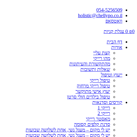
054-5256509
holistic@chellypo.co.il
וואטסאפ
0
₪
0
עגלת קניות
דף הבית
אודות
קצת עליי
מהו רייקי
מהתקשורת והעיתונות
שאלות ותשובות
ייעוץ וטיפול
טיפול רייקי
טיפול רייקי מרחוק
יעוץ אישי מתוקשר
טיפול בילדים חולי סרטן
קורסים וסדנאות
רייקי 1
רייקי 2
מאסטר רייקי
סדנת קלפים קסומה
יש לי מקום – מעגל נשי, אחת לשלושה שבועות
יש לי מקום – מעגל נשי, אחת לשלושה שבועות