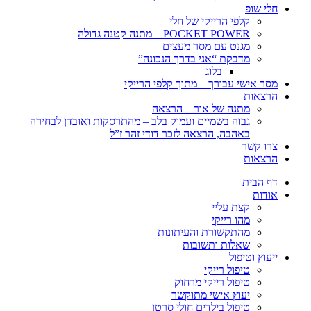
חלי שופ
קלפי הרייקי של חלי
POCKET POWER – מתנה קטנה גדולה
מגנט עם מסר מעצים
מדבקת “אני בדרך הנכונה”
בלוג
מסר אישי עבורך – מתוך קלפי הרייקי
הרצאות
מתנה של אור – הרצאה
גבוה בשמיים ועמוק בלב – מהתרסקות ואובדן לבחירה
באהבה, הרצאה לזכר דודי זהר ז”ל
צרו קשר
הרצאות
דף הבית
אודות
קצת עליי
מהו רייקי
מהתקשורת והעיתונות
שאלות ותשובות
ייעוץ וטיפול
טיפול רייקי
טיפול רייקי מרחוק
יעוץ אישי מתוקשר
טיפול בילדים חולי סרטן