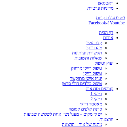
וואטסאפ
מדיניות פרטיות
0
₪
0
עגלת קניות
Facebook-f
Youtube
דף הבית
אודות
קצת עליי
מהו רייקי
תקשורת ועיתונות
שאלות ותשובות
יעוץ וטיפול
טיפול רייקי מרחוק
טיפול רייקי
יעוץ אישי מתוקשר
טיפול בילדים חולי סרטן
קורסים וסדנאות
רייקי 1
רייקי 2
מאסטר רייקי
סדנת קלפים קסומה
יש לי מקום – מעגל נשי, אחת לשלושה שבועות
הרצאות
מתנה של אור – הרצאה