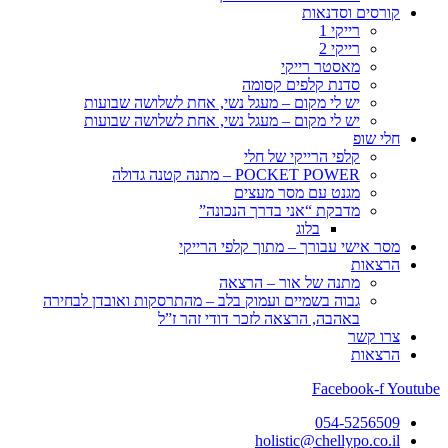
קורסים וסדנאות
רייקי 1
רייקי 2
מאסטר רייקי
סדנת קלפים קסומה
יש לי מקום – מעגל נשי, אחת לשלושה שבועות
יש לי מקום – מעגל נשי, אחת לשלושה שבועות
חלי שופ
קלפי הרייקי של חלי
POCKET POWER – מתנה קטנה גדולה
מגנט עם מסר מעצים
מדבקת “אני בדרך הנכונה”
בלוג
מסר אישי עבורך – מתוך קלפי הרייקי
הרצאות
מתנה של אור – הרצאה
גבוה בשמיים ועמוק בלב – מהתרסקות ואובדן לבחירה
באהבה, הרצאה לזכר דודי זהר ז”ל
צרו קשר
הרצאות
Facebook-f
Youtube
054-5256509
holistic@chellypo.co.il