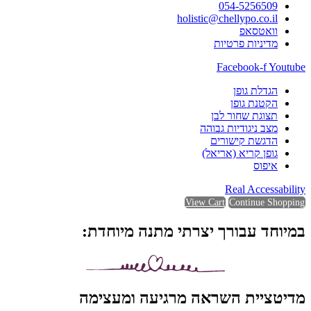
054-5256509
holistic@chellypo.co.il
וואטסאפ
מדיניות פרטיות
Facebook-f
Youtube
הגדלת גופן
הקטנת גופן
תצוגת שחור לבן
מצב ניגודיות גבוהה
הדגשת קישורים
גופן קריא (אריאל)
איפוס
Real Accessability
View Cart
Continue Shopping
במיוחד עבורך יצרתי מתנה מיוחדת:
מדיטציית השראה מרגיעה ומעצימה