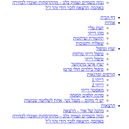
גבוה בשמיים ועמוק בלב – מהתרסקות ואובדן לבחירה
באהבה, הרצאה לזכר דודי זהר ז”ל
דף הבית
אודות
קצת עליי
מהו רייקי
תקשורת ועיתונות
שאלות ותשובות
יעוץ וטיפול
טיפול רייקי מרחוק
טיפול רייקי
יעוץ אישי מתוקשר
טיפול בילדים חולי סרטן
קורסים וסדנאות
רייקי 1
רייקי 2
מאסטר רייקי
סדנת קלפים קסומה
יש לי מקום – מעגל נשי, אחת לשלושה שבועות
הרצאות
מתנה של אור – הרצאה
גבוה בשמיים ועמוק בלב – מהתרסקות ואובדן לבחירה
באהבה, הרצאה לזכר דודי זהר ז”ל