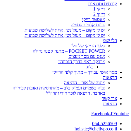
קורסים וסדנאות
רייקי 1
רייקי 2
מאסטר רייקי
סדנת קלפים קסומה
יש לי מקום – מעגל נשי, אחת לשלושה שבועות
יש לי מקום – מעגל נשי, אחת לשלושה שבועות
חלי שופ
קלפי הרייקי של חלי
POCKET POWER – מתנה קטנה גדולה
מגנט עם מסר מעצים
מדבקת “אני בדרך הנכונה”
בלוג
מסר אישי עבורך – מתוך קלפי הרייקי
הרצאות
מתנה של אור – הרצאה
גבוה בשמיים ועמוק בלב – מהתרסקות ואובדן לבחירה
באהבה, הרצאה לזכר דודי זהר ז”ל
צרו קשר
הרצאות
Facebook-f
Youtube
054-5256509
holistic@chellypo.co.il