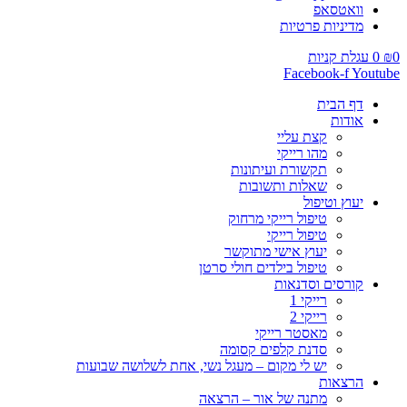
וואטסאפ
מדיניות פרטיות
0
₪
0
עגלת קניות
Facebook-f
Youtube
דף הבית
אודות
קצת עליי
מהו רייקי
תקשורת ועיתונות
שאלות ותשובות
יעוץ וטיפול
טיפול רייקי מרחוק
טיפול רייקי
יעוץ אישי מתוקשר
טיפול בילדים חולי סרטן
קורסים וסדנאות
רייקי 1
רייקי 2
מאסטר רייקי
סדנת קלפים קסומה
יש לי מקום – מעגל נשי, אחת לשלושה שבועות
הרצאות
מתנה של אור – הרצאה