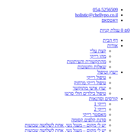
054-5256509
holistic@chellypo.co.il
וואטסאפ
0
₪
0
עגלת קניות
דף הבית
אודות
קצת עליי
מהו רייקי
מהתקשורת והעיתונות
שאלות ותשובות
ייעוץ וטיפול
טיפול רייקי
טיפול רייקי מרחוק
יעוץ אישי מתוקשר
טיפול בילדים חולי סרטן
קורסים וסדנאות
רייקי 1
רייקי 2
מאסטר רייקי
סדנת קלפים קסומה
יש לי מקום – מעגל נשי, אחת לשלושה שבועות
יש לי מקום – מעגל נשי, אחת לשלושה שבועות