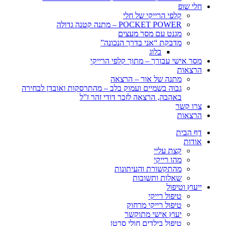
חלי שופ
קלפי הרייקי של חלי
POCKET POWER – מתנה קטנה גדולה
מגנט עם מסר מעצים
מדבקת “אני בדרך הנכונה”
בלוג
מסר אישי עבורך – מתוך קלפי הרייקי
הרצאות
מתנה של אור – הרצאה
גבוה בשמיים ועמוק בלב – מהתרסקות ואובדן לבחירה
באהבה, הרצאה לזכר דודי זהר ז”ל
צרו קשר
הרצאות
דף הבית
אודות
קצת עליי
מהו רייקי
מהתקשורת והעיתונות
שאלות ותשובות
ייעוץ וטיפול
טיפול רייקי
טיפול רייקי מרחוק
יעוץ אישי מתוקשר
טיפול בילדים חולי סרטן