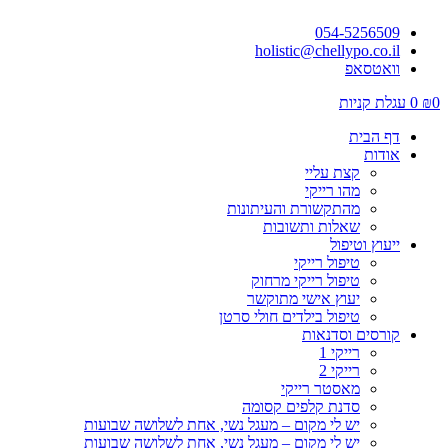
054-5256509
holistic@chellypo.co.il
וואטסאפ
0
₪
0
עגלת קניות
דף הבית
אודות
קצת עליי
מהו רייקי
מהתקשורת והעיתונות
שאלות ותשובות
ייעוץ וטיפול
טיפול רייקי
טיפול רייקי מרחוק
יעוץ אישי מתוקשר
טיפול בילדים חולי סרטן
קורסים וסדנאות
רייקי 1
רייקי 2
מאסטר רייקי
סדנת קלפים קסומה
יש לי מקום – מעגל נשי, אחת לשלושה שבועות
יש לי מקום – מעגל נשי, אחת לשלושה שבועות