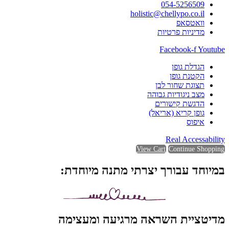
054-5256509
holistic@chellypo.co.il
וואטסאפ
מדיניות פרטיות
Facebook-f
Youtube
הגדלת גופן
הקטנת גופן
תצוגת שחור לבן
מצב ניגודיות גבוהה
הדגשת קישורים
גופן קריא (אריאל)
איפוס
Real Accessability
View Cart
Continue Shopping
במיוחד עבורך יצרתי מתנה מיוחדת:
מדיטציית השראה מרגיעה ומעצימה