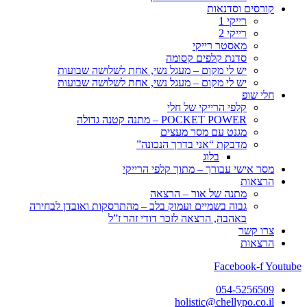
קורסים וסדנאות
רייקי 1
רייקי 2
מאסטר רייקי
סדנת קלפים קסומה
יש לי מקום – מעגל נשי, אחת לשלושה שבועות
יש לי מקום – מעגל נשי, אחת לשלושה שבועות
חלי שופ
קלפי הרייקי של חלי
POCKET POWER – מתנה קטנה גדולה
מגנט עם מסר מעצים
מדבקת “אני בדרך הנכונה”
בלוג
מסר אישי עבורך – מתוך קלפי הרייקי
הרצאות
מתנה של אור – הרצאה
גבוה בשמיים ועמוק בלב – מהתרסקות ואובדן לבחירה
באהבה, הרצאה לזכר דודי זהר ז”ל
צרו קשר
הרצאות
Facebook-f
Youtube
054-5256509
holistic@chellypo.co.il