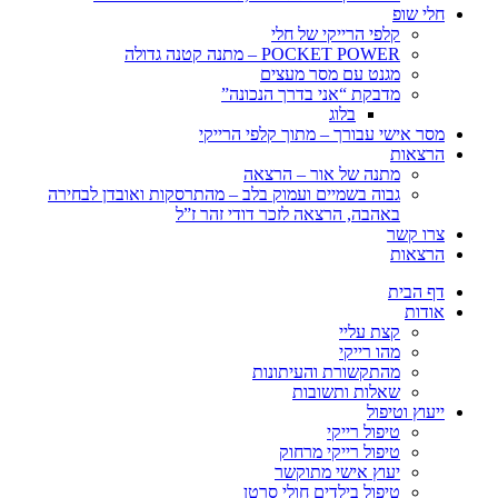
חלי שופ
קלפי הרייקי של חלי
POCKET POWER – מתנה קטנה גדולה
מגנט עם מסר מעצים
מדבקת “אני בדרך הנכונה”
בלוג
מסר אישי עבורך – מתוך קלפי הרייקי
הרצאות
מתנה של אור – הרצאה
גבוה בשמיים ועמוק בלב – מהתרסקות ואובדן לבחירה
באהבה, הרצאה לזכר דודי זהר ז”ל
צרו קשר
הרצאות
דף הבית
אודות
קצת עליי
מהו רייקי
מהתקשורת והעיתונות
שאלות ותשובות
ייעוץ וטיפול
טיפול רייקי
טיפול רייקי מרחוק
יעוץ אישי מתוקשר
טיפול בילדים חולי סרטן