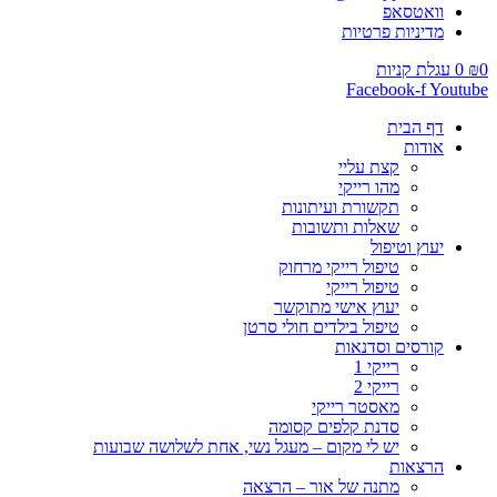
וואטסאפ
מדיניות פרטיות
0
₪
0
עגלת קניות
Facebook-f
Youtube
דף הבית
אודות
קצת עליי
מהו רייקי
תקשורת ועיתונות
שאלות ותשובות
יעוץ וטיפול
טיפול רייקי מרחוק
טיפול רייקי
יעוץ אישי מתוקשר
טיפול בילדים חולי סרטן
קורסים וסדנאות
רייקי 1
רייקי 2
מאסטר רייקי
סדנת קלפים קסומה
יש לי מקום – מעגל נשי, אחת לשלושה שבועות
הרצאות
מתנה של אור – הרצאה