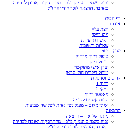
גבוה בשמיים ועמוק בלב – מהתרסקות ואובדן לבחירה
באהבה, הרצאה לזכר דודי זהר ז”ל
דף הבית
אודות
קצת עליי
מהו רייקי
תקשורת ועיתונות
שאלות ותשובות
יעוץ וטיפול
טיפול רייקי מרחוק
טיפול רייקי
יעוץ אישי מתוקשר
טיפול בילדים חולי סרטן
קורסים וסדנאות
רייקי 1
רייקי 2
מאסטר רייקי
סדנת קלפים קסומה
יש לי מקום – מעגל נשי, אחת לשלושה שבועות
הרצאות
מתנה של אור – הרצאה
גבוה בשמיים ועמוק בלב – מהתרסקות ואובדן לבחירה
באהבה, הרצאה לזכר דודי זהר ז”ל