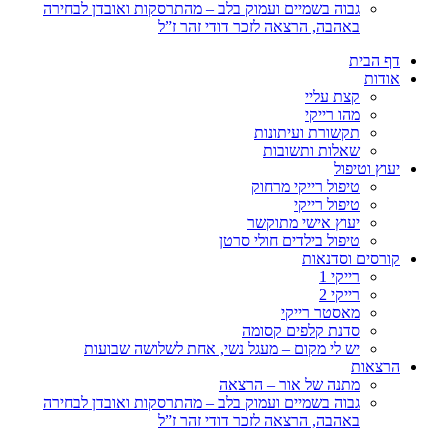
גבוה בשמיים ועמוק בלב – מהתרסקות ואובדן לבחירה
באהבה, הרצאה לזכר דודי זהר ז”ל
דף הבית
אודות
קצת עליי
מהו רייקי
תקשורת ועיתונות
שאלות ותשובות
יעוץ וטיפול
טיפול רייקי מרחוק
טיפול רייקי
יעוץ אישי מתוקשר
טיפול בילדים חולי סרטן
קורסים וסדנאות
רייקי 1
רייקי 2
מאסטר רייקי
סדנת קלפים קסומה
יש לי מקום – מעגל נשי, אחת לשלושה שבועות
הרצאות
מתנה של אור – הרצאה
גבוה בשמיים ועמוק בלב – מהתרסקות ואובדן לבחירה
באהבה, הרצאה לזכר דודי זהר ז”ל