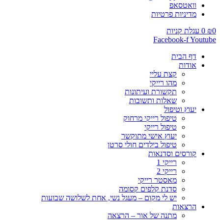
וואטסאפ
מדיניות פרטיות
0
₪
0
עגלת קניות
Facebook-f
Youtube
דף הבית
אודות
קצת עליי
מהו רייקי
תקשורת ועיתונות
שאלות ותשובות
יעוץ וטיפול
טיפול רייקי מרחוק
טיפול רייקי
יעוץ אישי מתוקשר
טיפול בילדים חולי סרטן
קורסים וסדנאות
רייקי 1
רייקי 2
מאסטר רייקי
סדנת קלפים קסומה
יש לי מקום – מעגל נשי, אחת לשלושה שבועות
הרצאות
מתנה של אור – הרצאה