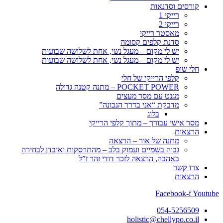
קורסים וסדנאות
רייקי 1
רייקי 2
מאסטר רייקי
סדנת קלפים קסומה
יש לי מקום – מעגל נשי, אחת לשלושה שבועות
יש לי מקום – מעגל נשי, אחת לשלושה שבועות
חלי שופ
קלפי הרייקי של חלי
POCKET POWER – מתנה קטנה גדולה
מגנט עם מסר מעצים
מדבקת “אני בדרך הנכונה”
בלוג
מסר אישי עבורך – מתוך קלפי הרייקי
הרצאות
מתנה של אור – הרצאה
גבוה בשמיים ועמוק בלב – מהתרסקות ואובדן לבחירה
באהבה, הרצאה לזכר דודי זהר ז”ל
צרו קשר
הרצאות
Facebook-f
Youtube
054-5256509
holistic@chellypo.co.il