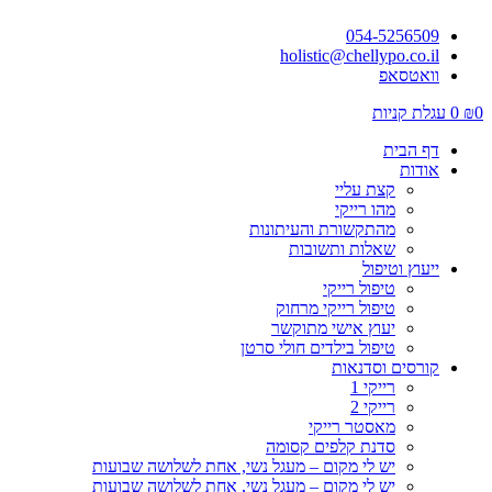
054-5256509
holistic@chellypo.co.il
וואטסאפ
0
₪
0
עגלת קניות
דף הבית
אודות
קצת עליי
מהו רייקי
מהתקשורת והעיתונות
שאלות ותשובות
ייעוץ וטיפול
טיפול רייקי
טיפול רייקי מרחוק
יעוץ אישי מתוקשר
טיפול בילדים חולי סרטן
קורסים וסדנאות
רייקי 1
רייקי 2
מאסטר רייקי
סדנת קלפים קסומה
יש לי מקום – מעגל נשי, אחת לשלושה שבועות
יש לי מקום – מעגל נשי, אחת לשלושה שבועות