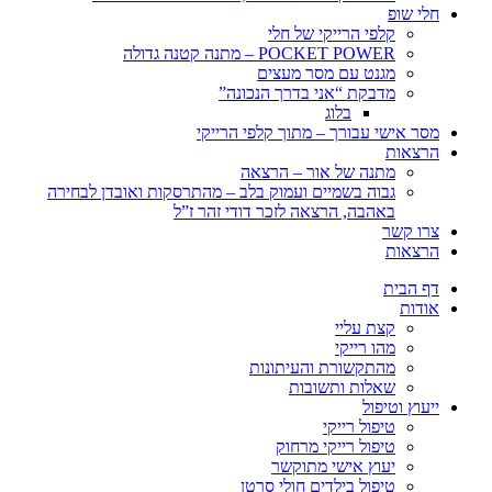
חלי שופ
קלפי הרייקי של חלי
POCKET POWER – מתנה קטנה גדולה
מגנט עם מסר מעצים
מדבקת “אני בדרך הנכונה”
בלוג
מסר אישי עבורך – מתוך קלפי הרייקי
הרצאות
מתנה של אור – הרצאה
גבוה בשמיים ועמוק בלב – מהתרסקות ואובדן לבחירה
באהבה, הרצאה לזכר דודי זהר ז”ל
צרו קשר
הרצאות
דף הבית
אודות
קצת עליי
מהו רייקי
מהתקשורת והעיתונות
שאלות ותשובות
ייעוץ וטיפול
טיפול רייקי
טיפול רייקי מרחוק
יעוץ אישי מתוקשר
טיפול בילדים חולי סרטן