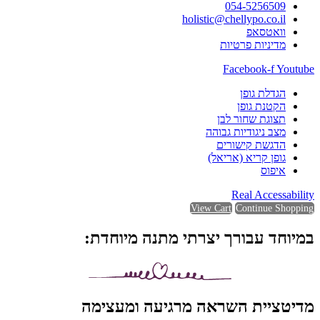
054-5256509
holistic@chellypo.co.il
וואטסאפ
מדיניות פרטיות
Facebook-f
Youtube
הגדלת גופן
הקטנת גופן
תצוגת שחור לבן
מצב ניגודיות גבוהה
הדגשת קישורים
גופן קריא (אריאל)
איפוס
Real Accessability
View Cart
Continue Shopping
במיוחד עבורך יצרתי מתנה מיוחדת:
מדיטציית השראה מרגיעה ומעצימה