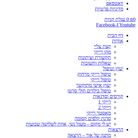
וואטסאפ
מדיניות פרטיות
0
₪
0
עגלת קניות
Facebook-f
Youtube
דף הבית
אודות
קצת עליי
מהו רייקי
תקשורת ועיתונות
שאלות ותשובות
יעוץ וטיפול
טיפול רייקי מרחוק
טיפול רייקי
יעוץ אישי מתוקשר
טיפול בילדים חולי סרטן
קורסים וסדנאות
רייקי 1
רייקי 2
מאסטר רייקי
סדנת קלפים קסומה
יש לי מקום – מעגל נשי, אחת לשלושה שבועות
הרצאות
מתנה של אור – הרצאה