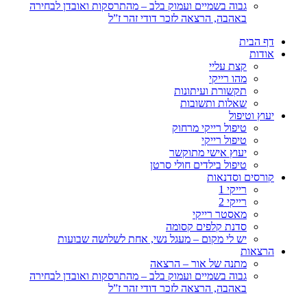
גבוה בשמיים ועמוק בלב – מהתרסקות ואובדן לבחירה
באהבה, הרצאה לזכר דודי זהר ז”ל
דף הבית
אודות
קצת עליי
מהו רייקי
תקשורת ועיתונות
שאלות ותשובות
יעוץ וטיפול
טיפול רייקי מרחוק
טיפול רייקי
יעוץ אישי מתוקשר
טיפול בילדים חולי סרטן
קורסים וסדנאות
רייקי 1
רייקי 2
מאסטר רייקי
סדנת קלפים קסומה
יש לי מקום – מעגל נשי, אחת לשלושה שבועות
הרצאות
מתנה של אור – הרצאה
גבוה בשמיים ועמוק בלב – מהתרסקות ואובדן לבחירה
באהבה, הרצאה לזכר דודי זהר ז”ל