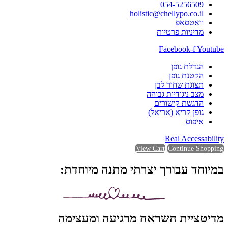
054-5256509
holistic@chellypo.co.il
וואטסאפ
מדיניות פרטיות
Facebook-f
Youtube
הגדלת גופן
הקטנת גופן
תצוגת שחור לבן
מצב ניגודיות גבוהה
הדגשת קישורים
גופן קריא (אריאל)
איפוס
Real Accessability
View Cart
Continue Shopping
במיוחד עבורך יצרתי מתנה מיוחדת:
מדיטציית השראה מרגיעה ומעצימה