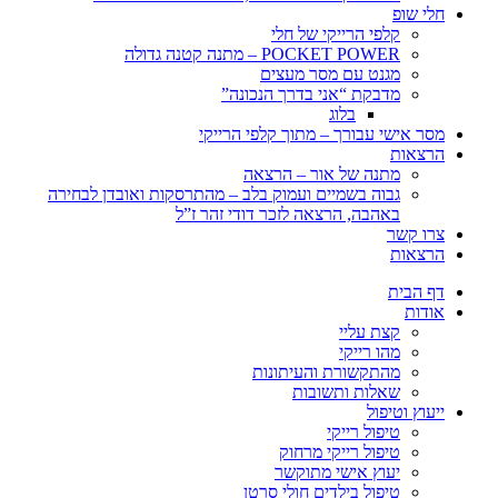
חלי שופ
קלפי הרייקי של חלי
POCKET POWER – מתנה קטנה גדולה
מגנט עם מסר מעצים
מדבקת “אני בדרך הנכונה”
בלוג
מסר אישי עבורך – מתוך קלפי הרייקי
הרצאות
מתנה של אור – הרצאה
גבוה בשמיים ועמוק בלב – מהתרסקות ואובדן לבחירה
באהבה, הרצאה לזכר דודי זהר ז”ל
צרו קשר
הרצאות
דף הבית
אודות
קצת עליי
מהו רייקי
מהתקשורת והעיתונות
שאלות ותשובות
ייעוץ וטיפול
טיפול רייקי
טיפול רייקי מרחוק
יעוץ אישי מתוקשר
טיפול בילדים חולי סרטן