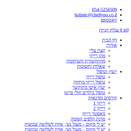
054-5256509
holistic@chellypo.co.il
וואטסאפ
0
₪
0
עגלת קניות
דף הבית
אודות
קצת עליי
מהו רייקי
מהתקשורת והעיתונות
שאלות ותשובות
ייעוץ וטיפול
טיפול רייקי
טיפול רייקי מרחוק
יעוץ אישי מתוקשר
טיפול בילדים חולי סרטן
קורסים וסדנאות
רייקי 1
רייקי 2
מאסטר רייקי
סדנת קלפים קסומה
יש לי מקום – מעגל נשי, אחת לשלושה שבועות
יש לי מקום – מעגל נשי, אחת לשלושה שבועות