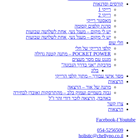
קורסים וסדנאות
רייקי 1
רייקי 2
מאסטר רייקי
סדנת קלפים קסומה
יש לי מקום – מעגל נשי, אחת לשלושה שבועות
יש לי מקום – מעגל נשי, אחת לשלושה שבועות
חלי שופ
קלפי הרייקי של חלי
POCKET POWER – מתנה קטנה גדולה
מגנט עם מסר מעצים
מדבקת “אני בדרך הנכונה”
בלוג
מסר אישי עבורך – מתוך קלפי הרייקי
הרצאות
מתנה של אור – הרצאה
גבוה בשמיים ועמוק בלב – מהתרסקות ואובדן לבחירה
באהבה, הרצאה לזכר דודי זהר ז”ל
צרו קשר
הרצאות
Facebook-f
Youtube
054-5256509
holistic@chellypo.co.il