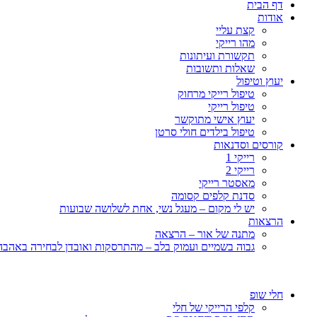
דף הבית
אודות
קצת עליי
מהו רייקי
תקשורת ועיתונות
שאלות ותשובות
יעוץ וטיפול
טיפול רייקי מרחוק
טיפול רייקי
יעוץ אישי מתוקשר
טיפול בילדים חולי סרטן
קורסים וסדנאות
רייקי 1
רייקי 2
מאסטר רייקי
סדנת קלפים קסומה
יש לי מקום – מעגל נשי, אחת לשלושה שבועות
הרצאות
מתנה של אור – הרצאה
גבוה בשמיים ועמוק בלב – מהתרסקות ואובדן לבחירה באהבה, 
חלי שופ
קלפי הרייקי של חלי