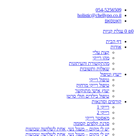
054-5256509
holistic@chellypo.co.il
וואטסאפ
0
₪
0
עגלת קניות
דף הבית
אודות
קצת עליי
מהו רייקי
מהתקשורת והעיתונות
שאלות ותשובות
ייעוץ וטיפול
טיפול רייקי
טיפול רייקי מרחוק
יעוץ אישי מתוקשר
טיפול בילדים חולי סרטן
קורסים וסדנאות
רייקי 1
רייקי 2
מאסטר רייקי
סדנת קלפים קסומה
יש לי מקום – מעגל נשי, אחת לשלושה שבועות
יש לי מקום – מעגל נשי, אחת לשלושה שבועות