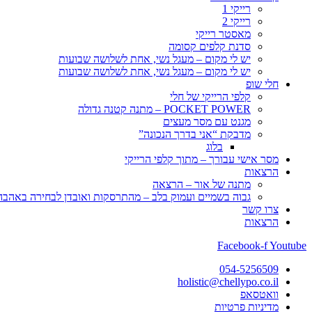
רייקי 1
רייקי 2
מאסטר רייקי
סדנת קלפים קסומה
יש לי מקום – מעגל נשי, אחת לשלושה שבועות
יש לי מקום – מעגל נשי, אחת לשלושה שבועות
חלי שופ
קלפי הרייקי של חלי
POCKET POWER – מתנה קטנה גדולה
מגנט עם מסר מעצים
מדבקת “אני בדרך הנכונה”
בלוג
מסר אישי עבורך – מתוך קלפי הרייקי
הרצאות
מתנה של אור – הרצאה
גבוה בשמיים ועמוק בלב – מהתרסקות ואובדן לבחירה באהבה, 
צרו קשר
הרצאות
Facebook-f
Youtube
054-5256509
holistic@chellypo.co.il
וואטסאפ
מדיניות פרטיות