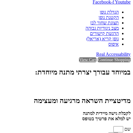
Facebook-f
Youtube
הגדלת גופן
הקטנת גופן
תצוגת שחור לבן
מצב ניגודיות גבוהה
הדגשת קישורים
גופן קריא (אריאל)
איפוס
Real Accessability
View Cart
Continue Shopping
במיוחד עבורך יצרתי מתנה מיוחדת:
מדיטציית השראה מרגיעה ומעצימה
לקבלת גישה מיידית למתנה
יש למלא את פרטיך בטופס
שם