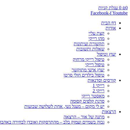
0
₪
0
עגלת קניות
Facebook-f
Youtube
דף הבית
אודות
קצת עליי
מהו רייקי
תקשורת ועיתונות
שאלות ותשובות
יעוץ וטיפול
טיפול רייקי מרחוק
טיפול רייקי
יעוץ אישי מתוקשר
טיפול בילדים חולי סרטן
קורסים וסדנאות
רייקי 1
רייקי 2
מאסטר רייקי
סדנת קלפים קסומה
יש לי מקום – מעגל נשי, אחת לשלושה שבועות
הרצאות
מתנה של אור – הרצאה
גבוה בשמיים ועמוק בלב – מהתרסקות ואובדן לבחירה באהבה, 