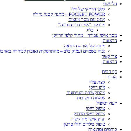
חלי שופ
קלפי הרייקי של חלי
POCKET POWER – מתנה קטנה גדולה
מגנט עם מסר מעצים
מדבקת “אני בדרך הנכונה”
בלוג
מסר אישי עבורך – מתוך קלפי הרייקי
הרצאות
מתנה של אור – הרצאה
גבוה בשמיים ועמוק בלב – מהתרסקות ואובדן לבחירה באהבה, 
צרו קשר
הרצאות
דף הבית
אודות
קצת עליי
מהו רייקי
מהתקשורת והעיתונות
שאלות ותשובות
ייעוץ וטיפול
טיפול רייקי
טיפול רייקי מרחוק
יעוץ אישי מתוקשר
טיפול בילדים חולי סרטן
קורסים וסדנאות