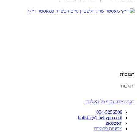
תגובות
תגובות
רוצה מידע נוסף על הקלפים
054-5256509
holistic@chellypo.co.il
וואטסאפ
מדיניות פרטיות