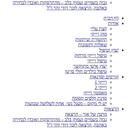
גבוה בשמיים ועמוק בלב – מהתרסקות ואובדן לבחירה
באהבה, הרצאה לזכר דודי זהר ז”ל
דף הבית
אודות
קצת עליי
מהו רייקי
תקשורת ועיתונות
שאלות ותשובות
יעוץ וטיפול
טיפול רייקי מרחוק
טיפול רייקי
יעוץ אישי מתוקשר
טיפול בילדים חולי סרטן
קורסים וסדנאות
רייקי 1
רייקי 2
מאסטר רייקי
סדנת קלפים קסומה
יש לי מקום – מעגל נשי, אחת לשלושה שבועות
הרצאות
מתנה של אור – הרצאה
גבוה בשמיים ועמוק בלב – מהתרסקות ואובדן לבחירה
באהבה, הרצאה לזכר דודי זהר ז”ל