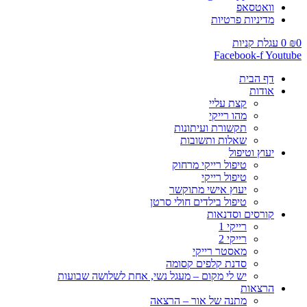
וואטסאפ
מדיניות פרטיות
0
₪
0
עגלת קניות
Facebook-f
Youtube
דף הבית
אודות
קצת עליי
מהו רייקי
תקשורת ועיתונות
שאלות ותשובות
יעוץ וטיפול
טיפול רייקי מרחוק
טיפול רייקי
יעוץ אישי מתוקשר
טיפול בילדים חולי סרטן
קורסים וסדנאות
רייקי 1
רייקי 2
מאסטר רייקי
סדנת קלפים קסומה
יש לי מקום – מעגל נשי, אחת לשלושה שבועות
הרצאות
מתנה של אור – הרצאה