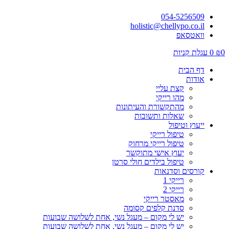
054-5256509
holistic@chellypo.co.il
וואטסאפ
0
₪
0
עגלת קניות
דף הבית
אודות
קצת עליי
מהו רייקי
מהתקשורת והעיתונות
שאלות ותשובות
ייעוץ וטיפול
טיפול רייקי
טיפול רייקי מרחוק
יעוץ אישי מתוקשר
טיפול בילדים חולי סרטן
קורסים וסדנאות
רייקי 1
רייקי 2
מאסטר רייקי
סדנת קלפים קסומה
יש לי מקום – מעגל נשי, אחת לשלושה שבועות
יש לי מקום – מעגל נשי, אחת לשלושה שבועות