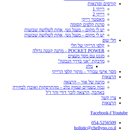
קורסים וסדנאות
רייקי 1
רייקי 2
מאסטר רייקי
סדנת קלפים קסומה
יש לי מקום – מעגל נשי, אחת לשלושה שבועות
יש לי מקום – מעגל נשי, אחת לשלושה שבועות
חלי שופ
קלפי הרייקי של חלי
POCKET POWER – מתנה קטנה גדולה
מגנט עם מסר מעצים
מדבקת “אני בדרך הנכונה”
בלוג
מסר אישי עבורך – מתוך קלפי הרייקי
הרצאות
מתנה של אור – הרצאה
גבוה בשמיים ועמוק בלב – מהתרסקות ואובדן לבחירה
באהבה, הרצאה לזכר דודי זהר ז”ל
צרו קשר
הרצאות
Facebook-f
Youtube
054-5256509
holistic@chellypo.co.il