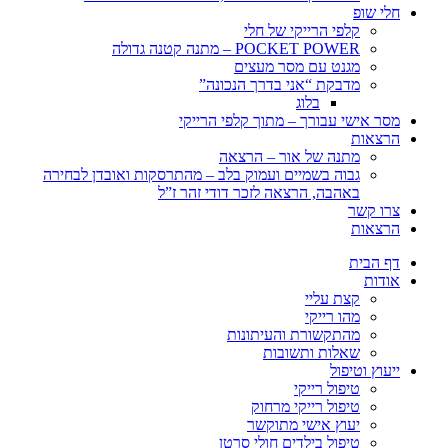
חלי שופ
קלפי הרייקי של חלי
POCKET POWER – מתנה קטנה גדולה
מגנט עם מסר מעצים
מדבקת “אני בדרך הנכונה”
בלוג
מסר אישי עבורך – מתוך קלפי הרייקי
הרצאות
מתנה של אור – הרצאה
גבוה בשמיים ועמוק בלב – מהתרסקות ואובדן לבחירה
באהבה, הרצאה לזכר דודי זהר ז”ל
צרו קשר
הרצאות
דף הבית
אודות
קצת עליי
מהו רייקי
מהתקשורת והעיתונות
שאלות ותשובות
ייעוץ וטיפול
טיפול רייקי
טיפול רייקי מרחוק
יעוץ אישי מתוקשר
טיפול בילדים חולי סרטן