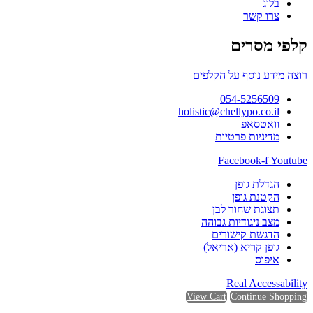
בלוג
צרו קשר
קלפי מסרים
רוצה מידע נוסף על הקלפים
054-5256509
holistic@chellypo.co.il
וואטסאפ
מדיניות פרטיות
Facebook-f
Youtube
הגדלת גופן
הקטנת גופן
תצוגת שחור לבן
מצב ניגודיות גבוהה
הדגשת קישורים
גופן קריא (אריאל)
איפוס
Real Accessability
View Cart
Continue Shopping