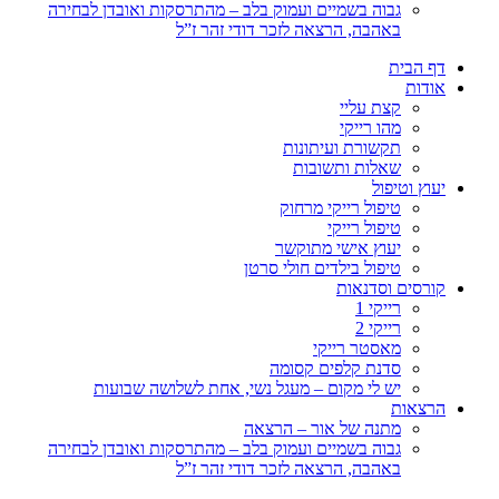
גבוה בשמיים ועמוק בלב – מהתרסקות ואובדן לבחירה
באהבה, הרצאה לזכר דודי זהר ז”ל
דף הבית
אודות
קצת עליי
מהו רייקי
תקשורת ועיתונות
שאלות ותשובות
יעוץ וטיפול
טיפול רייקי מרחוק
טיפול רייקי
יעוץ אישי מתוקשר
טיפול בילדים חולי סרטן
קורסים וסדנאות
רייקי 1
רייקי 2
מאסטר רייקי
סדנת קלפים קסומה
יש לי מקום – מעגל נשי, אחת לשלושה שבועות
הרצאות
מתנה של אור – הרצאה
גבוה בשמיים ועמוק בלב – מהתרסקות ואובדן לבחירה
באהבה, הרצאה לזכר דודי זהר ז”ל