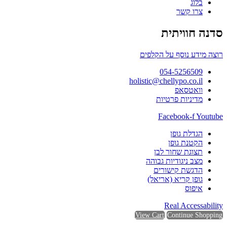
בלוג
צרו קשר
סדנה חוויתית
רוצה מידע נוסף על הקלפים
054-5256509
holistic@chellypo.co.il
וואטסאפ
מדיניות פרטיות
Facebook-f
Youtube
הגדלת גופן
הקטנת גופן
תצוגת שחור לבן
מצב ניגודיות גבוהה
הדגשת קישורים
גופן קריא (אריאל)
איפוס
Real Accessability
View Cart
Continue Shopping