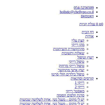
054-5256509
holistic@chellypo.co.il
וואטסאפ
0
₪
0
עגלת קניות
דף הבית
אודות
קצת עליי
מהו רייקי
מהתקשורת והעיתונות
שאלות ותשובות
ייעוץ וטיפול
טיפול רייקי
טיפול רייקי מרחוק
יעוץ אישי מתוקשר
טיפול בילדים חולי סרטן
קורסים וסדנאות
רייקי 1
רייקי 2
מאסטר רייקי
סדנת קלפים קסומה
יש לי מקום – מעגל נשי, אחת לשלושה שבועות
יש לי מקום – מעגל נשי, אחת לשלושה שבועות