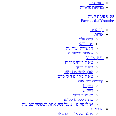
וואטסאפ
מדיניות פרטיות
0
₪
0
עגלת קניות
Facebook-f
Youtube
דף הבית
אודות
קצת עליי
מהו רייקי
תקשורת ועיתונות
שאלות ותשובות
יעוץ וטיפול
טיפול רייקי מרחוק
טיפול רייקי
יעוץ אישי מתוקשר
טיפול בילדים חולי סרטן
קורסים וסדנאות
רייקי 1
רייקי 2
מאסטר רייקי
סדנת קלפים קסומה
יש לי מקום – מעגל נשי, אחת לשלושה שבועות
הרצאות
מתנה של אור – הרצאה