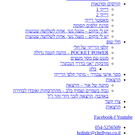
קורסים וסדנאות
רייקי 1
רייקי 2
מאסטר רייקי
סדנת קלפים קסומה
יש לי מקום – מעגל נשי, אחת לשלושה שבועות
יש לי מקום – מעגל נשי, אחת לשלושה שבועות
חלי שופ
קלפי הרייקי של חלי
POCKET POWER – מתנה קטנה גדולה
מגנט עם מסר מעצים
מדבקת “אני בדרך הנכונה”
בלוג
מסר אישי עבורך – מתוך קלפי הרייקי
הרצאות
מתנה של אור – הרצאה
גבוה בשמיים ועמוק בלב – מהתרסקות ואובדן לבחירה
באהבה, הרצאה לזכר דודי זהר ז”ל
צרו קשר
הרצאות
Facebook-f
Youtube
054-5256509
holistic@chellypo.co.il