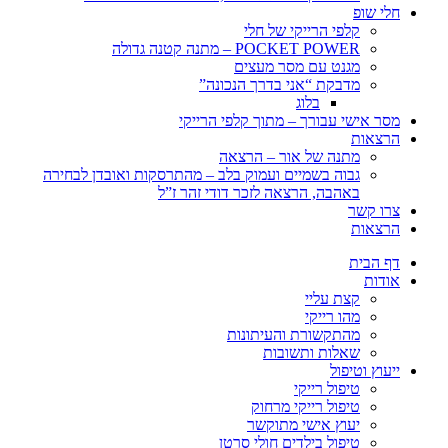
חלי שופ
קלפי הרייקי של חלי
POCKET POWER – מתנה קטנה גדולה
מגנט עם מסר מעצים
מדבקת “אני בדרך הנכונה”
בלוג
מסר אישי עבורך – מתוך קלפי הרייקי
הרצאות
מתנה של אור – הרצאה
גבוה בשמיים ועמוק בלב – מהתרסקות ואובדן לבחירה
באהבה, הרצאה לזכר דודי זהר ז”ל
צרו קשר
הרצאות
דף הבית
אודות
קצת עליי
מהו רייקי
מהתקשורת והעיתונות
שאלות ותשובות
ייעוץ וטיפול
טיפול רייקי
טיפול רייקי מרחוק
יעוץ אישי מתוקשר
טיפול בילדים חולי סרטן