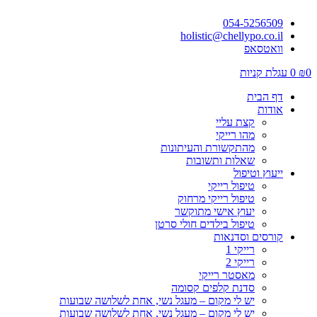
054-5256509
holistic@chellypo.co.il
וואטסאפ
0
₪
0
עגלת קניות
דף הבית
אודות
קצת עליי
מהו רייקי
מהתקשורת והעיתונות
שאלות ותשובות
ייעוץ וטיפול
טיפול רייקי
טיפול רייקי מרחוק
יעוץ אישי מתוקשר
טיפול בילדים חולי סרטן
קורסים וסדנאות
רייקי 1
רייקי 2
מאסטר רייקי
סדנת קלפים קסומה
יש לי מקום – מעגל נשי, אחת לשלושה שבועות
יש לי מקום – מעגל נשי, אחת לשלושה שבועות