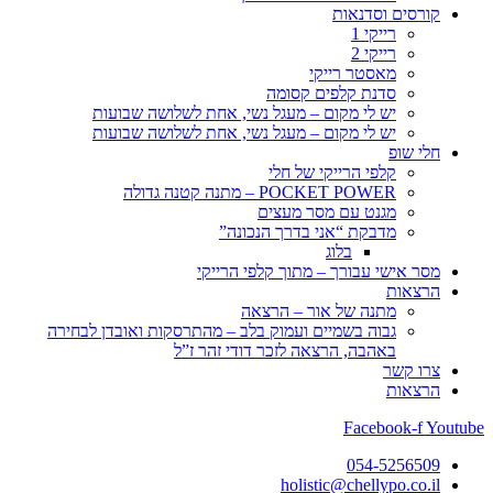
קורסים וסדנאות
רייקי 1
רייקי 2
מאסטר רייקי
סדנת קלפים קסומה
יש לי מקום – מעגל נשי, אחת לשלושה שבועות
יש לי מקום – מעגל נשי, אחת לשלושה שבועות
חלי שופ
קלפי הרייקי של חלי
POCKET POWER – מתנה קטנה גדולה
מגנט עם מסר מעצים
מדבקת “אני בדרך הנכונה”
בלוג
מסר אישי עבורך – מתוך קלפי הרייקי
הרצאות
מתנה של אור – הרצאה
גבוה בשמיים ועמוק בלב – מהתרסקות ואובדן לבחירה
באהבה, הרצאה לזכר דודי זהר ז”ל
צרו קשר
הרצאות
Facebook-f
Youtube
054-5256509
holistic@chellypo.co.il