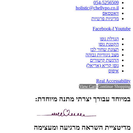
054-5256509
holistic@chellypo.co.il
וואטסאפ
מדיניות פרטיות
Facebook-f
Youtube
הגדלת גופן
הקטנת גופן
תצוגת שחור לבן
מצב ניגודיות גבוהה
הדגשת קישורים
גופן קריא (אריאל)
איפוס
Real Accessability
View Cart
Continue Shopping
במיוחד עבורך יצרתי מתנה מיוחדת:
מדיטציית השראה מרגיעה ומעצימה