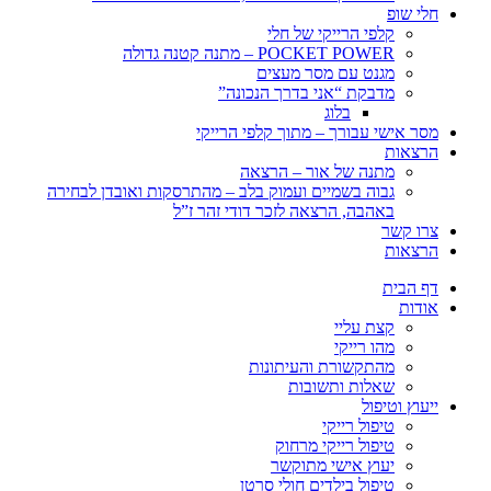
חלי שופ
קלפי הרייקי של חלי
POCKET POWER – מתנה קטנה גדולה
מגנט עם מסר מעצים
מדבקת “אני בדרך הנכונה”
בלוג
מסר אישי עבורך – מתוך קלפי הרייקי
הרצאות
מתנה של אור – הרצאה
גבוה בשמיים ועמוק בלב – מהתרסקות ואובדן לבחירה
באהבה, הרצאה לזכר דודי זהר ז”ל
צרו קשר
הרצאות
דף הבית
אודות
קצת עליי
מהו רייקי
מהתקשורת והעיתונות
שאלות ותשובות
ייעוץ וטיפול
טיפול רייקי
טיפול רייקי מרחוק
יעוץ אישי מתוקשר
טיפול בילדים חולי סרטן