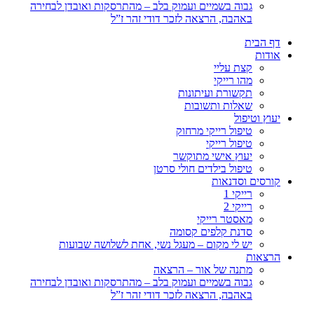
גבוה בשמיים ועמוק בלב – מהתרסקות ואובדן לבחירה
באהבה, הרצאה לזכר דודי זהר ז”ל
דף הבית
אודות
קצת עליי
מהו רייקי
תקשורת ועיתונות
שאלות ותשובות
יעוץ וטיפול
טיפול רייקי מרחוק
טיפול רייקי
יעוץ אישי מתוקשר
טיפול בילדים חולי סרטן
קורסים וסדנאות
רייקי 1
רייקי 2
מאסטר רייקי
סדנת קלפים קסומה
יש לי מקום – מעגל נשי, אחת לשלושה שבועות
הרצאות
מתנה של אור – הרצאה
גבוה בשמיים ועמוק בלב – מהתרסקות ואובדן לבחירה
באהבה, הרצאה לזכר דודי זהר ז”ל