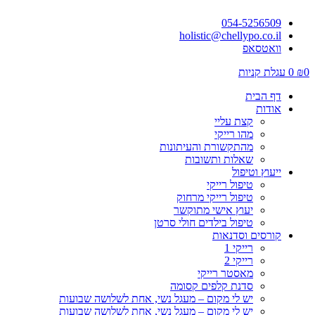
054-5256509
holistic@chellypo.co.il
וואטסאפ
0
₪
0
עגלת קניות
דף הבית
אודות
קצת עליי
מהו רייקי
מהתקשורת והעיתונות
שאלות ותשובות
ייעוץ וטיפול
טיפול רייקי
טיפול רייקי מרחוק
יעוץ אישי מתוקשר
טיפול בילדים חולי סרטן
קורסים וסדנאות
רייקי 1
רייקי 2
מאסטר רייקי
סדנת קלפים קסומה
יש לי מקום – מעגל נשי, אחת לשלושה שבועות
יש לי מקום – מעגל נשי, אחת לשלושה שבועות