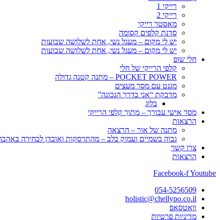
רייקי 1
רייקי 2
מאסטר רייקי
סדנת קלפים קסומה
יש לי מקום – מעגל נשי, אחת לשלושה שבועות
יש לי מקום – מעגל נשי, אחת לשלושה שבועות
חלי שופ
קלפי הרייקי של חלי
POCKET POWER – מתנה קטנה גדולה
מגנט עם מסר מעצים
מדבקת “אני בדרך הנכונה”
בלוג
מסר אישי עבורך – מתוך קלפי הרייקי
הרצאות
מתנה של אור – הרצאה
גבוה בשמיים ועמוק בלב – מהתרסקות ואובדן לבחירה באהבה, 
צרו קשר
הרצאות
Facebook-f
Youtube
054-5256509
holistic@chellypo.co.il
וואטסאפ
מדיניות פרטיות