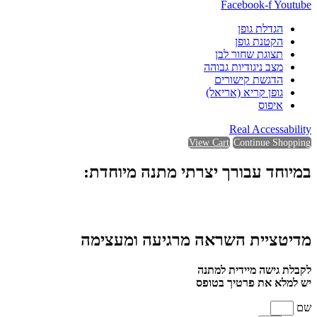
Facebook-f
Youtube
הגדלת גופן
הקטנת גופן
תצוגת שחור לבן
מצב ניגודיות גבוהה
הדגשת קישורים
גופן קריא (אריאל)
איפוס
Real Accessability
View Cart
Continue Shopping
במיוחד עבורך יצרתי מתנה מיוחדת:
מדיטציית השראה מרגיעה ומעצימה
לקבלת גישה מיידית למתנה
יש למלא את פרטיך בטופס
שם