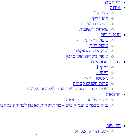
דף הבית
אודות
קצת עליי
מהו רייקי
תקשורת ועיתונות
שאלות ותשובות
יעוץ וטיפול
טיפול רייקי מרחוק
טיפול רייקי
יעוץ אישי מתוקשר
טיפול בילדים חולי סרטן
קורסים וסדנאות
רייקי 1
רייקי 2
מאסטר רייקי
סדנת קלפים קסומה
יש לי מקום – מעגל נשי, אחת לשלושה שבועות
הרצאות
מתנה של אור – הרצאה
גבוה בשמיים ועמוק בלב – מהתרסקות ואובדן לבחירה באהבה, 
חלי שופ
קלפי הרייקי של חלי