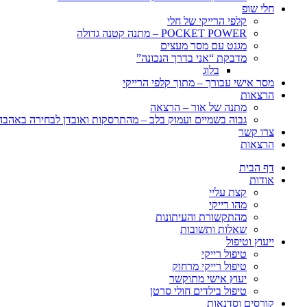
חלי שופ
קלפי הרייקי של חלי
POCKET POWER – מתנה קטנה גדולה
מגנט עם מסר מעצים
מדבקת “אני בדרך הנכונה”
בלוג
מסר אישי עבורך – מתוך קלפי הרייקי
הרצאות
מתנה של אור – הרצאה
גבוה בשמיים ועמוק בלב – מהתרסקות ואובדן לבחירה באהבה, 
צרו קשר
הרצאות
דף הבית
אודות
קצת עליי
מהו רייקי
מהתקשורת והעיתונות
שאלות ותשובות
ייעוץ וטיפול
טיפול רייקי
טיפול רייקי מרחוק
יעוץ אישי מתוקשר
טיפול בילדים חולי סרטן
קורסים וסדנאות