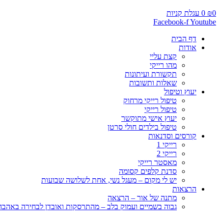
0
₪
0
עגלת קניות
Facebook-f
Youtube
דף הבית
אודות
קצת עליי
מהו רייקי
תקשורת ועיתונות
שאלות ותשובות
יעוץ וטיפול
טיפול רייקי מרחוק
טיפול רייקי
יעוץ אישי מתוקשר
טיפול בילדים חולי סרטן
קורסים וסדנאות
רייקי 1
רייקי 2
מאסטר רייקי
סדנת קלפים קסומה
יש לי מקום – מעגל נשי, אחת לשלושה שבועות
הרצאות
מתנה של אור – הרצאה
גבוה בשמיים ועמוק בלב – מהתרסקות ואובדן לבחירה באהבה, 