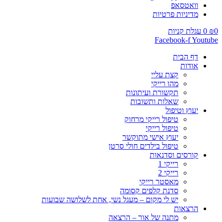
וואטסאפ
מדיניות פרטיות
0
₪
0
עגלת קניות
Facebook-f
Youtube
דף הבית
אודות
קצת עליי
מהו רייקי
תקשורת ועיתונות
שאלות ותשובות
יעוץ וטיפול
טיפול רייקי מרחוק
טיפול רייקי
יעוץ אישי מתוקשר
טיפול בילדים חולי סרטן
קורסים וסדנאות
רייקי 1
רייקי 2
מאסטר רייקי
סדנת קלפים קסומה
יש לי מקום – מעגל נשי, אחת לשלושה שבועות
הרצאות
מתנה של אור – הרצאה