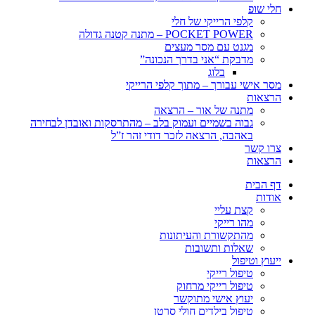
חלי שופ
קלפי הרייקי של חלי
POCKET POWER – מתנה קטנה גדולה
מגנט עם מסר מעצים
מדבקת “אני בדרך הנכונה”
בלוג
מסר אישי עבורך – מתוך קלפי הרייקי
הרצאות
מתנה של אור – הרצאה
גבוה בשמיים ועמוק בלב – מהתרסקות ואובדן לבחירה
באהבה, הרצאה לזכר דודי זהר ז”ל
צרו קשר
הרצאות
דף הבית
אודות
קצת עליי
מהו רייקי
מהתקשורת והעיתונות
שאלות ותשובות
ייעוץ וטיפול
טיפול רייקי
טיפול רייקי מרחוק
יעוץ אישי מתוקשר
טיפול בילדים חולי סרטן