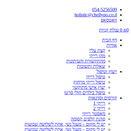
054-5256509
holistic@chellypo.co.il
וואטסאפ
0
₪
0
עגלת קניות
דף הבית
אודות
קצת עליי
מהו רייקי
מהתקשורת והעיתונות
שאלות ותשובות
ייעוץ וטיפול
טיפול רייקי
טיפול רייקי מרחוק
יעוץ אישי מתוקשר
טיפול בילדים חולי סרטן
קורסים וסדנאות
רייקי 1
רייקי 2
מאסטר רייקי
סדנת קלפים קסומה
יש לי מקום – מעגל נשי, אחת לשלושה שבועות
יש לי מקום – מעגל נשי, אחת לשלושה שבועות