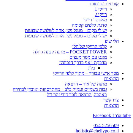
קורסים וסדנאות
רייקי 1
רייקי 2
מאסטר רייקי
סדנת קלפים קסומה
יש לי מקום – מעגל נשי, אחת לשלושה שבועות
יש לי מקום – מעגל נשי, אחת לשלושה שבועות
חלי שופ
קלפי הרייקי של חלי
POCKET POWER – מתנה קטנה גדולה
מגנט עם מסר מעצים
מדבקת “אני בדרך הנכונה”
בלוג
מסר אישי עבורך – מתוך קלפי הרייקי
הרצאות
מתנה של אור – הרצאה
גבוה בשמיים ועמוק בלב – מהתרסקות ואובדן לבחירה
באהבה, הרצאה לזכר דודי זהר ז”ל
צרו קשר
הרצאות
Facebook-f
Youtube
054-5256509
holistic@chellypo.co.il