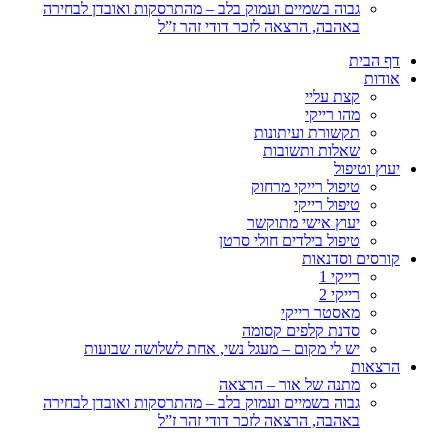
גבוה בשמיים ועמוק בלב – מהתרסקות ואובדן לבחירה
באהבה, הרצאה לזכר דודי זהר ז”ל
דף הבית
אודות
קצת עליי
מהו רייקי
תקשורת ועיתונות
שאלות ותשובות
יעוץ וטיפול
טיפול רייקי מרחוק
טיפול רייקי
יעוץ אישי מתוקשר
טיפול בילדים חולי סרטן
קורסים וסדנאות
רייקי 1
רייקי 2
מאסטר רייקי
סדנת קלפים קסומה
יש לי מקום – מעגל נשי, אחת לשלושה שבועות
הרצאות
מתנה של אור – הרצאה
גבוה בשמיים ועמוק בלב – מהתרסקות ואובדן לבחירה
באהבה, הרצאה לזכר דודי זהר ז”ל