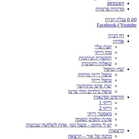
וואטסאפ
מדיניות פרטיות
0
₪
0
עגלת קניות
Facebook-f
Youtube
דף הבית
אודות
קצת עליי
מהו רייקי
תקשורת ועיתונות
שאלות ותשובות
יעוץ וטיפול
טיפול רייקי מרחוק
טיפול רייקי
יעוץ אישי מתוקשר
טיפול בילדים חולי סרטן
קורסים וסדנאות
רייקי 1
רייקי 2
מאסטר רייקי
סדנת קלפים קסומה
יש לי מקום – מעגל נשי, אחת לשלושה שבועות
הרצאות
מתנה של אור – הרצאה