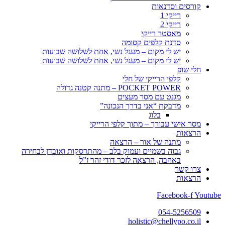
קורסים וסדנאות
רייקי 1
רייקי 2
מאסטר רייקי
סדנת קלפים קסומה
יש לי מקום – מעגל נשי, אחת לשלושה שבועות
יש לי מקום – מעגל נשי, אחת לשלושה שבועות
חלי שופ
קלפי הרייקי של חלי
POCKET POWER – מתנה קטנה גדולה
מגנט עם מסר מעצים
מדבקת “אני בדרך הנכונה”
בלוג
מסר אישי עבורך – מתוך קלפי הרייקי
הרצאות
מתנה של אור – הרצאה
גבוה בשמיים ועמוק בלב – מהתרסקות ואובדן לבחירה
באהבה, הרצאה לזכר דודי זהר ז”ל
צרו קשר
הרצאות
Facebook-f
Youtube
054-5256509
holistic@chellypo.co.il