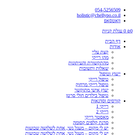
054-5256509
holistic@chellypo.co.il
וואטסאפ
0
₪
0
עגלת קניות
דף הבית
אודות
קצת עליי
מהו רייקי
מהתקשורת והעיתונות
שאלות ותשובות
ייעוץ וטיפול
טיפול רייקי
טיפול רייקי מרחוק
יעוץ אישי מתוקשר
טיפול בילדים חולי סרטן
קורסים וסדנאות
רייקי 1
רייקי 2
מאסטר רייקי
סדנת קלפים קסומה
יש לי מקום – מעגל נשי, אחת לשלושה שבועות
יש לי מקום – מעגל נשי, אחת לשלושה שבועות