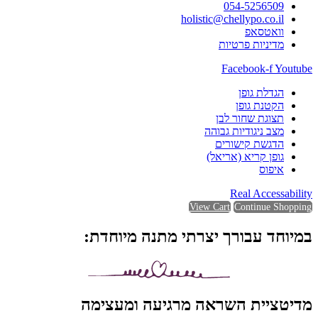
054-5256509
holistic@chellypo.co.il
וואטסאפ
מדיניות פרטיות
Facebook-f
Youtube
הגדלת גופן
הקטנת גופן
תצוגת שחור לבן
מצב ניגודיות גבוהה
הדגשת קישורים
גופן קריא (אריאל)
איפוס
Real Accessability
View Cart
Continue Shopping
במיוחד עבורך יצרתי מתנה מיוחדת:
מדיטציית השראה מרגיעה ומעצימה