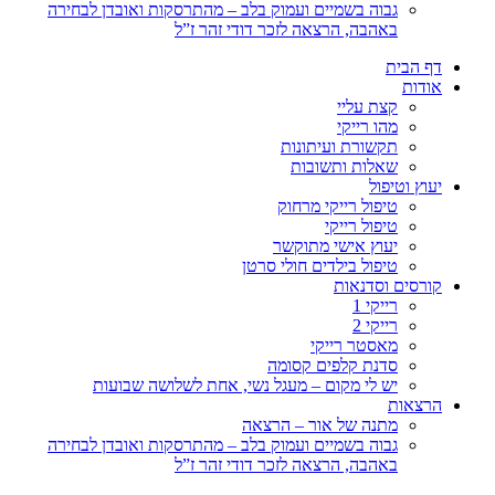
גבוה בשמיים ועמוק בלב – מהתרסקות ואובדן לבחירה
באהבה, הרצאה לזכר דודי זהר ז”ל
דף הבית
אודות
קצת עליי
מהו רייקי
תקשורת ועיתונות
שאלות ותשובות
יעוץ וטיפול
טיפול רייקי מרחוק
טיפול רייקי
יעוץ אישי מתוקשר
טיפול בילדים חולי סרטן
קורסים וסדנאות
רייקי 1
רייקי 2
מאסטר רייקי
סדנת קלפים קסומה
יש לי מקום – מעגל נשי, אחת לשלושה שבועות
הרצאות
מתנה של אור – הרצאה
גבוה בשמיים ועמוק בלב – מהתרסקות ואובדן לבחירה
באהבה, הרצאה לזכר דודי זהר ז”ל