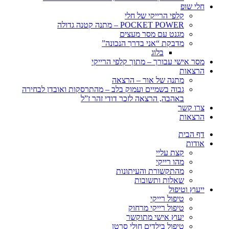
חלי שופ
קלפי הרייקי של חלי
POCKET POWER – מתנה קטנה גדולה
מגנט עם מסר מעצים
מדבקת “אני בדרך הנכונה”
בלוג
מסר אישי עבורך – מתוך קלפי הרייקי
הרצאות
מתנה של אור – הרצאה
גבוה בשמיים ועמוק בלב – מהתרסקות ואובדן לבחירה
באהבה, הרצאה לזכר דודי זהר ז”ל
צרו קשר
הרצאות
דף הבית
אודות
קצת עליי
מהו רייקי
מהתקשורת והעיתונות
שאלות ותשובות
ייעוץ וטיפול
טיפול רייקי
טיפול רייקי מרחוק
יעוץ אישי מתוקשר
טיפול בילדים חולי סרטן