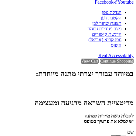
Facebook-f
Youtube
הגדלת גופן
הקטנת גופן
תצוגת שחור לבן
מצב ניגודיות גבוהה
הדגשת קישורים
גופן קריא (אריאל)
איפוס
Real Accessability
View Cart
Continue Shopping
במיוחד עבורך יצרתי מתנה מיוחדת:
מדיטציית השראה מרגיעה ומעצימה
לקבלת גישה מיידית למתנה
יש למלא את פרטיך בטופס
שם