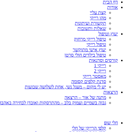
דף הבית
אודות
קצת עליי
מהו רייקי
תקשורת ועיתונות
שאלות ותשובות
יעוץ וטיפול
טיפול רייקי מרחוק
טיפול רייקי
יעוץ אישי מתוקשר
טיפול בילדים חולי סרטן
קורסים וסדנאות
רייקי 1
רייקי 2
מאסטר רייקי
סדנת קלפים קסומה
יש לי מקום – מעגל נשי, אחת לשלושה שבועות
הרצאות
מתנה של אור – הרצאה
גבוה בשמיים ועמוק בלב – מהתרסקות ואובדן לבחירה באהבה, 
חלי שופ
קלפי הרייקי של חלי