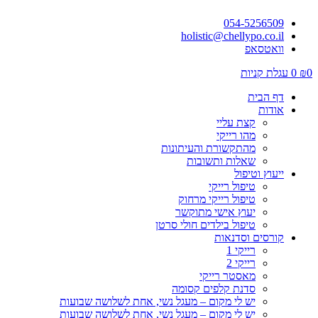
054-5256509
holistic@chellypo.co.il
וואטסאפ
0
₪
0
עגלת קניות
דף הבית
אודות
קצת עליי
מהו רייקי
מהתקשורת והעיתונות
שאלות ותשובות
ייעוץ וטיפול
טיפול רייקי
טיפול רייקי מרחוק
יעוץ אישי מתוקשר
טיפול בילדים חולי סרטן
קורסים וסדנאות
רייקי 1
רייקי 2
מאסטר רייקי
סדנת קלפים קסומה
יש לי מקום – מעגל נשי, אחת לשלושה שבועות
יש לי מקום – מעגל נשי, אחת לשלושה שבועות