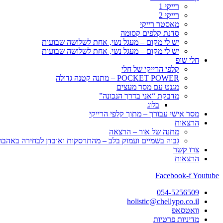
רייקי 1
רייקי 2
מאסטר רייקי
סדנת קלפים קסומה
יש לי מקום – מעגל נשי, אחת לשלושה שבועות
יש לי מקום – מעגל נשי, אחת לשלושה שבועות
חלי שופ
קלפי הרייקי של חלי
POCKET POWER – מתנה קטנה גדולה
מגנט עם מסר מעצים
מדבקת “אני בדרך הנכונה”
בלוג
מסר אישי עבורך – מתוך קלפי הרייקי
הרצאות
מתנה של אור – הרצאה
גבוה בשמיים ועמוק בלב – מהתרסקות ואובדן לבחירה באהבה, 
צרו קשר
הרצאות
Facebook-f
Youtube
054-5256509
holistic@chellypo.co.il
וואטסאפ
מדיניות פרטיות