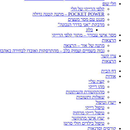
חלי שופ
קלפי הרייקי של חלי
POCKET POWER – מתנה קטנה גדולה
מגנט עם מסר מעצים
מדבקת “אני בדרך הנכונה”
בלוג
מסר אישי עבורך – מתוך קלפי הרייקי
הרצאות
מתנה של אור – הרצאה
גבוה בשמיים ועמוק בלב – מהתרסקות ואובדן לבחירה באהבה, 
צרו קשר
הרצאות
דף הבית
אודות
קצת עליי
מהו רייקי
מהתקשורת והעיתונות
שאלות ותשובות
ייעוץ וטיפול
טיפול רייקי
טיפול רייקי מרחוק
יעוץ אישי מתוקשר
טיפול בילדים חולי סרטן
קורסים וסדנאות