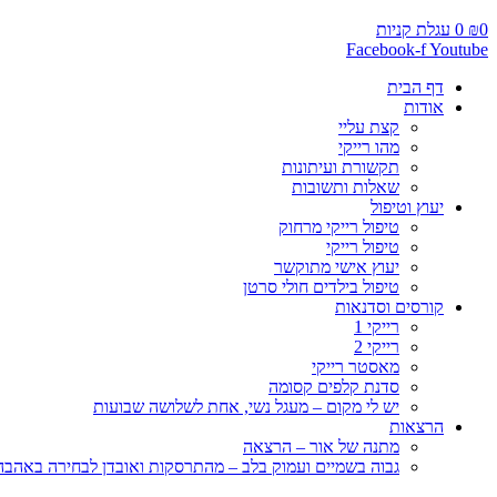
0
₪
0
עגלת קניות
Facebook-f
Youtube
דף הבית
אודות
קצת עליי
מהו רייקי
תקשורת ועיתונות
שאלות ותשובות
יעוץ וטיפול
טיפול רייקי מרחוק
טיפול רייקי
יעוץ אישי מתוקשר
טיפול בילדים חולי סרטן
קורסים וסדנאות
רייקי 1
רייקי 2
מאסטר רייקי
סדנת קלפים קסומה
יש לי מקום – מעגל נשי, אחת לשלושה שבועות
הרצאות
מתנה של אור – הרצאה
גבוה בשמיים ועמוק בלב – מהתרסקות ואובדן לבחירה באהבה, 