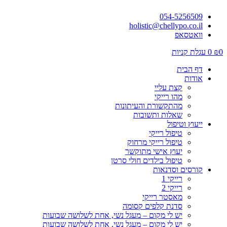
054-5256509
holistic@chellypo.co.il
וואטסאפ
0
₪
0
עגלת קניות
דף הבית
אודות
קצת עליי
מהו רייקי
מהתקשורת והעיתונות
שאלות ותשובות
ייעוץ וטיפול
טיפול רייקי
טיפול רייקי מרחוק
יעוץ אישי מתוקשר
טיפול בילדים חולי סרטן
קורסים וסדנאות
רייקי 1
רייקי 2
מאסטר רייקי
סדנת קלפים קסומה
יש לי מקום – מעגל נשי, אחת לשלושה שבועות
יש לי מקום – מעגל נשי, אחת לשלושה שבועות