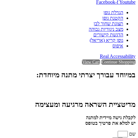
Facebook-f
Youtube
הגדלת גופן
הקטנת גופן
תצוגת שחור לבן
מצב ניגודיות גבוהה
הדגשת קישורים
גופן קריא (אריאל)
איפוס
Real Accessability
View Cart
Continue Shopping
במיוחד עבורך יצרתי מתנה מיוחדת:
מדיטציית השראה מרגיעה ומעצימה
לקבלת גישה מיידית למתנה
יש למלא את פרטיך בטופס
שם