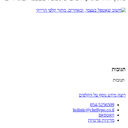
תגובות
תגובות
רוצה מידע נוסף על הקלפים
054-5256509
holistic@chellypo.co.il
וואטסאפ
מדיניות פרטיות