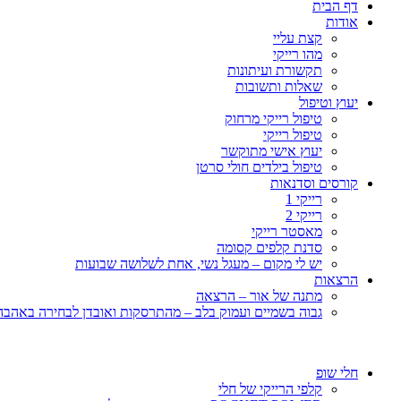
דף הבית
אודות
קצת עליי
מהו רייקי
תקשורת ועיתונות
שאלות ותשובות
יעוץ וטיפול
טיפול רייקי מרחוק
טיפול רייקי
יעוץ אישי מתוקשר
טיפול בילדים חולי סרטן
קורסים וסדנאות
רייקי 1
רייקי 2
מאסטר רייקי
סדנת קלפים קסומה
יש לי מקום – מעגל נשי, אחת לשלושה שבועות
הרצאות
מתנה של אור – הרצאה
גבוה בשמיים ועמוק בלב – מהתרסקות ואובדן לבחירה באהבה, 
חלי שופ
קלפי הרייקי של חלי