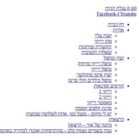
0
₪
0
עגלת קניות
Facebook-f
Youtube
דף הבית
אודות
קצת עליי
מהו רייקי
תקשורת ועיתונות
שאלות ותשובות
יעוץ וטיפול
טיפול רייקי מרחוק
טיפול רייקי
יעוץ אישי מתוקשר
טיפול בילדים חולי סרטן
קורסים וסדנאות
רייקי 1
רייקי 2
מאסטר רייקי
סדנת קלפים קסומה
יש לי מקום – מעגל נשי, אחת לשלושה שבועות
הרצאות
מתנה של אור – הרצאה
גבוה בשמיים ועמוק בלב – מהתרסקות ואובדן לבחירה באהבה, 