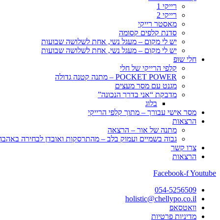
רייקי 1
רייקי 2
מאסטר רייקי
סדנת קלפים קסומה
יש לי מקום – מעגל נשי, אחת לשלושה שבועות
יש לי מקום – מעגל נשי, אחת לשלושה שבועות
חלי שופ
קלפי הרייקי של חלי
POCKET POWER – מתנה קטנה גדולה
מגנט עם מסר מעצים
מדבקת “אני בדרך הנכונה”
בלוג
מסר אישי עבורך – מתוך קלפי הרייקי
הרצאות
מתנה של אור – הרצאה
גבוה בשמיים ועמוק בלב – מהתרסקות ואובדן לבחירה באהבה, 
צרו קשר
הרצאות
Facebook-f
Youtube
054-5256509
holistic@chellypo.co.il
וואטסאפ
מדיניות פרטיות