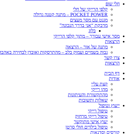
חלי שופ
קלפי הרייקי של חלי
POCKET POWER – מתנה קטנה גדולה
מגנט עם מסר מעצים
מדבקת “אני בדרך הנכונה”
בלוג
מסר אישי עבורך – מתוך קלפי הרייקי
הרצאות
מתנה של אור – הרצאה
גבוה בשמיים ועמוק בלב – מהתרסקות ואובדן לבחירה באהבה, 
צרו קשר
הרצאות
דף הבית
אודות
קצת עליי
מהו רייקי
מהתקשורת והעיתונות
שאלות ותשובות
ייעוץ וטיפול
טיפול רייקי
טיפול רייקי מרחוק
יעוץ אישי מתוקשר
טיפול בילדים חולי סרטן
קורסים וסדנאות