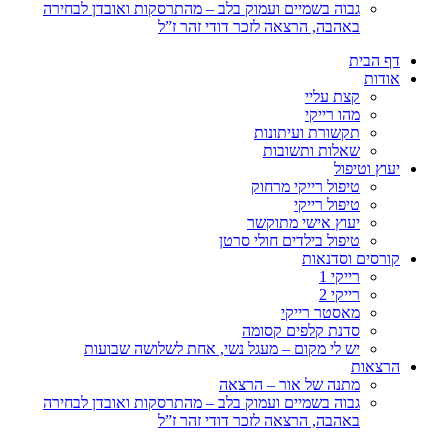
גבוה בשמיים ועמוק בלב – מהתרסקות ואובדן לבחירה
באהבה, הרצאה לזכר דודי זהר ז”ל
דף הבית
אודות
קצת עליי
מהו רייקי
תקשורת ועיתונות
שאלות ותשובות
יעוץ וטיפול
טיפול רייקי מרחוק
טיפול רייקי
יעוץ אישי מתוקשר
טיפול בילדים חולי סרטן
קורסים וסדנאות
רייקי 1
רייקי 2
מאסטר רייקי
סדנת קלפים קסומה
יש לי מקום – מעגל נשי, אחת לשלושה שבועות
הרצאות
מתנה של אור – הרצאה
גבוה בשמיים ועמוק בלב – מהתרסקות ואובדן לבחירה
באהבה, הרצאה לזכר דודי זהר ז”ל