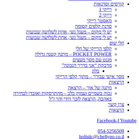
קורסים וסדנאות
רייקי 1
רייקי 2
מאסטר רייקי
סדנת קלפים קסומה
יש לי מקום – מעגל נשי, אחת לשלושה שבועות
יש לי מקום – מעגל נשי, אחת לשלושה שבועות
חלי שופ
קלפי הרייקי של חלי
POCKET POWER – מתנה קטנה גדולה
מגנט עם מסר מעצים
מדבקת “אני בדרך הנכונה”
בלוג
מסר אישי עבורך – מתוך קלפי הרייקי
הרצאות
מתנה של אור – הרצאה
גבוה בשמיים ועמוק בלב – מהתרסקות ואובדן לבחירה
באהבה, הרצאה לזכר דודי זהר ז”ל
צרו קשר
הרצאות
Facebook-f
Youtube
054-5256509
holistic@chellypo.co.il