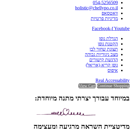
054-5256509
holistic@chellypo.co.il
וואטסאפ
מדיניות פרטיות
Facebook-f
Youtube
הגדלת גופן
הקטנת גופן
תצוגת שחור לבן
מצב ניגודיות גבוהה
הדגשת קישורים
גופן קריא (אריאל)
איפוס
Real Accessability
View Cart
Continue Shopping
במיוחד עבורך יצרתי מתנה מיוחדת:
מדיטציית השראה מרגיעה ומעצימה