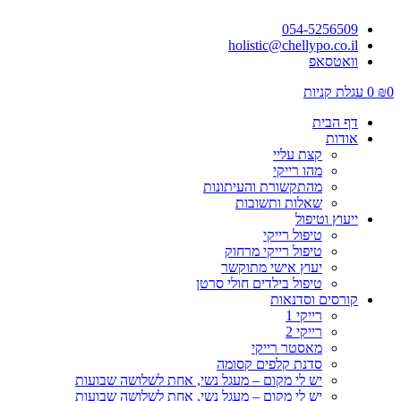
054-5256509
holistic@chellypo.co.il
וואטסאפ
0
₪
0
עגלת קניות
דף הבית
אודות
קצת עליי
מהו רייקי
מהתקשורת והעיתונות
שאלות ותשובות
ייעוץ וטיפול
טיפול רייקי
טיפול רייקי מרחוק
יעוץ אישי מתוקשר
טיפול בילדים חולי סרטן
קורסים וסדנאות
רייקי 1
רייקי 2
מאסטר רייקי
סדנת קלפים קסומה
יש לי מקום – מעגל נשי, אחת לשלושה שבועות
יש לי מקום – מעגל נשי, אחת לשלושה שבועות