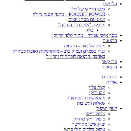
חלי שופ
קלפי הרייקי של חלי
POCKET POWER – מתנה קטנה גדולה
מגנט עם מסר מעצים
מדבקת “אני בדרך הנכונה”
בלוג
מסר אישי עבורך – מתוך קלפי הרייקי
הרצאות
מתנה של אור – הרצאה
גבוה בשמיים ועמוק בלב – מהתרסקות ואובדן לבחירה
באהבה, הרצאה לזכר דודי זהר ז”ל
צרו קשר
הרצאות
דף הבית
אודות
קצת עליי
מהו רייקי
מהתקשורת והעיתונות
שאלות ותשובות
ייעוץ וטיפול
טיפול רייקי
טיפול רייקי מרחוק
יעוץ אישי מתוקשר
טיפול בילדים חולי סרטן