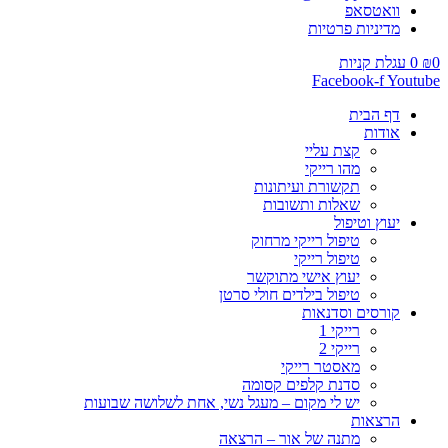
וואטסאפ
מדיניות פרטיות
0
₪
0
עגלת קניות
Facebook-f
Youtube
דף הבית
אודות
קצת עליי
מהו רייקי
תקשורת ועיתונות
שאלות ותשובות
יעוץ וטיפול
טיפול רייקי מרחוק
טיפול רייקי
יעוץ אישי מתוקשר
טיפול בילדים חולי סרטן
קורסים וסדנאות
רייקי 1
רייקי 2
מאסטר רייקי
סדנת קלפים קסומה
יש לי מקום – מעגל נשי, אחת לשלושה שבועות
הרצאות
מתנה של אור – הרצאה