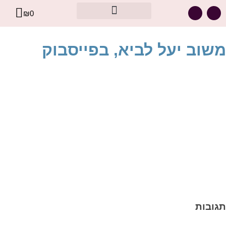
₪
0
מסר אישי עבורך – מתוך קלפי הרייקי
משוב יעל לביא, בפייסבוק
תגובות