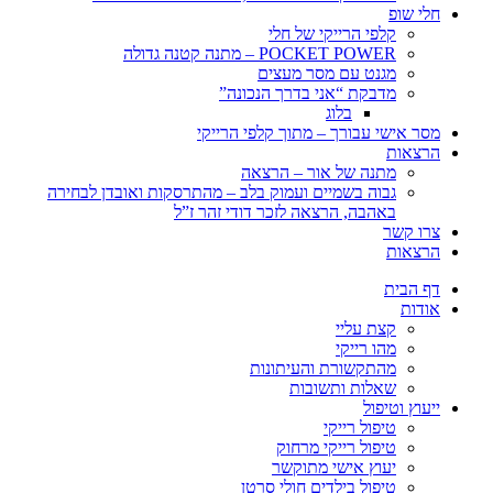
חלי שופ
קלפי הרייקי של חלי
POCKET POWER – מתנה קטנה גדולה
מגנט עם מסר מעצים
מדבקת “אני בדרך הנכונה”
בלוג
מסר אישי עבורך – מתוך קלפי הרייקי
הרצאות
מתנה של אור – הרצאה
גבוה בשמיים ועמוק בלב – מהתרסקות ואובדן לבחירה
באהבה, הרצאה לזכר דודי זהר ז”ל
צרו קשר
הרצאות
דף הבית
אודות
קצת עליי
מהו רייקי
מהתקשורת והעיתונות
שאלות ותשובות
ייעוץ וטיפול
טיפול רייקי
טיפול רייקי מרחוק
יעוץ אישי מתוקשר
טיפול בילדים חולי סרטן