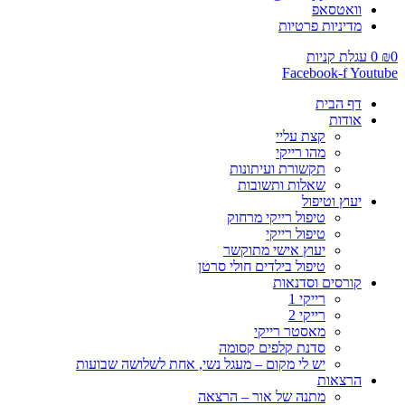
וואטסאפ
מדיניות פרטיות
0
₪
0
עגלת קניות
Facebook-f
Youtube
דף הבית
אודות
קצת עליי
מהו רייקי
תקשורת ועיתונות
שאלות ותשובות
יעוץ וטיפול
טיפול רייקי מרחוק
טיפול רייקי
יעוץ אישי מתוקשר
טיפול בילדים חולי סרטן
קורסים וסדנאות
רייקי 1
רייקי 2
מאסטר רייקי
סדנת קלפים קסומה
יש לי מקום – מעגל נשי, אחת לשלושה שבועות
הרצאות
מתנה של אור – הרצאה