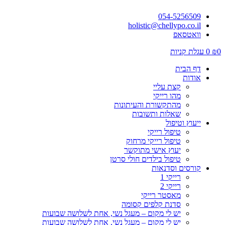
054-5256509
holistic@chellypo.co.il
וואטסאפ
0
₪
0
עגלת קניות
דף הבית
אודות
קצת עליי
מהו רייקי
מהתקשורת והעיתונות
שאלות ותשובות
ייעוץ וטיפול
טיפול רייקי
טיפול רייקי מרחוק
יעוץ אישי מתוקשר
טיפול בילדים חולי סרטן
קורסים וסדנאות
רייקי 1
רייקי 2
מאסטר רייקי
סדנת קלפים קסומה
יש לי מקום – מעגל נשי, אחת לשלושה שבועות
יש לי מקום – מעגל נשי, אחת לשלושה שבועות