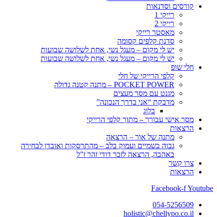
קורסים וסדנאות
רייקי 1
רייקי 2
מאסטר רייקי
סדנת קלפים קסומה
יש לי מקום – מעגל נשי, אחת לשלושה שבועות
יש לי מקום – מעגל נשי, אחת לשלושה שבועות
חלי שופ
קלפי הרייקי של חלי
POCKET POWER – מתנה קטנה גדולה
מגנט עם מסר מעצים
מדבקת “אני בדרך הנכונה”
בלוג
מסר אישי עבורך – מתוך קלפי הרייקי
הרצאות
מתנה של אור – הרצאה
גבוה בשמיים ועמוק בלב – מהתרסקות ואובדן לבחירה
באהבה, הרצאה לזכר דודי זהר ז”ל
צרו קשר
הרצאות
Facebook-f
Youtube
054-5256509
holistic@chellypo.co.il