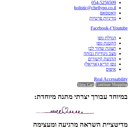
054-5256509
holistic@chellypo.co.il
וואטסאפ
מדיניות פרטיות
Facebook-f
Youtube
הגדלת גופן
הקטנת גופן
תצוגת שחור לבן
מצב ניגודיות גבוהה
הדגשת קישורים
גופן קריא (אריאל)
איפוס
Real Accessability
View Cart
Continue Shopping
במיוחד עבורך יצרתי מתנה מיוחדת:
מדיטציית השראה מרגיעה ומעצימה