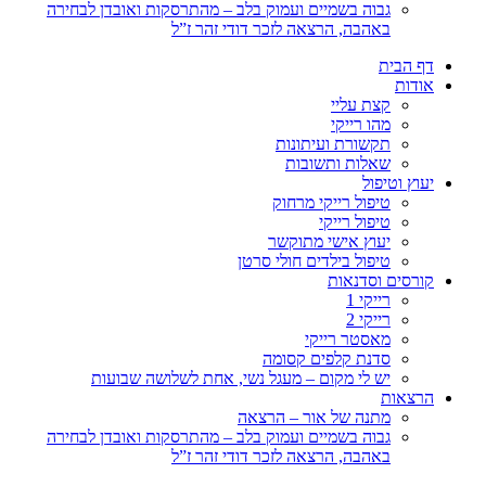
גבוה בשמיים ועמוק בלב – מהתרסקות ואובדן לבחירה
באהבה, הרצאה לזכר דודי זהר ז”ל
דף הבית
אודות
קצת עליי
מהו רייקי
תקשורת ועיתונות
שאלות ותשובות
יעוץ וטיפול
טיפול רייקי מרחוק
טיפול רייקי
יעוץ אישי מתוקשר
טיפול בילדים חולי סרטן
קורסים וסדנאות
רייקי 1
רייקי 2
מאסטר רייקי
סדנת קלפים קסומה
יש לי מקום – מעגל נשי, אחת לשלושה שבועות
הרצאות
מתנה של אור – הרצאה
גבוה בשמיים ועמוק בלב – מהתרסקות ואובדן לבחירה
באהבה, הרצאה לזכר דודי זהר ז”ל