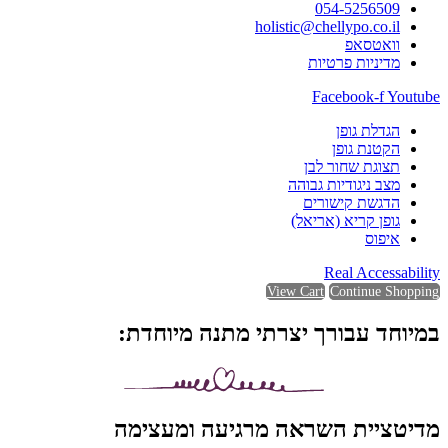
054-5256509
holistic@chellypo.co.il
וואטסאפ
מדיניות פרטיות
Facebook-f
Youtube
הגדלת גופן
הקטנת גופן
תצוגת שחור לבן
מצב ניגודיות גבוהה
הדגשת קישורים
גופן קריא (אריאל)
איפוס
Real Accessability
View Cart
Continue Shopping
במיוחד עבורך יצרתי מתנה מיוחדת:
מדיטציית השראה מרגיעה ומעצימה