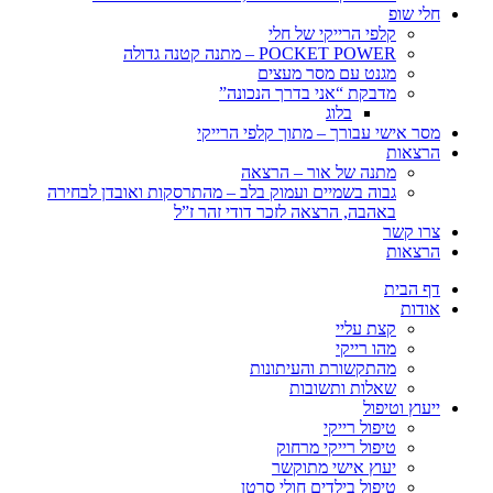
חלי שופ
קלפי הרייקי של חלי
POCKET POWER – מתנה קטנה גדולה
מגנט עם מסר מעצים
מדבקת “אני בדרך הנכונה”
בלוג
מסר אישי עבורך – מתוך קלפי הרייקי
הרצאות
מתנה של אור – הרצאה
גבוה בשמיים ועמוק בלב – מהתרסקות ואובדן לבחירה
באהבה, הרצאה לזכר דודי זהר ז”ל
צרו קשר
הרצאות
דף הבית
אודות
קצת עליי
מהו רייקי
מהתקשורת והעיתונות
שאלות ותשובות
ייעוץ וטיפול
טיפול רייקי
טיפול רייקי מרחוק
יעוץ אישי מתוקשר
טיפול בילדים חולי סרטן