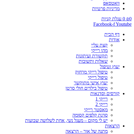
וואטסאפ
מדיניות פרטיות
0
₪
0
עגלת קניות
Facebook-f
Youtube
דף הבית
אודות
קצת עליי
מהו רייקי
תקשורת ועיתונות
שאלות ותשובות
יעוץ וטיפול
טיפול רייקי מרחוק
טיפול רייקי
יעוץ אישי מתוקשר
טיפול בילדים חולי סרטן
קורסים וסדנאות
רייקי 1
רייקי 2
מאסטר רייקי
סדנת קלפים קסומה
יש לי מקום – מעגל נשי, אחת לשלושה שבועות
הרצאות
מתנה של אור – הרצאה