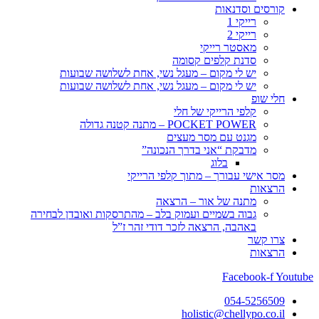
קורסים וסדנאות
רייקי 1
רייקי 2
מאסטר רייקי
סדנת קלפים קסומה
יש לי מקום – מעגל נשי, אחת לשלושה שבועות
יש לי מקום – מעגל נשי, אחת לשלושה שבועות
חלי שופ
קלפי הרייקי של חלי
POCKET POWER – מתנה קטנה גדולה
מגנט עם מסר מעצים
מדבקת “אני בדרך הנכונה”
בלוג
מסר אישי עבורך – מתוך קלפי הרייקי
הרצאות
מתנה של אור – הרצאה
גבוה בשמיים ועמוק בלב – מהתרסקות ואובדן לבחירה
באהבה, הרצאה לזכר דודי זהר ז”ל
צרו קשר
הרצאות
Facebook-f
Youtube
054-5256509
holistic@chellypo.co.il