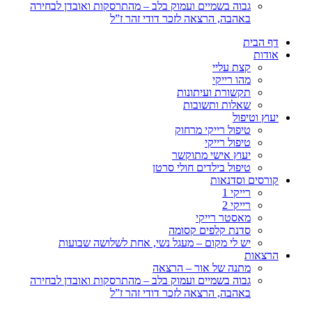
גבוה בשמיים ועמוק בלב – מהתרסקות ואובדן לבחירה
באהבה, הרצאה לזכר דודי זהר ז”ל
דף הבית
אודות
קצת עליי
מהו רייקי
תקשורת ועיתונות
שאלות ותשובות
יעוץ וטיפול
טיפול רייקי מרחוק
טיפול רייקי
יעוץ אישי מתוקשר
טיפול בילדים חולי סרטן
קורסים וסדנאות
רייקי 1
רייקי 2
מאסטר רייקי
סדנת קלפים קסומה
יש לי מקום – מעגל נשי, אחת לשלושה שבועות
הרצאות
מתנה של אור – הרצאה
גבוה בשמיים ועמוק בלב – מהתרסקות ואובדן לבחירה
באהבה, הרצאה לזכר דודי זהר ז”ל