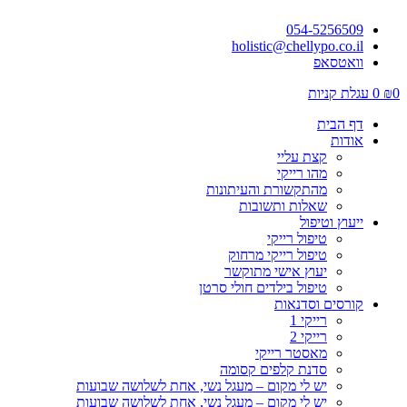
054-5256509
holistic@chellypo.co.il
וואטסאפ
0
₪
0
עגלת קניות
דף הבית
אודות
קצת עליי
מהו רייקי
מהתקשורת והעיתונות
שאלות ותשובות
ייעוץ וטיפול
טיפול רייקי
טיפול רייקי מרחוק
יעוץ אישי מתוקשר
טיפול בילדים חולי סרטן
קורסים וסדנאות
רייקי 1
רייקי 2
מאסטר רייקי
סדנת קלפים קסומה
יש לי מקום – מעגל נשי, אחת לשלושה שבועות
יש לי מקום – מעגל נשי, אחת לשלושה שבועות