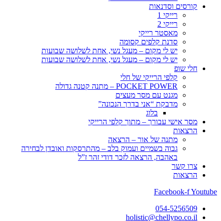
קורסים וסדנאות
רייקי 1
רייקי 2
מאסטר רייקי
סדנת קלפים קסומה
יש לי מקום – מעגל נשי, אחת לשלושה שבועות
יש לי מקום – מעגל נשי, אחת לשלושה שבועות
חלי שופ
קלפי הרייקי של חלי
POCKET POWER – מתנה קטנה גדולה
מגנט עם מסר מעצים
מדבקת “אני בדרך הנכונה”
בלוג
מסר אישי עבורך – מתוך קלפי הרייקי
הרצאות
מתנה של אור – הרצאה
גבוה בשמיים ועמוק בלב – מהתרסקות ואובדן לבחירה
באהבה, הרצאה לזכר דודי זהר ז”ל
צרו קשר
הרצאות
Facebook-f
Youtube
054-5256509
holistic@chellypo.co.il