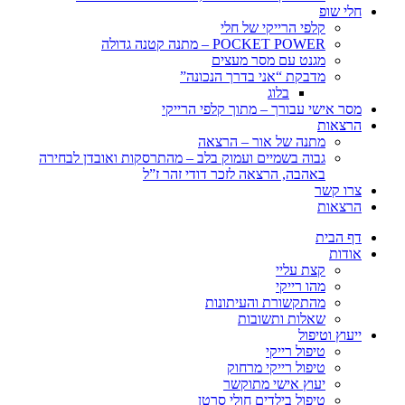
חלי שופ
קלפי הרייקי של חלי
POCKET POWER – מתנה קטנה גדולה
מגנט עם מסר מעצים
מדבקת “אני בדרך הנכונה”
בלוג
מסר אישי עבורך – מתוך קלפי הרייקי
הרצאות
מתנה של אור – הרצאה
גבוה בשמיים ועמוק בלב – מהתרסקות ואובדן לבחירה
באהבה, הרצאה לזכר דודי זהר ז”ל
צרו קשר
הרצאות
דף הבית
אודות
קצת עליי
מהו רייקי
מהתקשורת והעיתונות
שאלות ותשובות
ייעוץ וטיפול
טיפול רייקי
טיפול רייקי מרחוק
יעוץ אישי מתוקשר
טיפול בילדים חולי סרטן