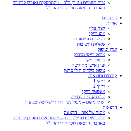
גבוה בשמיים ועמוק בלב – מהתרסקות ואובדן לבחירה
באהבה, הרצאה לזכר דודי זהר ז”ל
דף הבית
אודות
קצת עליי
מהו רייקי
תקשורת ועיתונות
שאלות ותשובות
יעוץ וטיפול
טיפול רייקי מרחוק
טיפול רייקי
יעוץ אישי מתוקשר
טיפול בילדים חולי סרטן
קורסים וסדנאות
רייקי 1
רייקי 2
מאסטר רייקי
סדנת קלפים קסומה
יש לי מקום – מעגל נשי, אחת לשלושה שבועות
הרצאות
מתנה של אור – הרצאה
גבוה בשמיים ועמוק בלב – מהתרסקות ואובדן לבחירה
באהבה, הרצאה לזכר דודי זהר ז”ל