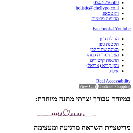
054-5256509
holistic@chellypo.co.il
וואטסאפ
מדיניות פרטיות
Facebook-f
Youtube
הגדלת גופן
הקטנת גופן
תצוגת שחור לבן
מצב ניגודיות גבוהה
הדגשת קישורים
גופן קריא (אריאל)
איפוס
Real Accessability
View Cart
Continue Shopping
במיוחד עבורך יצרתי מתנה מיוחדת:
מדיטציית השראה מרגיעה ומעצימה