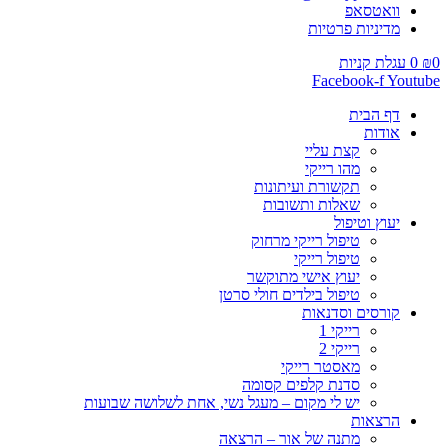
וואטסאפ
מדיניות פרטיות
0
₪
0
עגלת קניות
Facebook-f
Youtube
דף הבית
אודות
קצת עליי
מהו רייקי
תקשורת ועיתונות
שאלות ותשובות
יעוץ וטיפול
טיפול רייקי מרחוק
טיפול רייקי
יעוץ אישי מתוקשר
טיפול בילדים חולי סרטן
קורסים וסדנאות
רייקי 1
רייקי 2
מאסטר רייקי
סדנת קלפים קסומה
יש לי מקום – מעגל נשי, אחת לשלושה שבועות
הרצאות
מתנה של אור – הרצאה