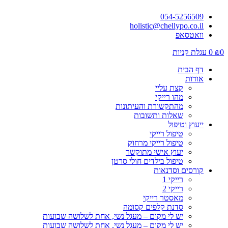
054-5256509
holistic@chellypo.co.il
וואטסאפ
0
₪
0
עגלת קניות
דף הבית
אודות
קצת עליי
מהו רייקי
מהתקשורת והעיתונות
שאלות ותשובות
ייעוץ וטיפול
טיפול רייקי
טיפול רייקי מרחוק
יעוץ אישי מתוקשר
טיפול בילדים חולי סרטן
קורסים וסדנאות
רייקי 1
רייקי 2
מאסטר רייקי
סדנת קלפים קסומה
יש לי מקום – מעגל נשי, אחת לשלושה שבועות
יש לי מקום – מעגל נשי, אחת לשלושה שבועות