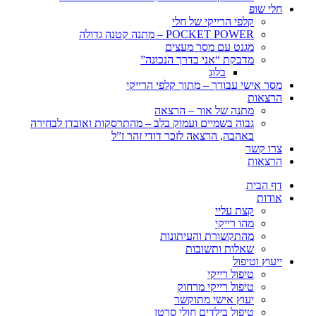
חלי שופ
קלפי הרייקי של חלי
POCKET POWER – מתנה קטנה גדולה
מגנט עם מסר מעצים
מדבקת “אני בדרך הנכונה”
בלוג
מסר אישי עבורך – מתוך קלפי הרייקי
הרצאות
מתנה של אור – הרצאה
גבוה בשמיים ועמוק בלב – מהתרסקות ואובדן לבחירה
באהבה, הרצאה לזכר דודי זהר ז”ל
צרו קשר
הרצאות
דף הבית
אודות
קצת עליי
מהו רייקי
מהתקשורת והעיתונות
שאלות ותשובות
ייעוץ וטיפול
טיפול רייקי
טיפול רייקי מרחוק
יעוץ אישי מתוקשר
טיפול בילדים חולי סרטן