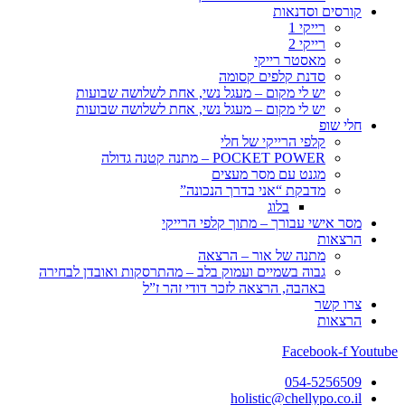
קורסים וסדנאות
רייקי 1
רייקי 2
מאסטר רייקי
סדנת קלפים קסומה
יש לי מקום – מעגל נשי, אחת לשלושה שבועות
יש לי מקום – מעגל נשי, אחת לשלושה שבועות
חלי שופ
קלפי הרייקי של חלי
POCKET POWER – מתנה קטנה גדולה
מגנט עם מסר מעצים
מדבקת “אני בדרך הנכונה”
בלוג
מסר אישי עבורך – מתוך קלפי הרייקי
הרצאות
מתנה של אור – הרצאה
גבוה בשמיים ועמוק בלב – מהתרסקות ואובדן לבחירה
באהבה, הרצאה לזכר דודי זהר ז”ל
צרו קשר
הרצאות
Facebook-f
Youtube
054-5256509
holistic@chellypo.co.il