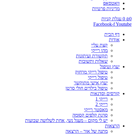
וואטסאפ
מדיניות פרטיות
0
₪
0
עגלת קניות
Facebook-f
Youtube
דף הבית
אודות
קצת עליי
מהו רייקי
תקשורת ועיתונות
שאלות ותשובות
יעוץ וטיפול
טיפול רייקי מרחוק
טיפול רייקי
יעוץ אישי מתוקשר
טיפול בילדים חולי סרטן
קורסים וסדנאות
רייקי 1
רייקי 2
מאסטר רייקי
סדנת קלפים קסומה
יש לי מקום – מעגל נשי, אחת לשלושה שבועות
הרצאות
מתנה של אור – הרצאה