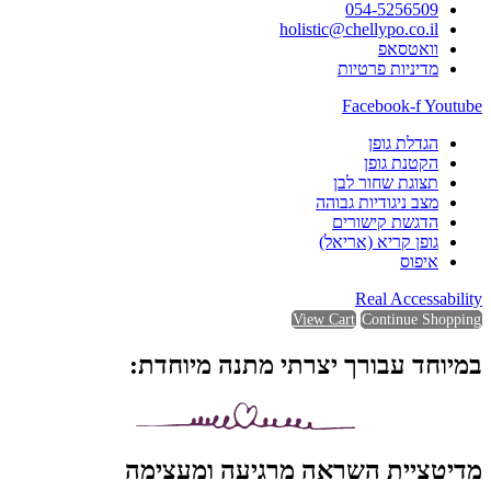
054-5256509
holistic@chellypo.co.il
וואטסאפ
מדיניות פרטיות
Facebook-f
Youtube
הגדלת גופן
הקטנת גופן
תצוגת שחור לבן
מצב ניגודיות גבוהה
הדגשת קישורים
גופן קריא (אריאל)
איפוס
Real Accessability
View Cart
Continue Shopping
במיוחד עבורך יצרתי מתנה מיוחדת:
מדיטציית השראה מרגיעה ומעצימה