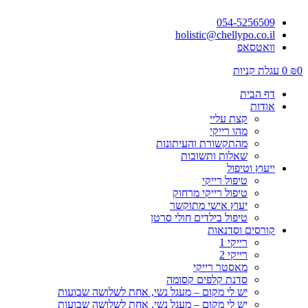
054-5256509
holistic@chellypo.co.il
וואטסאפ
0
₪
0
עגלת קניות
דף הבית
אודות
קצת עליי
מהו רייקי
מהתקשורת והעיתונות
שאלות ותשובות
ייעוץ וטיפול
טיפול רייקי
טיפול רייקי מרחוק
יעוץ אישי מתוקשר
טיפול בילדים חולי סרטן
קורסים וסדנאות
רייקי 1
רייקי 2
מאסטר רייקי
סדנת קלפים קסומה
יש לי מקום – מעגל נשי, אחת לשלושה שבועות
יש לי מקום – מעגל נשי, אחת לשלושה שבועות