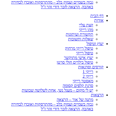
גבוה בשמיים ועמוק בלב – מהתרסקות ואובדן לבחירה
באהבה, הרצאה לזכר דודי זהר ז”ל
דף הבית
אודות
קצת עליי
מהו רייקי
תקשורת ועיתונות
שאלות ותשובות
יעוץ וטיפול
טיפול רייקי מרחוק
טיפול רייקי
יעוץ אישי מתוקשר
טיפול בילדים חולי סרטן
קורסים וסדנאות
רייקי 1
רייקי 2
מאסטר רייקי
סדנת קלפים קסומה
יש לי מקום – מעגל נשי, אחת לשלושה שבועות
הרצאות
מתנה של אור – הרצאה
גבוה בשמיים ועמוק בלב – מהתרסקות ואובדן לבחירה
באהבה, הרצאה לזכר דודי זהר ז”ל