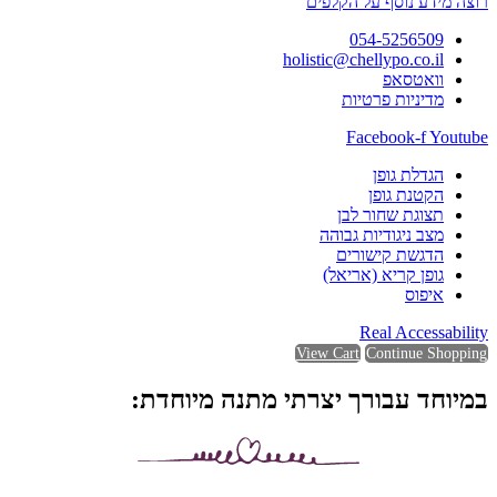
רוצה מידע נוסף על הקלפים
054-5256509
holistic@chellypo.co.il
וואטסאפ
מדיניות פרטיות
Facebook-f
Youtube
הגדלת גופן
הקטנת גופן
תצוגת שחור לבן
מצב ניגודיות גבוהה
הדגשת קישורים
גופן קריא (אריאל)
איפוס
Real Accessability
View Cart
Continue Shopping
במיוחד עבורך יצרתי מתנה מיוחדת: