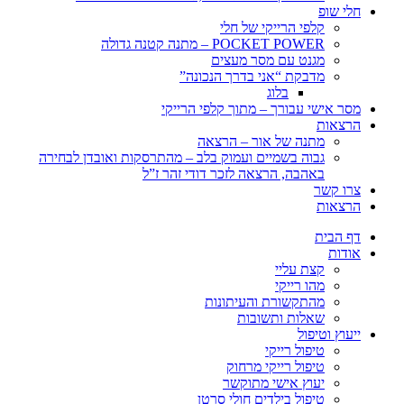
חלי שופ
קלפי הרייקי של חלי
POCKET POWER – מתנה קטנה גדולה
מגנט עם מסר מעצים
מדבקת “אני בדרך הנכונה”
בלוג
מסר אישי עבורך – מתוך קלפי הרייקי
הרצאות
מתנה של אור – הרצאה
גבוה בשמיים ועמוק בלב – מהתרסקות ואובדן לבחירה
באהבה, הרצאה לזכר דודי זהר ז”ל
צרו קשר
הרצאות
דף הבית
אודות
קצת עליי
מהו רייקי
מהתקשורת והעיתונות
שאלות ותשובות
ייעוץ וטיפול
טיפול רייקי
טיפול רייקי מרחוק
יעוץ אישי מתוקשר
טיפול בילדים חולי סרטן