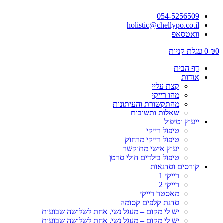
054-5256509
holistic@chellypo.co.il
וואטסאפ
0
₪
0
עגלת קניות
דף הבית
אודות
קצת עליי
מהו רייקי
מהתקשורת והעיתונות
שאלות ותשובות
ייעוץ וטיפול
טיפול רייקי
טיפול רייקי מרחוק
יעוץ אישי מתוקשר
טיפול בילדים חולי סרטן
קורסים וסדנאות
רייקי 1
רייקי 2
מאסטר רייקי
סדנת קלפים קסומה
יש לי מקום – מעגל נשי, אחת לשלושה שבועות
יש לי מקום – מעגל נשי, אחת לשלושה שבועות