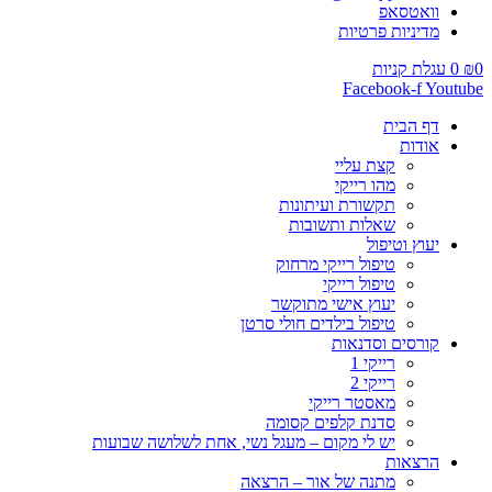
וואטסאפ
מדיניות פרטיות
0
₪
0
עגלת קניות
Facebook-f
Youtube
דף הבית
אודות
קצת עליי
מהו רייקי
תקשורת ועיתונות
שאלות ותשובות
יעוץ וטיפול
טיפול רייקי מרחוק
טיפול רייקי
יעוץ אישי מתוקשר
טיפול בילדים חולי סרטן
קורסים וסדנאות
רייקי 1
רייקי 2
מאסטר רייקי
סדנת קלפים קסומה
יש לי מקום – מעגל נשי, אחת לשלושה שבועות
הרצאות
מתנה של אור – הרצאה