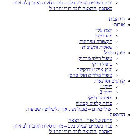
גבוה בשמיים ועמוק בלב – מהתרסקות ואובדן לבחירה
באהבה, הרצאה לזכר דודי זהר ז”ל
דף הבית
אודות
קצת עליי
מהו רייקי
תקשורת ועיתונות
שאלות ותשובות
יעוץ וטיפול
טיפול רייקי מרחוק
טיפול רייקי
יעוץ אישי מתוקשר
טיפול בילדים חולי סרטן
קורסים וסדנאות
רייקי 1
רייקי 2
מאסטר רייקי
סדנת קלפים קסומה
יש לי מקום – מעגל נשי, אחת לשלושה שבועות
הרצאות
מתנה של אור – הרצאה
גבוה בשמיים ועמוק בלב – מהתרסקות ואובדן לבחירה
באהבה, הרצאה לזכר דודי זהר ז”ל