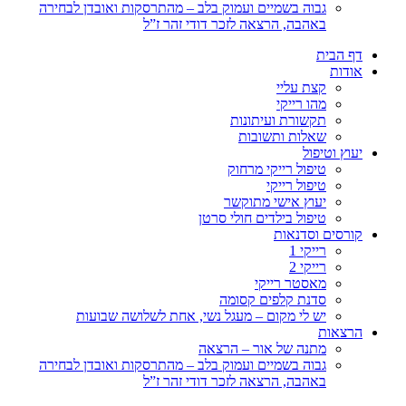
גבוה בשמיים ועמוק בלב – מהתרסקות ואובדן לבחירה
באהבה, הרצאה לזכר דודי זהר ז”ל
דף הבית
אודות
קצת עליי
מהו רייקי
תקשורת ועיתונות
שאלות ותשובות
יעוץ וטיפול
טיפול רייקי מרחוק
טיפול רייקי
יעוץ אישי מתוקשר
טיפול בילדים חולי סרטן
קורסים וסדנאות
רייקי 1
רייקי 2
מאסטר רייקי
סדנת קלפים קסומה
יש לי מקום – מעגל נשי, אחת לשלושה שבועות
הרצאות
מתנה של אור – הרצאה
גבוה בשמיים ועמוק בלב – מהתרסקות ואובדן לבחירה
באהבה, הרצאה לזכר דודי זהר ז”ל