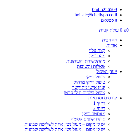
054-5256509
holistic@chellypo.co.il
וואטסאפ
0
₪
0
עגלת קניות
דף הבית
אודות
קצת עליי
מהו רייקי
מהתקשורת והעיתונות
שאלות ותשובות
ייעוץ וטיפול
טיפול רייקי
טיפול רייקי מרחוק
יעוץ אישי מתוקשר
טיפול בילדים חולי סרטן
קורסים וסדנאות
רייקי 1
רייקי 2
מאסטר רייקי
סדנת קלפים קסומה
יש לי מקום – מעגל נשי, אחת לשלושה שבועות
יש לי מקום – מעגל נשי, אחת לשלושה שבועות