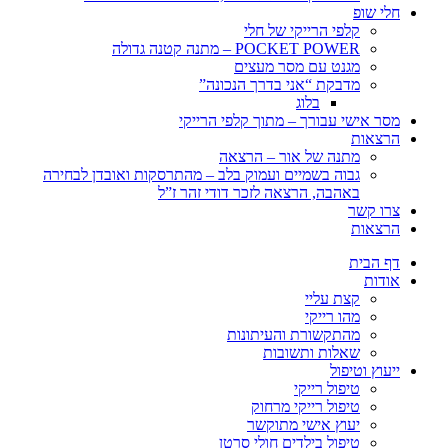
חלי שופ
קלפי הרייקי של חלי
POCKET POWER – מתנה קטנה גדולה
מגנט עם מסר מעצים
מדבקת “אני בדרך הנכונה”
בלוג
מסר אישי עבורך – מתוך קלפי הרייקי
הרצאות
מתנה של אור – הרצאה
גבוה בשמיים ועמוק בלב – מהתרסקות ואובדן לבחירה
באהבה, הרצאה לזכר דודי זהר ז”ל
צרו קשר
הרצאות
דף הבית
אודות
קצת עליי
מהו רייקי
מהתקשורת והעיתונות
שאלות ותשובות
ייעוץ וטיפול
טיפול רייקי
טיפול רייקי מרחוק
יעוץ אישי מתוקשר
טיפול בילדים חולי סרטן