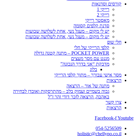
קורסים וסדנאות
רייקי 1
רייקי 2
מאסטר רייקי
סדנת קלפים קסומה
יש לי מקום – מעגל נשי, אחת לשלושה שבועות
יש לי מקום – מעגל נשי, אחת לשלושה שבועות
חלי שופ
קלפי הרייקי של חלי
POCKET POWER – מתנה קטנה גדולה
מגנט עם מסר מעצים
מדבקת “אני בדרך הנכונה”
בלוג
מסר אישי עבורך – מתוך קלפי הרייקי
הרצאות
מתנה של אור – הרצאה
גבוה בשמיים ועמוק בלב – מהתרסקות ואובדן לבחירה
באהבה, הרצאה לזכר דודי זהר ז”ל
צרו קשר
הרצאות
Facebook-f
Youtube
054-5256509
holistic@chellypo.co.il