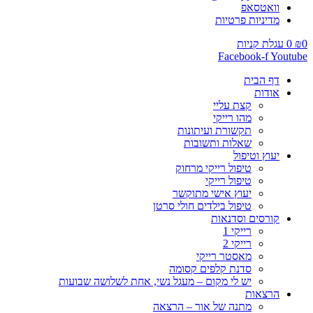
וואטסאפ
מדיניות פרטיות
0
₪
0
עגלת קניות
Facebook-f
Youtube
דף הבית
אודות
קצת עליי
מהו רייקי
תקשורת ועיתונות
שאלות ותשובות
יעוץ וטיפול
טיפול רייקי מרחוק
טיפול רייקי
יעוץ אישי מתוקשר
טיפול בילדים חולי סרטן
קורסים וסדנאות
רייקי 1
רייקי 2
מאסטר רייקי
סדנת קלפים קסומה
יש לי מקום – מעגל נשי, אחת לשלושה שבועות
הרצאות
מתנה של אור – הרצאה