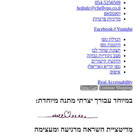
054-5256509
holistic@chellypo.co.il
וואטסאפ
מדיניות פרטיות
Facebook-f
Youtube
הגדלת גופן
הקטנת גופן
תצוגת שחור לבן
מצב ניגודיות גבוהה
הדגשת קישורים
גופן קריא (אריאל)
איפוס
Real Accessability
View Cart
Continue Shopping
במיוחד עבורך יצרתי מתנה מיוחדת:
מדיטציית השראה מרגיעה ומעצימה