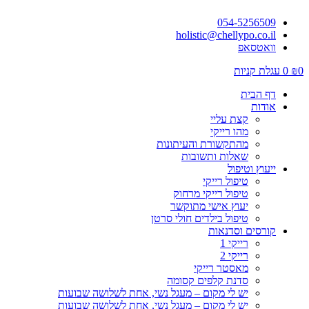
054-5256509
holistic@chellypo.co.il
וואטסאפ
0
₪
0
עגלת קניות
דף הבית
אודות
קצת עליי
מהו רייקי
מהתקשורת והעיתונות
שאלות ותשובות
ייעוץ וטיפול
טיפול רייקי
טיפול רייקי מרחוק
יעוץ אישי מתוקשר
טיפול בילדים חולי סרטן
קורסים וסדנאות
רייקי 1
רייקי 2
מאסטר רייקי
סדנת קלפים קסומה
יש לי מקום – מעגל נשי, אחת לשלושה שבועות
יש לי מקום – מעגל נשי, אחת לשלושה שבועות