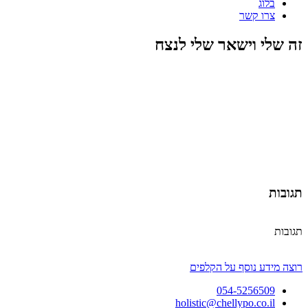
בלוג
צרו קשר
זה שלי וישאר שלי לנצח
תגובות
תגובות
רוצה מידע נוסף על הקלפים
054-5256509
holistic@chellypo.co.il