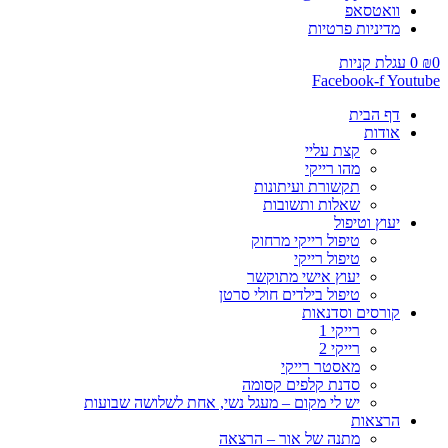
וואטסאפ
מדיניות פרטיות
0
₪
0
עגלת קניות
Facebook-f
Youtube
דף הבית
אודות
קצת עליי
מהו רייקי
תקשורת ועיתונות
שאלות ותשובות
יעוץ וטיפול
טיפול רייקי מרחוק
טיפול רייקי
יעוץ אישי מתוקשר
טיפול בילדים חולי סרטן
קורסים וסדנאות
רייקי 1
רייקי 2
מאסטר רייקי
סדנת קלפים קסומה
יש לי מקום – מעגל נשי, אחת לשלושה שבועות
הרצאות
מתנה של אור – הרצאה