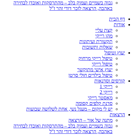
גבוה בשמיים ועמוק בלב – מהתרסקות ואובדן לבחירה
באהבה, הרצאה לזכר דודי זהר ז”ל
דף הבית
אודות
קצת עליי
מהו רייקי
תקשורת ועיתונות
שאלות ותשובות
יעוץ וטיפול
טיפול רייקי מרחוק
טיפול רייקי
יעוץ אישי מתוקשר
טיפול בילדים חולי סרטן
קורסים וסדנאות
רייקי 1
רייקי 2
מאסטר רייקי
סדנת קלפים קסומה
יש לי מקום – מעגל נשי, אחת לשלושה שבועות
הרצאות
מתנה של אור – הרצאה
גבוה בשמיים ועמוק בלב – מהתרסקות ואובדן לבחירה
באהבה, הרצאה לזכר דודי זהר ז”ל