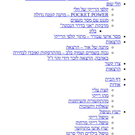
חלי שופ
קלפי הרייקי של חלי
POCKET POWER – מתנה קטנה גדולה
מגנט עם מסר מעצים
מדבקת “אני בדרך הנכונה”
בלוג
מסר אישי עבורך – מתוך קלפי הרייקי
הרצאות
מתנה של אור – הרצאה
גבוה בשמיים ועמוק בלב – מהתרסקות ואובדן לבחירה
באהבה, הרצאה לזכר דודי זהר ז”ל
צרו קשר
הרצאות
דף הבית
אודות
קצת עליי
מהו רייקי
מהתקשורת והעיתונות
שאלות ותשובות
ייעוץ וטיפול
טיפול רייקי
טיפול רייקי מרחוק
יעוץ אישי מתוקשר
טיפול בילדים חולי סרטן